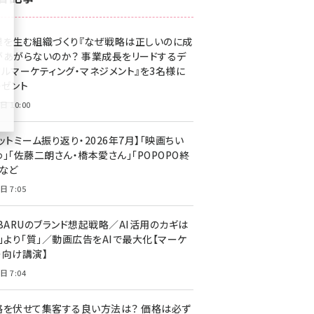
z世代 (1629)
果を生む組織づくり『なぜ戦略は正しいのに成
meo (1281)
があがらないのか？ 事業成長をリードするデ
llmo (1167)
タルマーケティング・マネジメント』を3名様に
レゼント
日 10:00
ットミーム振り返り・2026年7月】「映画ちい
」「佐藤二朗さん・橋本愛さん」「POPOPO終
」など
日 7:05
UBARUのブランド想起戦略／AI活用のカギは
量」より「質」／動画広告をAIで最大化【マーケ
ー向け講演】
日 7:04
格を伏せて集客する良い方法は？ 価格は必ず