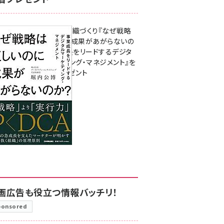
成果を生む組織づくり『なぜ戦略
は正しいのに成果があがらないの
か？ 事業成長をリードするデジタ
ルマーケティング・マネジメント』を
3名様にプレゼント
8月7日 10:00
画広告も役立つ情報バッチリ！
ponsored