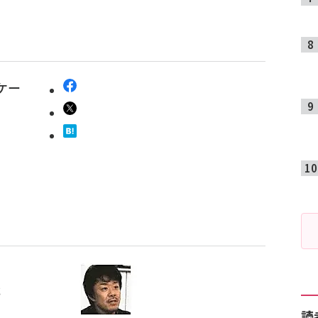
ジケー
戦
読