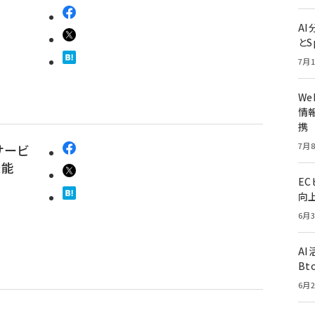
A
とS
7月1
W
情報
携
7月8
サービ
機能
E
向
6月3
A
Bt
6月2