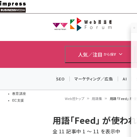
メ
イ
Web担当者
Web担当者
ン
EC担当者
コ
製品導入
ン
企業IT
ソフト開発
テ
人気／注目
から探す
IoT・AI
ン
DCクラウド
研究・調査
ツ
SEO
マーケティング／広告
AI
エネルギー
に
ドローン
移
教育講座
Web担トップ
用語集
用語「Feed」 
EC支援
動
パ
用語「Feed」 が使
ン
全 11 記事中 1 ～ 11 を表示中
く