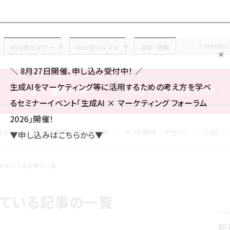
Forum
Web担
Web担ビギナー
Web担メルマガ
連載・特集
＼ 8月27日開催、申し込み受付中！ ／
生成AIをマーケティング等に活用するための考え方を学べ
カテゴリ／種別
セミナー／イベント
から探す
から探す
るセミナーイベント「生成AI × マーケティング フォーラム
2026」開催！
SNS
アクセス解析／データ分析
サイト制作／デザイン
CMS
▼申し込みはこちらから▼
が使われている記事の一覧
われている記事の一覧
新