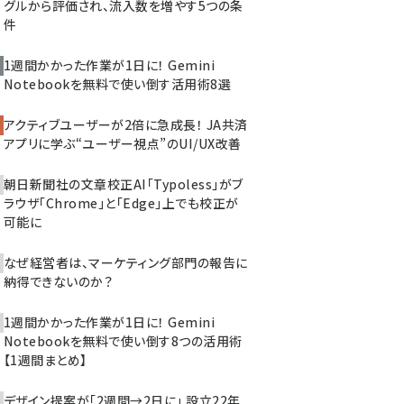
グルから評価され、流入数を増やす5つの条
件
1週間かかった作業が1日に！ Gemini
Notebookを無料で使い倒す活用術8選
アクティブユーザーが2倍に急成長！ JA共済
アプリに学ぶ“ユーザー視点”のUI/UX改善
朝日新聞社の文章校正AI「Typoless」がブ
ラウザ「Chrome」と「Edge」上でも校正が
可能に
なぜ経営者は、マーケティング部門の報告に
納得できないのか？
1週間かかった作業が1日に！ Gemini
Notebookを無料で使い倒す8つの活用術
【1週間まとめ】
デザイン提案が「2週間→2日に」 設立22年