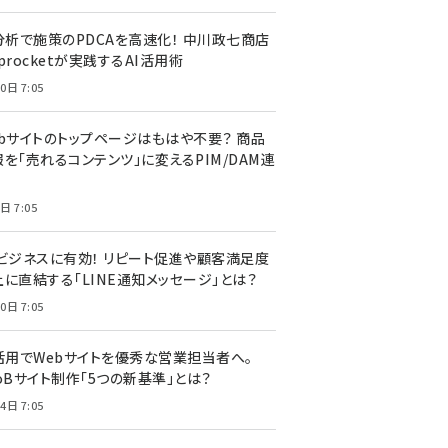
I分析で施策のPDCAを高速化！ 中川政七商店
procketが実践するAI活用術
0日 7:05
ebサイトのトップページはもはや不要？ 商品
を「売れるコンテンツ」に変えるPIM/DAM連
日 7:05
Cビジネスに有効！ リピート促進や顧客満足度
上に直結する「LINE通知メッセージ」とは？
0日 7:05
I活用でWebサイトを優秀な営業担当者へ。
oBサイト制作「5つの新基準」とは？
4日 7:05