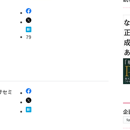
79
けセミ
企
S