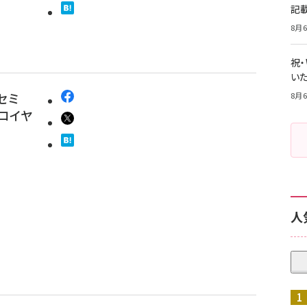
記
8月6
祝
いた
セミ
8月6
ロイヤ
人