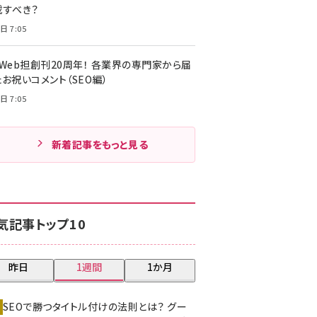
載すべき？
日 7:05
・Web担創刊20周年！ 各業界の専門家から届
お祝いコメント（SEO編）
日 7:05
新着記事をもっと見る
気記事トップ10
昨日
1週間
1か月
SEOで勝つタイトル付けの法則とは？ グー