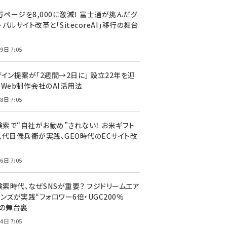
万ページを8,000に激減！ 富士通が挑んだグ
バルサイト改革と「SitecoreAI」移行の舞台
9日 7:05
ザイン提案が「2週間→2日に」 設立22年を迎
るWeb制作会社のAI活用法
8日 7:05
I検索で“自社がお勧め”されない！ お米ギフト
八代目儀兵衛が実践、GEO時代のECサイト改
6日 7:05
検索時代、なぜSNSが重要？ フジドリームエア
ンズが実践“フォロワー6倍・UGC200％
”の舞台裏
4日 7:05