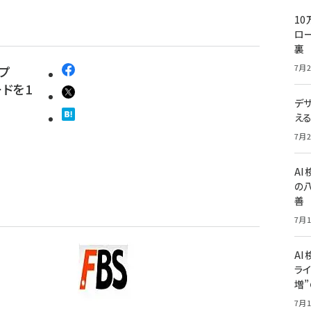
10
ロー
裏
7月2
ープ
ードを1
デ
え
7月2
A
の
善
7月1
S～
AI
ライ
増
7月1