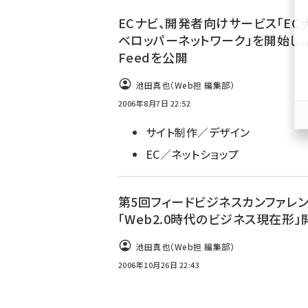
ず
ECナビ、開発者向けサービス「EC
ベロッパーネットワーク」を開始し、
Feedを公開
池田真也（Web担 編集部）
2006年8月7日 22:52
サイト制作／デザイン
EC／ネットショップ
第5回フィードビジネスカンファレ
「Web2.0時代のビジネス現在形」
池田真也（Web担 編集部）
2006年10月26日 22:43