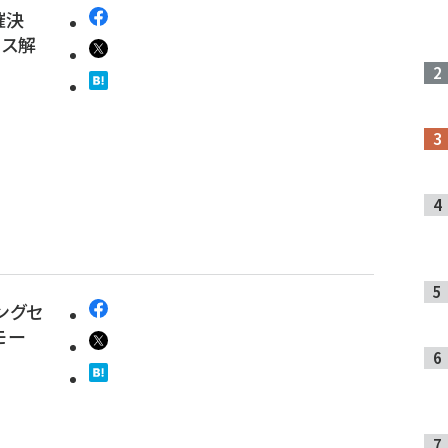
催決
セス解
ングセ
モー