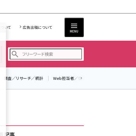
について
広告出稿について
MENU
調査／リサーチ／統計
Web担当者／仕事
法律／標準規格
seo (3538)
ai (2820)
youtube (2444)
note (2322)
セミナー (2315)
着記事