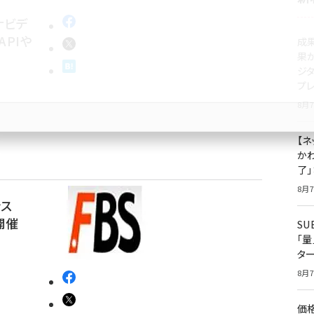
ナビデ
APIや
成
果
ジ
プ
8月7
【ネ
かわ
了
8月7
ンス
開催
S
「
タ
8月7
価