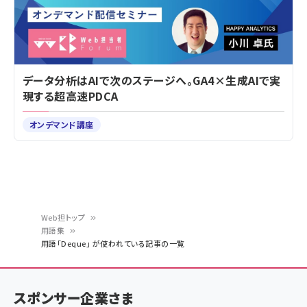
データ分析はAIで次のステージへ。GA4×生成AIで実
現する超高速PDCA
オンデマンド講座
Web担トップ
用語集
パ
用語「Deque」 が使われている記事の一覧
ン
く
スポンサー企業さま