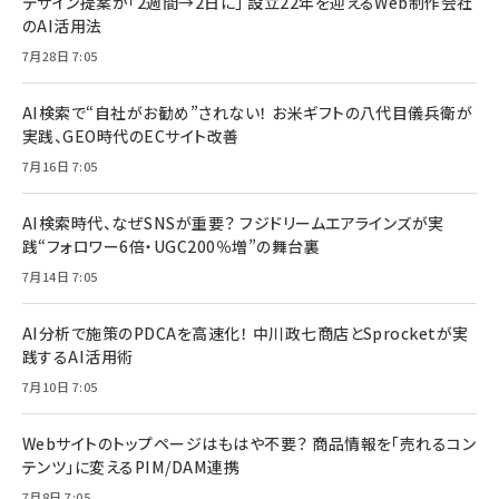
デザイン提案が「2週間→2日に」 設立22年を迎えるWeb制作会社
のAI活用法
7月28日 7:05
AI検索で“自社がお勧め”されない！ お米ギフトの八代目儀兵衛が
実践、GEO時代のECサイト改善
7月16日 7:05
AI検索時代、なぜSNSが重要？ フジドリームエアラインズが実
践“フォロワー6倍・UGC200％増”の舞台裏
7月14日 7:05
AI分析で施策のPDCAを高速化！ 中川政七商店とSprocketが実
践するAI活用術
7月10日 7:05
Webサイトのトップページはもはや不要？ 商品情報を「売れるコン
テンツ」に変えるPIM/DAM連携
7月8日 7:05