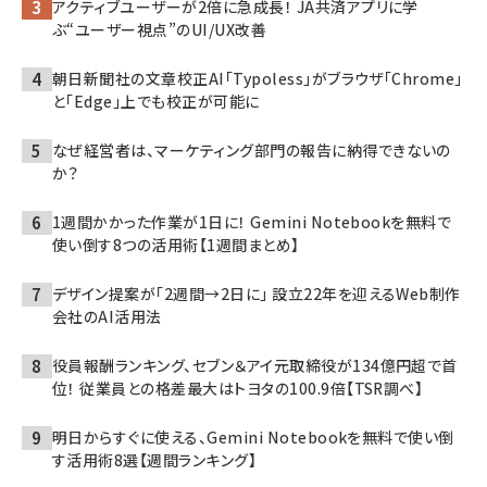
アクティブユーザーが2倍に急成長！ JA共済アプリに学
ぶ“ユーザー視点”のUI/UX改善
朝日新聞社の文章校正AI「Typoless」がブラウザ「Chrome」
と「Edge」上でも校正が可能に
なぜ経営者は、マーケティング部門の報告に納得できないの
か？
1週間かかった作業が1日に！ Gemini Notebookを無料で
使い倒す8つの活用術【1週間まとめ】
デザイン提案が「2週間→2日に」 設立22年を迎えるWeb制作
会社のAI活用法
役員報酬ランキング、セブン＆アイ元取締役が134億円超で首
位！ 従業員との格差最大はトヨタの100.9倍【TSR調べ】
明日からすぐに使える、Gemini Notebookを無料で使い倒
す活用術8選【週間ランキング】