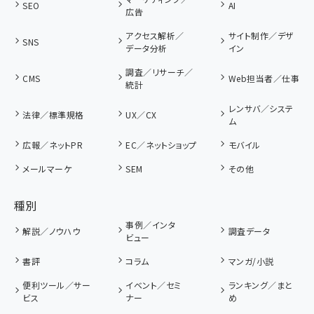
SEO
AI
広告
アクセス解析／
サイト制作／デザ
SNS
データ分析
イン
調査／リサーチ／
CMS
Web担当者／仕事
統計
レンサバ／システ
法律／標準規格
UX／CX
ム
広報／ネットPR
EC／ネットショップ
モバイル
メールマーケ
SEM
その他
種別
事例／インタ
解説／ノウハウ
調査データ
ビュー
書評
コラム
マンガ/小説
便利ツール／サー
イベント／セミ
ランキング／まと
ビス
ナー
め