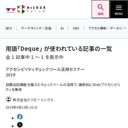
メ
Web担当者Forum
イ
検索
MENU
ン
コ
SEO
マーケティング／広告
AI
SNS
アクセス解析／データ分析
ン
テ
用語「Deque」 が使われている記事の一覧
ン
全 1 記事中 1 ～ 1 を表示中
ツ
seo (3528)
に
アクセシビリティチェックツール活用セミナー
2019
ai (2811)
移
動
自動巡回機能を備えたチェックツールの活用で、継続的にWebアクセシビリ
youtube (2439)
ティを確保
note (2315)
株式会社ミツエーリンクス
セミナー (2308)
2019年4月15日 10:22
z世代 (1623)
meo (1277)