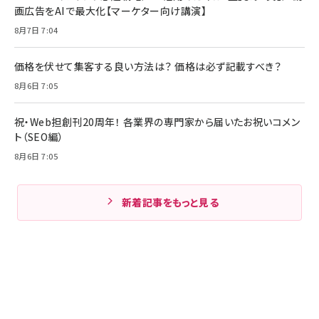
画広告をAIで最大化【マーケター向け講演】
8月7日 7:04
価格を伏せて集客する良い方法は？ 価格は必ず記載すべき？
8月6日 7:05
祝・Web担創刊20周年！ 各業界の専門家から届いたお祝いコメン
ト（SEO編）
8月6日 7:05
新着記事をもっと見る