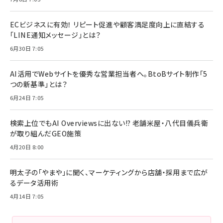
ECビジネスに有効！ リピート促進や顧客満足度向上に直結する
「LINE通知メッセージ」とは？
6月30日 7:05
AI活用でWebサイトを優秀な営業担当者へ。BtoBサイト制作「5
つの新基準」とは？
6月24日 7:05
検索上位でもAI Overviewsに出ない!? 老舗米屋・八代目儀兵衛
が取り組んだGEO施策
4月20日 8:00
明太子の「やまや」に聞く、マーケティングから店舗・採用まで広が
るデータ活用術
4月14日 7:05