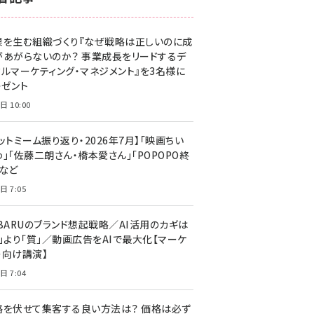
z世代 (1623)
果を生む組織づくり『なぜ戦略は正しいのに成
meo (1277)
があがらないのか？ 事業成長をリードするデ
llmo (1166)
タルマーケティング・マネジメント』を3名様に
レゼント
日 10:00
ットミーム振り返り・2026年7月】「映画ちい
」「佐藤二朗さん・橋本愛さん」「POPOPO終
」など
日 7:05
UBARUのブランド想起戦略／AI活用のカギは
量」より「質」／動画広告をAIで最大化【マーケ
ー向け講演】
日 7:04
格を伏せて集客する良い方法は？ 価格は必ず