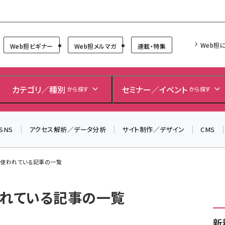
Forum
Web担
Web担ビギナー
Web担メルマガ
連載・特集
カテゴリ／種別
セミナー／イベント
から探す
から探す
SNS
アクセス解析／データ分析
サイト制作／デザイン
CMS
 が使われている記事の一覧
使われている記事の一覧
新