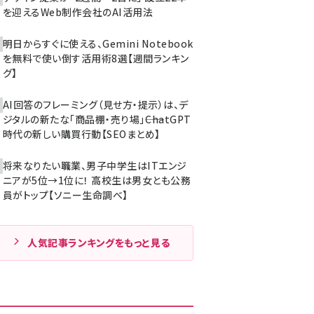
を迎えるWeb制作会社のAI活用法
明日からすぐに使える、Gemini Notebook
を無料で使い倒す活用術8選【週間ランキン
グ】
AI回答のフレーミング（見せ方・提示）は、デ
ジタルの新たな「商品棚・売り場」――ChatGPT
時代の新しい購買行動【SEOまとめ】
将来なりたい職業、男子中学生はITエンジ
ニアが5位→1位に！ 高校生は男女とも公務
員がトップ【ソニー生命調べ】
人気記事ランキングをもっと見る