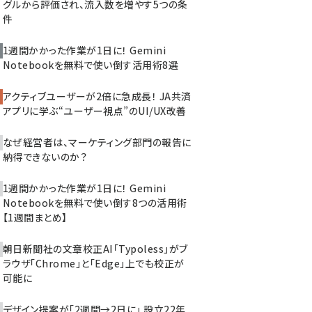
グルから評価され、流入数を増やす5つの条
件
1週間かかった作業が1日に！ Gemini
Notebookを無料で使い倒す活用術8選
アクティブユーザーが2倍に急成長！ JA共済
アプリに学ぶ“ユーザー視点”のUI/UX改善
なぜ経営者は、マーケティング部門の報告に
納得できないのか？
1週間かかった作業が1日に！ Gemini
Notebookを無料で使い倒す8つの活用術
【1週間まとめ】
朝日新聞社の文章校正AI「Typoless」がブ
ラウザ「Chrome」と「Edge」上でも校正が
可能に
デザイン提案が「2週間→2日に」 設立22年