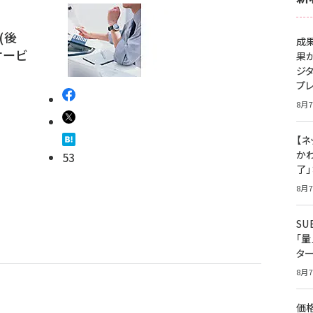
(後
成
サービ
果
ジ
プ
8月7
【ネ
かわ
53
了
8月7
S
「
タ
8月7
価