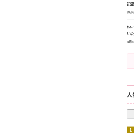
記
8月6
祝
いた
8月6
人