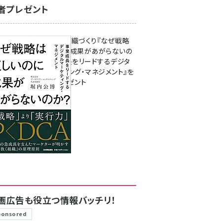
者プレゼント
成果を生む組織づくり『なぜ戦略
は正しいのに成果があがらないの
か？ 事業成長をリードするデジタ
ルマーケティング・マネジメント』を
3名様にプレゼント
8月7日 10:00
画広告も役立つ情報バッチリ！
ponsored