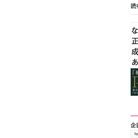
読
企
S