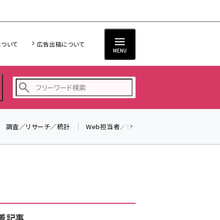
について
広告出稿について
MENU
調査／リサーチ／統計
Web担当者／仕事
法律／標準規格
seo (3528)
ai (2811)
youtube (2439)
note (2315)
セミナー (2308)
着記事