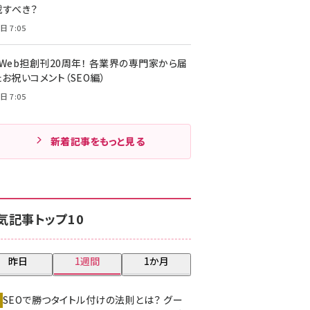
載すべき？
日 7:05
・Web担創刊20周年！ 各業界の専門家から届
お祝いコメント（SEO編）
日 7:05
新着記事をもっと見る
気記事トップ10
昨日
1週間
1か月
SEOで勝つタイトル付けの法則とは？ グー