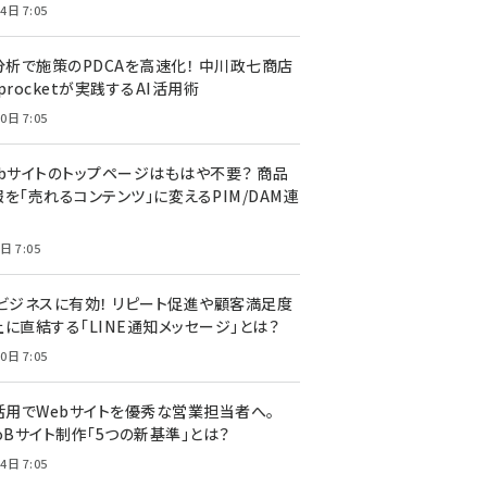
4日 7:05
I分析で施策のPDCAを高速化！ 中川政七商店
procketが実践するAI活用術
0日 7:05
ebサイトのトップページはもはや不要？ 商品
を「売れるコンテンツ」に変えるPIM/DAM連
日 7:05
Cビジネスに有効！ リピート促進や顧客満足度
上に直結する「LINE通知メッセージ」とは？
0日 7:05
I活用でWebサイトを優秀な営業担当者へ。
oBサイト制作「5つの新基準」とは？
4日 7:05