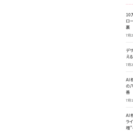
10
ロー
裏
7月2
デ
え
7月2
A
の
善
7月1
AI
ライ
増