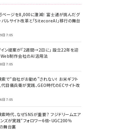
万ページを8,000に激減！ 富士通が挑んだグ
バルサイト改革と「SitecoreAI」移行の舞台
9日 7:05
ザイン提案が「2週間→2日に」 設立22年を迎
るWeb制作会社のAI活用法
8日 7:05
I検索で“自社がお勧め”されない！ お米ギフト
八代目儀兵衛が実践、GEO時代のECサイト改
6日 7:05
検索時代、なぜSNSが重要？ フジドリームエア
ンズが実践“フォロワー6倍・UGC200％
”の舞台裏