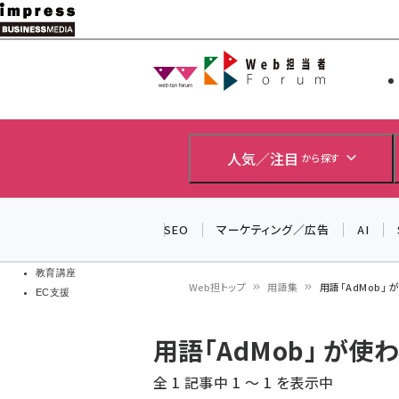
メ
イ
Web担当者
Web担当者
ン
EC担当者
コ
製品導入
ン
企業IT
ソフト開発
テ
人気／注目
から探す
IoT・AI
ン
DCクラウド
研究・調査
ツ
SEO
マーケティング／広告
AI
エネルギー
に
ドローン
移
教育講座
Web担トップ
用語集
用語「AdMob」
EC支援
動
パ
用語「AdMob」 が
ン
全 1 記事中 1 ～ 1 を表示中
く