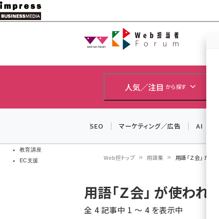
メ
イ
Web担当者
Web担当者
ン
EC担当者
コ
製品導入
ン
企業IT
ソフト開発
テ
人気／注目
から探す
IoT・AI
ン
DCクラウド
研究・調査
ツ
SEO
マーケティング／広告
AI
エネルギー
に
ドローン
移
教育講座
Web担トップ
用語集
用語「Ｚ会」 が
EC支援
動
パ
用語「Ｚ会」 が使わ
ン
全 4 記事中 1 ～ 4 を表示中
く