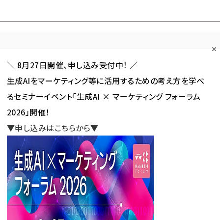
Forum
Web担
Web担ビギナー
Web担メルマガ
連載・特集
＼ 8月27日開催、申し込み受付中！ ／
生成AIをマーケティング等に活用するための考え方を学べ
カテゴリ／種別
セミナー／イベント
から探す
から探す
るセミナーイベント「生成AI × マーケティング フォーラム
2026」開催！
SNS
アクセス解析／データ分析
サイト制作／デザイン
CMS
▼申し込みはこちらから▼
使われている記事の一覧
れている記事の一覧
新