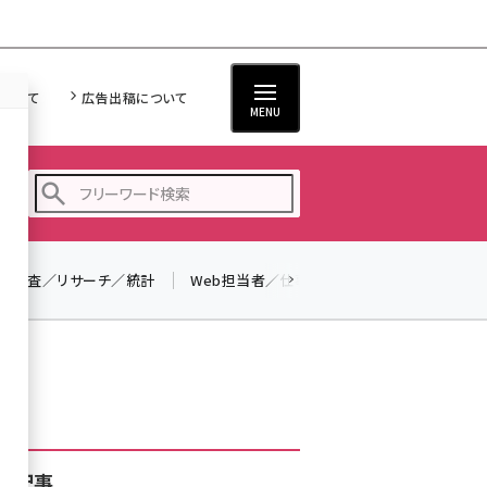
について
広告出稿について
MENU
調査／リサーチ／統計
Web担当者／仕事
法律／標準規格
seo (3526)
ai (2807)
youtube (2434)
note (2312)
セミナー (2307)
着記事