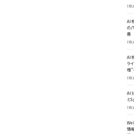
7月2
A
の
善
7月1
AI
ライ
増
7月1
A
とS
7月1
W
情報