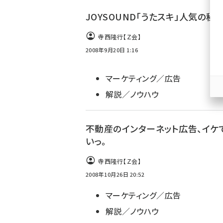
ず
JOYSOUND「うたスキ」人気の秘
寺西隆行【Ｚ会】
2008年9月20日 1:16
マーケティング／広告
解説／ノウハウ
不動産のインターネット広告、イケ
いっ。
寺西隆行【Ｚ会】
2008年10月26日 20:52
マーケティング／広告
解説／ノウハウ