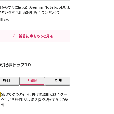
からすぐに使える、Gemini Notebookを無
で使い倒す活用術8選【週間ランキング】
日 8:00
新着記事をもっと見る
気記事トップ10
昨日
1週間
1か月
SEOで勝つタイトル付けの法則とは？ グー
グルから評価され、流入数を増やす5つの条
件