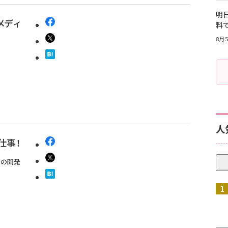
明日
メディ
料
8月5
人
仕事！
負の開発