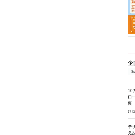
企
S
10
ロー
裏
7月2
デ
え