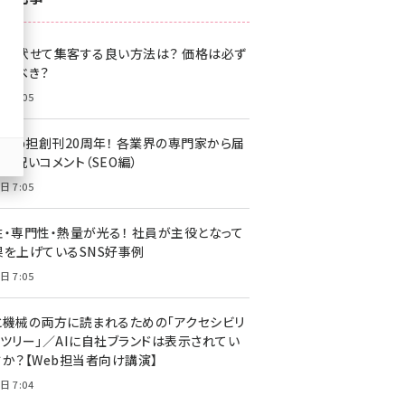
z世代 (1622)
格を伏せて集客する良い方法は？ 価格は必ず
meo (1275)
載すべき？
llmo (1163)
日 7:05
・Web担創刊20周年！ 各業界の専門家から届
お祝いコメント（SEO編）
日 7:05
性・専門性・熱量が光る！ 社員が主役となって
果を上げているSNS好事例
日 7:05
と機械の両方に読まれるための「アクセシビリ
ィツリー」／AIに自社ブランドは表示されてい
すか？【Web担当者向け講演】
日 7:04