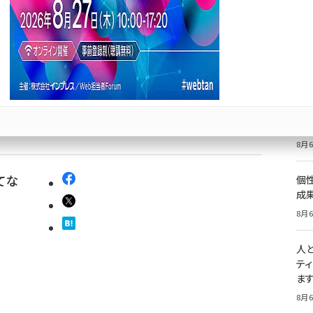
密は？
価
記
8月6
祝
いた
8月6
てな
個
成
8月6
人
テ
ま
8月6