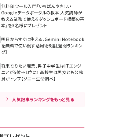
無料BIツール入門『いちばんやさしい
Googleデータポータルの教本 人気講師が
教える業務で使えるダッシュボード構築の基
本』を3名様にプレゼント
明日からすぐに使える、Gemini Notebook
を無料で使い倒す活用術8選【週間ランキン
グ】
将来なりたい職業、男子中学生はITエンジ
ニアが5位→1位に！ 高校生は男女とも公務
員がトップ【ソニー生命調べ】
人気記事ランキングをもっと見る
者プレゼント