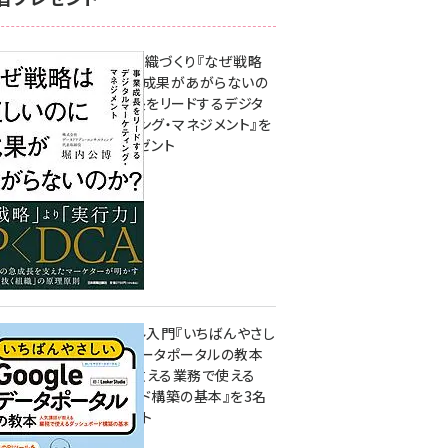
成果を生む組織づくり『なぜ戦略
は正しいのに成果があがらないの
か？ 事業成長をリードするデジタ
ルマーケティング・マネジメント』を
3名様にプレゼント
8月7日 10:00
無料BIツール入門『いちばんやさし
いGoogleデータポータルの教本
人気講師が教える業務で使える
ダッシュボード構築の基本』を3名
様にプレゼント
7月31日 10:00