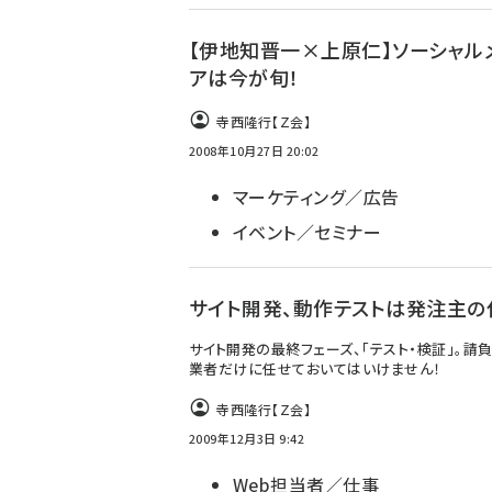
【伊地知晋一×上原仁】ソーシャル
アは今が旬！
寺西隆行【Ｚ会】
2008年10月27日 20:02
マーケティング／広告
イベント／セミナー
サイト開発、動作テストは発注主の
サイト開発の最終フェーズ、「テスト・検証」。請
業者だけに任せておいてはいけません！
寺西隆行【Ｚ会】
2009年12月3日 9:42
Web担当者／仕事