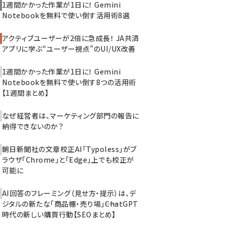
1週間かかった作業が1日に！ Gemini
Notebookを無料で使い倒す活用術8選
アクティブユーザーが2倍に急成長！ JA共済
アプリに学ぶ“ユーザー視点”のUI/UX改善
1週間かかった作業が1日に！ Gemini
Notebookを無料で使い倒す8つの活用術
【1週間まとめ】
なぜ経営者は、マーケティング部門の報告に
納得できないのか？
朝日新聞社の文章校正AI「Typoless」がブ
ラウザ「Chrome」と「Edge」上でも校正が
可能に
AI回答のフレーミング（見せ方・提示）は、デ
ジタルの新たな「商品棚・売り場」――ChatGPT
時代の新しい購買行動【SEOまとめ】