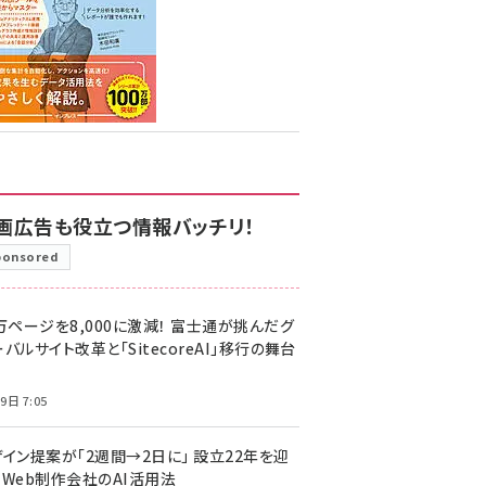
画広告も役立つ情報バッチリ！
ponsored
万ページを8,000に激減！ 富士通が挑んだグ
バルサイト改革と「SitecoreAI」移行の舞台
9日 7:05
ザイン提案が「2週間→2日に」 設立22年を迎
るWeb制作会社のAI活用法