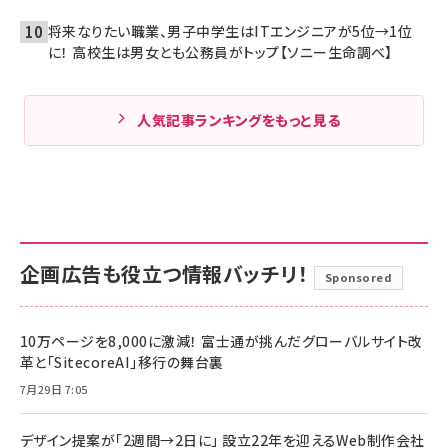
将来なりたい職業、男子中学生はITエンジニアが5位→1位
に！ 高校生は男女とも公務員がトップ【ソニー生命調べ】
人気記事ランキングをもっと見る
企画広告も役立つ情報バッチリ！
Sponsored
10万ページを8,000に激減！ 富士通が挑んだグローバルサイト改
革と「SitecoreAI」移行の舞台裏
7月29日 7:05
デザイン提案が「2週間→2日に」 設立22年を迎えるWeb制作会社