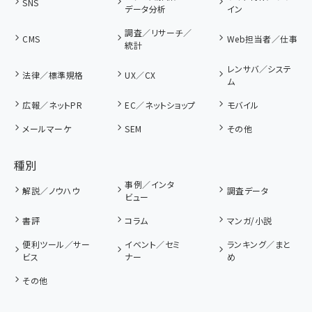
SNS
データ分析
イン
調査／リサーチ／
CMS
Web担当者／仕事
統計
レンサバ／システ
法律／標準規格
UX／CX
ム
広報／ネットPR
EC／ネットショップ
モバイル
メールマーケ
SEM
その他
種別
事例／インタ
解説／ノウハウ
調査データ
ビュー
書評
コラム
マンガ/小説
便利ツール／サー
イベント／セミ
ランキング／まと
ビス
ナー
め
その他