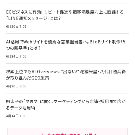
ECビジネスに有効！ リピート促進や顧客満足度向上に直結する
「LINE通知メッセージ」とは？
6月30日 7:05
AI活用でWebサイトを優秀な営業担当者へ。BtoBサイト制作「5
つの新基準」とは？
6月24日 7:05
検索上位でもAI Overviewsに出ない!? 老舗米屋・八代目儀兵衛
が取り組んだGEO施策
4月20日 8:00
明太子の「やまや」に聞く、マーケティングから店舗・採用まで広が
るデータ活用術
4月14日 7:05