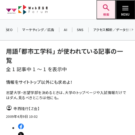
メ
Web担当者Forum
イ
検索
MENU
ン
コ
SEO
マーケティング／広告
AI
SNS
アクセス解析／データ分析
＼ 8月27日開催、申し込み受付中！ ／
ン
生成AIをマーケティング等に活用するための
テ
考え方を学べるセミナーイベント「生成AI ×
用語「都市工学科」 が使われている記事の一
マーケティング フォーラム 2026」開催！
ン
覧
▼申し込みはこちらから▼
ツ
seo (3541)
全 1 記事中 1 ～ 1 を表示中
に
ai (2827)
移
情報をサイトトップ以外にも求めよ！
動
youtube (2449)
志望大学・志望学部を決めるときは、大学のトップページや入試情報だけで
はダメ。見るべきところは他にも。
note (2323)
寺西隆行【Ｚ会】
セミナー (2318)
2009年4月9日 10:02
z世代 (1632)
meo (1282)