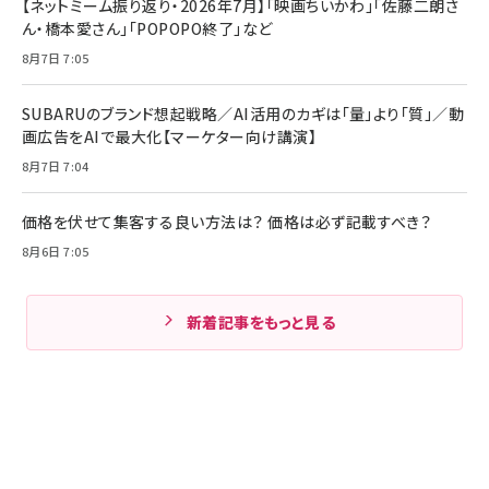
【ネットミーム振り返り・2026年7月】「映画ちいかわ」「佐藤二朗さ
ん・橋本愛さん」「POPOPO終了」など
8月7日 7:05
SUBARUのブランド想起戦略／AI活用のカギは「量」より「質」／動
画広告をAIで最大化【マーケター向け講演】
8月7日 7:04
価格を伏せて集客する良い方法は？ 価格は必ず記載すべき？
8月6日 7:05
新着記事をもっと見る