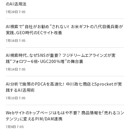
のAI活用法
7月28日 7:05
AI検索で“自社がお勧め”されない！ お米ギフトの八代目儀兵衛が
実践、GEO時代のECサイト改善
7月16日 7:05
AI検索時代、なぜSNSが重要？ フジドリームエアラインズが実
践“フォロワー6倍・UGC200％増”の舞台裏
7月14日 7:05
AI分析で施策のPDCAを高速化！ 中川政七商店とSprocketが実
践するAI活用術
7月10日 7:05
Webサイトのトップページはもはや不要？ 商品情報を「売れるコン
テンツ」に変えるPIM/DAM連携
7月8日 7:05