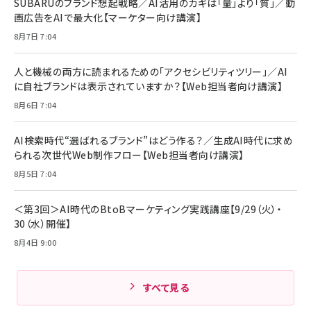
SUBARUのブランド想起戦略／AI活用のカギは「量」より「質」／動
画広告をAIで最大化【マーケター向け講演】
8月7日 7:04
人と機械の両方に読まれるための「アクセシビリティツリー」／AI
に自社ブランドは表示されていますか？【Web担当者向け講演】
8月6日 7:04
AI検索時代“選ばれるブランド”はどう作る？／生成AI時代に求め
られる次世代Web制作フロー【Web担当者向け講演】
8月5日 7:04
＜第3回＞AI時代のBtoBマーケティング実践講座【9/29（火）・
30（水）開催】
8月4日 9:00
すべて見る