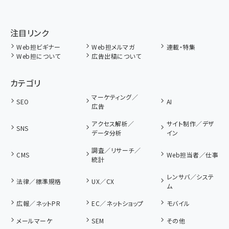
注目リンク
Web担ビギナー
Web担メルマガ
連載・特集
Web担について
広告出稿について
カテゴリ
マーケティング／
SEO
AI
広告
アクセス解析／
サイト制作／デザ
SNS
データ分析
イン
調査／リサーチ／
CMS
Web担当者／仕事
統計
レンサバ／システ
法律／標準規格
UX／CX
ム
広報／ネットPR
EC／ネットショップ
モバイル
メールマーケ
SEM
その他