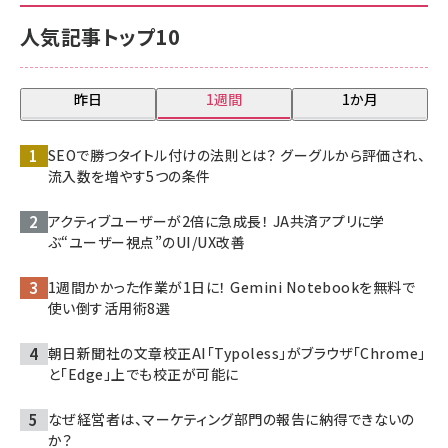
人気記事トップ10
昨日
1週間
1か月
SEOで勝つタイトル付けの法則とは？ グーグルから評価され、
流入数を増やす5つの条件
アクティブユーザーが2倍に急成長！ JA共済アプリに学
ぶ“ユーザー視点”のUI/UX改善
1週間かかった作業が1日に！ Gemini Notebookを無料で
使い倒す活用術8選
朝日新聞社の文章校正AI「Typoless」がブラウザ「Chrome」
と「Edge」上でも校正が可能に
なぜ経営者は、マーケティング部門の報告に納得できないの
か？