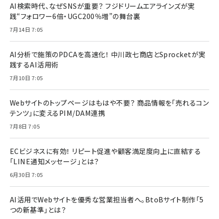
AI検索時代、なぜSNSが重要？ フジドリームエアラインズが実
践“フォロワー6倍・UGC200％増”の舞台裏
7月14日 7:05
AI分析で施策のPDCAを高速化！ 中川政七商店とSprocketが実
践するAI活用術
7月10日 7:05
Webサイトのトップページはもはや不要？ 商品情報を「売れるコン
テンツ」に変えるPIM/DAM連携
7月8日 7:05
ECビジネスに有効！ リピート促進や顧客満足度向上に直結する
「LINE通知メッセージ」とは？
6月30日 7:05
AI活用でWebサイトを優秀な営業担当者へ。BtoBサイト制作「5
つの新基準」とは？