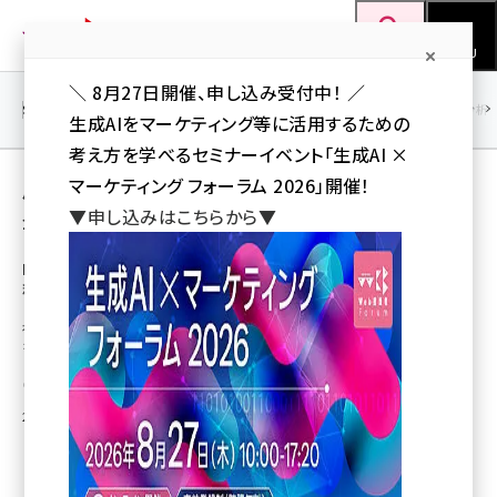
メ
Web担当者Forum
イ
検索
MENU
ン
＼ 8月27日開催、申し込み受付中！ ／
コ
SEO
マーケティング／広告
AI
SNS
アクセス解析／データ分析
生成AIをマーケティング等に活用するための
ン
考え方を学べるセミナーイベント「生成AI ×
テ
用語「被害」 が使われている記事の一覧
マーケティング フォーラム 2026」開催！
ン
▼申し込みはこちらから▼
全 4 記事中 1 ～ 4 を表示中
ツ
seo (3546)
に
IPA、ウェブサイトにおける脆弱性検査ツール3
種の比較レポートを公開
ai (2830)
移
動
被害防止のため、ウェブサイトの安全性を検査する手法を紹介したレポート
youtube (2455)
を公開
note (2330)
岩佐 義人（Web担 編集部）
セミナー (2328)
2013年12月13日 16:30
z世代 (1635)
meo (1288)