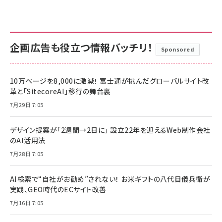
企画広告も役立つ情報バッチリ！
Sponsored
10万ページを8,000に激減！ 富士通が挑んだグローバルサイト改
革と「SitecoreAI」移行の舞台裏
7月29日 7:05
デザイン提案が「2週間→2日に」 設立22年を迎えるWeb制作会社
のAI活用法
7月28日 7:05
AI検索で“自社がお勧め”されない！ お米ギフトの八代目儀兵衛が
実践、GEO時代のECサイト改善
7月16日 7:05