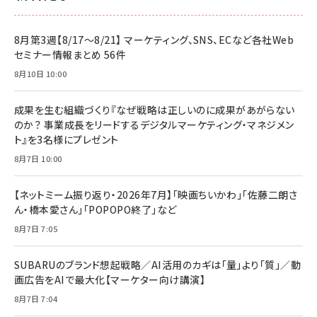
8月第3週【8/17～8/21】 マーケティング、SNS、ECなど各社Web
セミナー情報まとめ 56件
8月10日 10:00
成果を生む組織づくり『なぜ戦略は正しいのに成果があがらない
のか？ 事業成長をリードするデジタルマーケティング・マネジメン
ト』を3名様にプレゼント
8月7日 10:00
【ネットミーム振り返り・2026年7月】「映画ちいかわ」「佐藤二朗さ
ん・橋本愛さん」「POPOPO終了」など
8月7日 7:05
SUBARUのブランド想起戦略／AI活用のカギは「量」より「質」／動
画広告をAIで最大化【マーケター向け講演】
8月7日 7:04