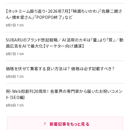
【ネットミーム振り返り・2026年7月】「映画ちいかわ」「佐藤二朗さ
ん・橋本愛さん」「POPOPO終了」など
8月7日 7:05
SUBARUのブランド想起戦略／AI活用のカギは「量」より「質」／動
画広告をAIで最大化【マーケター向け講演】
8月7日 7:04
価格を伏せて集客する良い方法は？ 価格は必ず記載すべき？
8月6日 7:05
祝・Web担創刊20周年！ 各業界の専門家から届いたお祝いコメン
ト（SEO編）
8月6日 7:05
新着記事をもっと見る