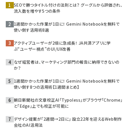
SEOで勝つタイトル付けの法則とは？ グーグルから評価され、
流入数を増やす5つの条件
1週間かかった作業が1日に！ Gemini Notebookを無料で
使い倒す活用術8選
アクティブユーザーが2倍に急成長！ JA共済アプリに学
ぶ“ユーザー視点”のUI/UX改善
なぜ経営者は、マーケティング部門の報告に納得できないの
か？
1週間かかった作業が1日に！ Gemini Notebookを無料で
使い倒す8つの活用術【1週間まとめ】
朝日新聞社の文章校正AI「Typoless」がブラウザ「Chrome」
と「Edge」上でも校正が可能に
デザイン提案が「2週間→2日に」 設立22年を迎えるWeb制作
会社のAI活用法