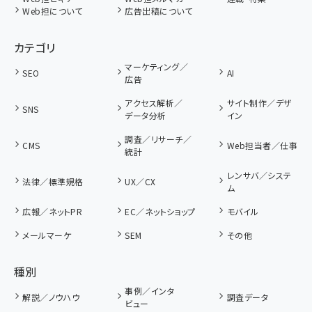
Web担について
広告出稿について
カテゴリ
マーケティング／
SEO
AI
広告
アクセス解析／
サイト制作／デザ
SNS
データ分析
イン
調査／リサーチ／
CMS
Web担当者／仕事
統計
レンサバ／システ
法律／標準規格
UX／CX
ム
広報／ネットPR
EC／ネットショップ
モバイル
メールマーケ
SEM
その他
種別
事例／インタ
解説／ノウハウ
調査データ
ビュー