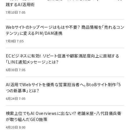
践するAI活用術
7月10日 7:05
Webサイトのトップページはもはや不要？ 商品情報を「売れるコン
テンツ」に変えるPIM/DAM連携
7月8日 7:05
ECビジネスに有効！ リピート促進や顧客満足度向上に直結する
「LINE通知メッセージ」とは？
6月30日 7:05
AI活用でWebサイトを優秀な営業担当者へ。BtoBサイト制作「5
つの新基準」とは？
6月24日 7:05
検索上位でもAI Overviewsに出ない!? 老舗米屋・八代目儀兵衛
が取り組んだGEO施策
4月20日 8:00