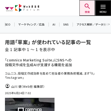
メ
Web担当者Forum
イ
検索
MENU
ン
コ
＼ 8月27日開催、申し込み受付中！ ／
SEO
マーケティング／広告
AI
SNS
アクセス解析／データ分析
生成AIをマーケティング等に活用するための
ン
考え方を学べるセミナーイベント「生成AI ×
テ
用語「草案」 が使われている記事の一覧
マーケティング フォーラム 2026」開催！
ン
全 1 記事中 1 ～ 1 を表示中
▼申し込みはこちらから▼
ツ
seo (3528)
に
「comnico Marketing Suite」にSNSへの
投稿文作成を生成AIが支援する機能を追加
ai (2811)
移
動
コムニコ、投稿文作成効率を高めて担当者の業務負荷軽減、まず「X」
youtube (2439)
「Instagram」
note (2315)
山川 健（Web担 編集部）
セミナー (2308)
2025年6月24日 7:02
z世代 (1623)
meo (1277)