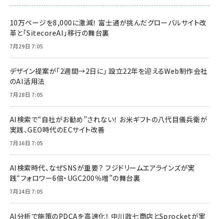
10万ページを8,000に激減！ 富士通が挑んだグローバルサイト改
革と「SitecoreAI」移行の舞台裏
7月29日 7:05
デザイン提案が「2週間→2日に」 設立22年を迎えるWeb制作会社
のAI活用法
7月28日 7:05
AI検索で“自社がお勧め”されない！ お米ギフトの八代目儀兵衛が
実践、GEO時代のECサイト改善
7月16日 7:05
AI検索時代、なぜSNSが重要？ フジドリームエアラインズが実
践“フォロワー6倍・UGC200％増”の舞台裏
7月14日 7:05
AI分析で施策のPDCAを高速化！ 中川政七商店とSprocketが実