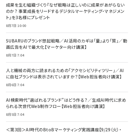
成果を生む組織づくり『なぜ戦略は正しいのに成果があがらない
のか？ 事業成長をリードするデジタルマーケティング・マネジメン
ト』を3名様にプレゼント
8月7日 10:00
SUBARUのブランド想起戦略／AI活用のカギは「量」より「質」／動
画広告をAIで最大化【マーケター向け講演】
8月7日 7:04
人と機械の両方に読まれるための「アクセシビリティツリー」／AI
に自社ブランドは表示されていますか？【Web担当者向け講演】
8月6日 7:04
AI検索時代“選ばれるブランド”はどう作る？／生成AI時代に求め
られる次世代Web制作フロー【Web担当者向け講演】
8月5日 7:04
＜第3回＞AI時代のBtoBマーケティング実践講座【9/29（火）・