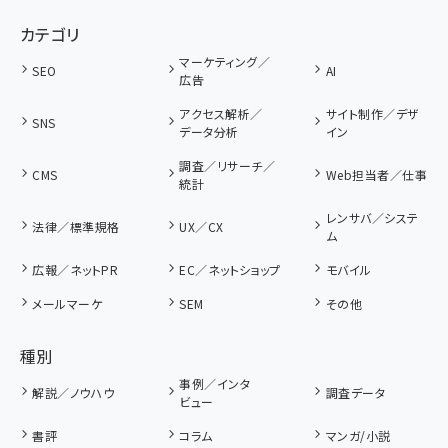
カテゴリ
マーケティング／
SEO
AI
広告
アクセス解析／
サイト制作／デザ
SNS
データ分析
イン
調査／リサーチ／
CMS
Web担当者／仕事
統計
レンサバ／システ
法律／標準規格
UX／CX
ム
広報／ネットPR
EC／ネットショップ
モバイル
メールマーケ
SEM
その他
種別
事例／インタ
解説／ノウハウ
調査データ
ビュー
書評
コラム
マンガ/小説