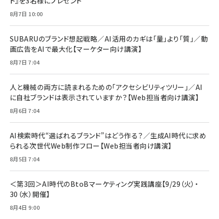
ト』を3名様にプレゼント
8月7日 10:00
SUBARUのブランド想起戦略／AI活用のカギは「量」より「質」／動
画広告をAIで最大化【マーケター向け講演】
8月7日 7:04
人と機械の両方に読まれるための「アクセシビリティツリー」／AI
に自社ブランドは表示されていますか？【Web担当者向け講演】
8月6日 7:04
AI検索時代“選ばれるブランド”はどう作る？／生成AI時代に求め
られる次世代Web制作フロー【Web担当者向け講演】
8月5日 7:04
＜第3回＞AI時代のBtoBマーケティング実践講座【9/29（火）・
30（水）開催】
8月4日 9:00