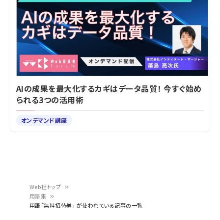
AIの成果を最大化するカギはデータ品質！ 今すぐ始め
られる3つの活用術
オンデマンド講座
Web担トップ
用語集
パ
用語「無料招待券」 が使われている記事の一覧