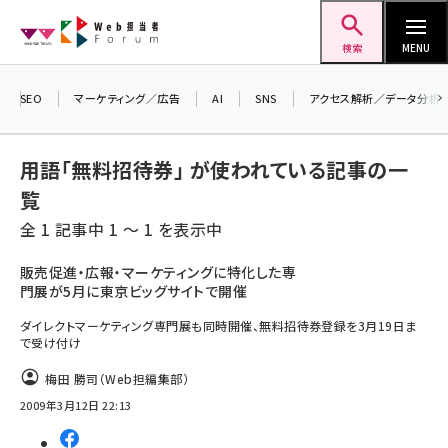
メ
Web担当者Forum
イ
検索
MENU
ン
コ
SEO
マーケティング／広告
AI
SNS
アクセス解析／データ分析
ン
テ
用語「無料招待券」 が使われている記事の一
ン
覧
ツ
seo (3528)
全 1 記事中 1 ～ 1 を表示中
に
ai (2811)
移
販売促進・広報・マーケティングに特化した専
門展が5月に東京ビッグサイトで開催
動
youtube (2439)
ダイレクトマーケティング専門展も同時開催、無料招待券登録を3月19日ま
note (2315)
で受け付け
セミナー (2308)
梅田 勝司（Web担編集部）
2009年3月12日 22:13
z世代 (1623)
meo (1277)