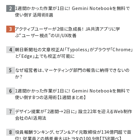
1週間かかった作業が1日に！ Gemini Notebookを無料で
使い倒す活用術8選
アクティブユーザーが2倍に急成長！ JA共済アプリに学
ぶ“ユーザー視点”のUI/UX改善
朝日新聞社の文章校正AI「Typoless」がブラウザ「Chrome」
と「Edge」上でも校正が可能に
なぜ経営者は、マーケティング部門の報告に納得できないの
か？
1週間かかった作業が1日に！ Gemini Notebookを無料で
使い倒す8つの活用術【1週間まとめ】
デザイン提案が「2週間→2日に」 設立22年を迎えるWeb制作
会社のAI活用法
役員報酬ランキング、セブン＆アイ元取締役が134億円超で首
位！ 従業員との格差最大はトヨタの100.9倍【TSR調べ】