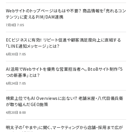
Webサイトのトップページはもはや不要？ 商品情報を「売れるコン
テンツ」に変えるPIM/DAM連携
7月8日 7:05
ECビジネスに有効！ リピート促進や顧客満足度向上に直結する
「LINE通知メッセージ」とは？
6月30日 7:05
AI活用でWebサイトを優秀な営業担当者へ。BtoBサイト制作「5
つの新基準」とは？
6月24日 7:05
検索上位でもAI Overviewsに出ない!? 老舗米屋・八代目儀兵衛
が取り組んだGEO施策
4月20日 8:00
明太子の「やまや」に聞く、マーケティングから店舗・採用まで広が