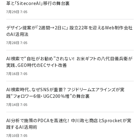
革と「SitecoreAI」移行の舞台裏
7月29日 7:05
デザイン提案が「2週間→2日に」 設立22年を迎えるWeb制作会社
のAI活用法
7月28日 7:05
AI検索で“自社がお勧め”されない！ お米ギフトの八代目儀兵衛が
実践、GEO時代のECサイト改善
7月16日 7:05
AI検索時代、なぜSNSが重要？ フジドリームエアラインズが実
践“フォロワー6倍・UGC200％増”の舞台裏
7月14日 7:05
AI分析で施策のPDCAを高速化！ 中川政七商店とSprocketが実
践するAI活用術
7月10日 7:05