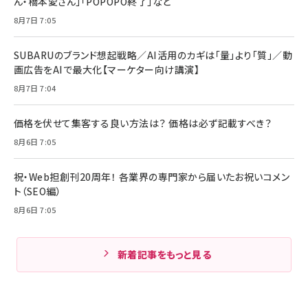
ん・橋本愛さん」「POPOPO終了」など
8月7日 7:05
SUBARUのブランド想起戦略／AI活用のカギは「量」より「質」／動
画広告をAIで最大化【マーケター向け講演】
8月7日 7:04
価格を伏せて集客する良い方法は？ 価格は必ず記載すべき？
8月6日 7:05
祝・Web担創刊20周年！ 各業界の専門家から届いたお祝いコメン
ト（SEO編）
8月6日 7:05
新着記事をもっと見る