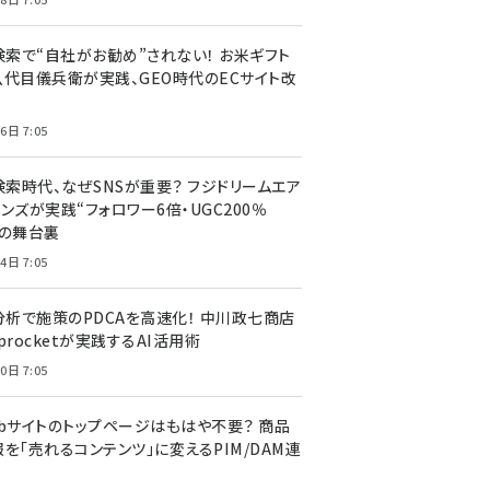
I検索で“自社がお勧め”されない！ お米ギフト
八代目儀兵衛が実践、GEO時代のECサイト改
6日 7:05
検索時代、なぜSNSが重要？ フジドリームエア
ンズが実践“フォロワー6倍・UGC200％
”の舞台裏
4日 7:05
I分析で施策のPDCAを高速化！ 中川政七商店
procketが実践するAI活用術
0日 7:05
ebサイトのトップページはもはや不要？ 商品
を「売れるコンテンツ」に変えるPIM/DAM連