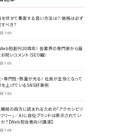
z世代 (1622)
格を伏せて集客する良い方法は？ 価格は必ず
meo (1275)
載すべき？
llmo (1163)
日 7:05
・Web担創刊20周年！ 各業界の専門家から届
お祝いコメント（SEO編）
日 7:05
性・専門性・熱量が光る！ 社員が主役となって
果を上げているSNS好事例
日 7:05
と機械の両方に読まれるための「アクセシビリ
ィツリー」／AIに自社ブランドは表示されてい
すか？【Web担当者向け講演】
日 7:04