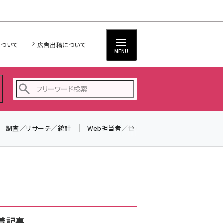
について
広告出稿について
MENU
調査／リサーチ／統計
Web担当者／仕事
法律／標準規格
seo (3526)
ai (2807)
youtube (2434)
note (2312)
セミナー (2307)
着記事