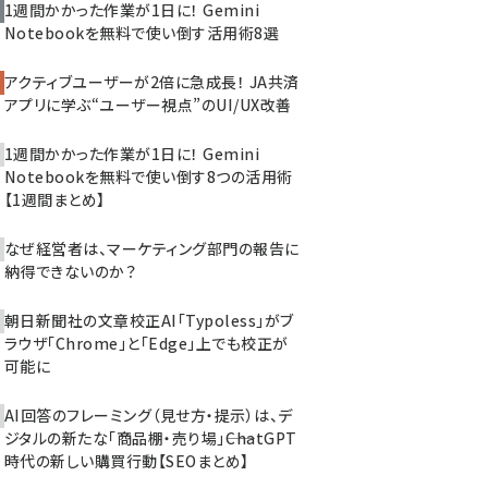
1週間かかった作業が1日に！ Gemini
Notebookを無料で使い倒す活用術8選
アクティブユーザーが2倍に急成長！ JA共済
アプリに学ぶ“ユーザー視点”のUI/UX改善
1週間かかった作業が1日に！ Gemini
Notebookを無料で使い倒す8つの活用術
【1週間まとめ】
なぜ経営者は、マーケティング部門の報告に
納得できないのか？
朝日新聞社の文章校正AI「Typoless」がブ
ラウザ「Chrome」と「Edge」上でも校正が
可能に
AI回答のフレーミング（見せ方・提示）は、デ
ジタルの新たな「商品棚・売り場」――ChatGPT
時代の新しい購買行動【SEOまとめ】