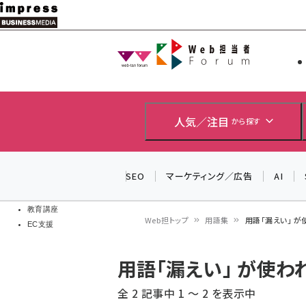
メ
イ
Web担当者
Web担当者
ン
EC担当者
コ
製品導入
ン
企業IT
ソフト開発
テ
人気／注目
から探す
IoT・AI
ン
DCクラウド
研究・調査
ツ
SEO
マーケティング／広告
AI
エネルギー
に
ドローン
移
教育講座
Web担トップ
用語集
用語「漏えい」 
EC支援
動
パ
用語「漏えい」 が使
ン
全 2 記事中 1 ～ 2 を表示中
く