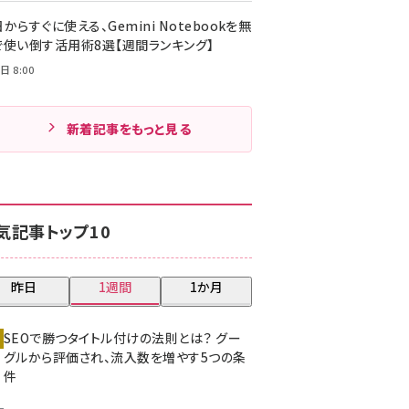
からすぐに使える、Gemini Notebookを無
で使い倒す活用術8選【週間ランキング】
日 8:00
新着記事をもっと見る
気記事トップ10
昨日
1週間
1か月
SEOで勝つタイトル付けの法則とは？ グー
グルから評価され、流入数を増やす5つの条
件