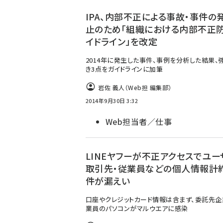
ず
IPA、内部不正による事故・事件の
止のため「組織における内部不正
イドライン」を改定
2014年に発生した事件、事例を分析した結果、
き3点をガイドラインに加筆
岩佐 義人（Web担 編集部）
2014年9月30日 3:32
Web担当者／仕事
LINEヤフーが不正アクセスでユー
取引先・従業員などの個人情報計約
件が漏えい
口座やクレジットカード情報は含まず、委託先
業員のパソコンがマルウエアに感染