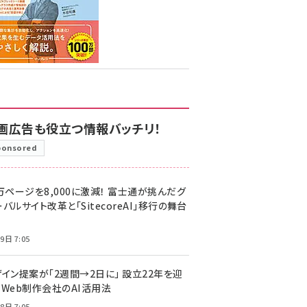
画広告も役立つ情報バッチリ！
ponsored
万ページを8,000に激減！ 富士通が挑んだグ
バルサイト改革と「SitecoreAI」移行の舞台
9日 7:05
ザイン提案が「2週間→2日に」 設立22年を迎
るWeb制作会社のAI活用法
8日 7:05