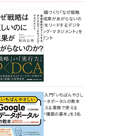
成果を生む組織づくり『なぜ戦略
は正しいのに成果があがらないの
か？ 事業成長をリードするデジタ
ルマーケティング・マネジメント』を
3名様にプレゼント
8月7日 10:00
無料BIツール入門『いちばんやさし
いGoogleデータポータルの教本
人気講師が教える業務で使える
ダッシュボード構築の基本』を3名
様にプレゼント
7月31日 10:00