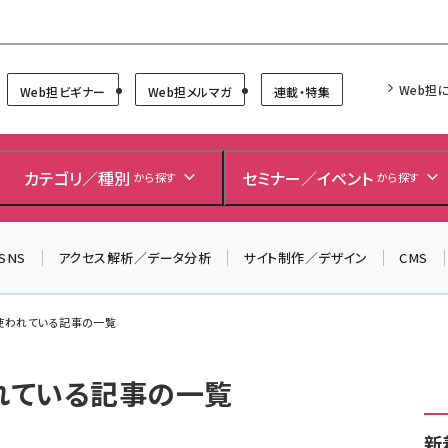
Forum
Web担
Web担ビギナー
Web担メルマガ
連載・特集
カテゴリ／種別
セミナー／イベント
から探す
から探す
SNS
アクセス解析／データ分析
サイト制作／デザイン
CMS
が使われている記事の一覧
われている記事の一覧
新