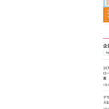
企
S
10
ロー
裏
7月2
デ
え
7月2