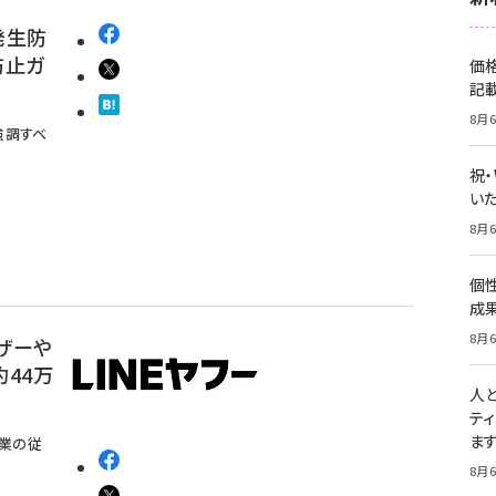
発生防
防止ガ
価
記
8月6
強調すべ
祝
いた
8月6
個
成
8月6
ザーや
44万
人
テ
ま
企業の従
8月6