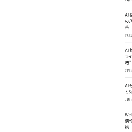
A
の
善
7月1
AI
ライ
増
7月1
A
とS
7月1
W
情報
携