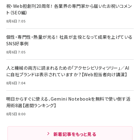
祝・Web担創刊20周年！ 各業界の専門家から届いたお祝いコメン
ト（SEO編）
8月6日 7:05
個性・専門性・熱量が光る！ 社員が主役となって成果を上げている
SNS好事例
8月6日 7:05
人と機械の両方に読まれるための「アクセシビリティツリー」／AI
に自社ブランドは表示されていますか？【Web担当者向け講演】
8月6日 7:04
明日からすぐに使える、Gemini Notebookを無料で使い倒す活
用術8選【週間ランキング】
8月5日 8:00
新着記事をもっと見る