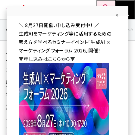
メ
Web担当者Forum
イ
検索
MENU
ン
＼ 8月27日開催、申し込み受付中！ ／
コ
SEO
マーケティング／広告
AI
SNS
アクセス解析／データ分析
生成AIをマーケティング等に活用するための
ン
考え方を学べるセミナーイベント「生成AI ×
テ
用語「機械学習モデル」 が使われている記事の
マーケティング フォーラム 2026」開催！
ン
▼申し込みはこちらから▼
一覧
ツ
seo (3526)
全 2 記事中 1 ～ 2 を表示中
に
ai (2807)
移
服装の個別アイテムの特徴に注目して曖昧な
ファッション表現をAIが自動解釈する技術開
動
youtube (2434)
発
note (2312)
ZOZO研究所と早大大学院の研究グループ、着る服や購入アイテムの選択・
行動の支援に期待
セミナー (2307)
山川 健（Web担 編集部）
z世代 (1622)
2023年8月9日 7:00
meo (1275)