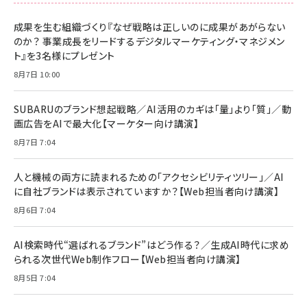
成果を生む組織づくり『なぜ戦略は正しいのに成果があがらない
のか？ 事業成長をリードするデジタルマーケティング・マネジメン
ト』を3名様にプレゼント
8月7日 10:00
SUBARUのブランド想起戦略／AI活用のカギは「量」より「質」／動
画広告をAIで最大化【マーケター向け講演】
8月7日 7:04
人と機械の両方に読まれるための「アクセシビリティツリー」／AI
に自社ブランドは表示されていますか？【Web担当者向け講演】
8月6日 7:04
AI検索時代“選ばれるブランド”はどう作る？／生成AI時代に求め
られる次世代Web制作フロー【Web担当者向け講演】
8月5日 7:04