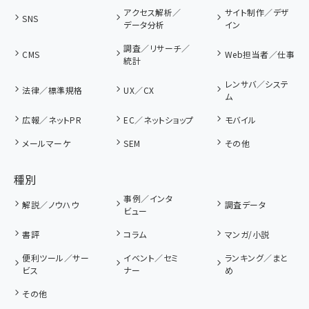
アクセス解析／
サイト制作／デザ
SNS
データ分析
イン
調査／リサーチ／
CMS
Web担当者／仕事
統計
レンサバ／システ
法律／標準規格
UX／CX
ム
広報／ネットPR
EC／ネットショップ
モバイル
メールマーケ
SEM
その他
種別
事例／インタ
解説／ノウハウ
調査データ
ビュー
書評
コラム
マンガ/小説
便利ツール／サー
イベント／セミ
ランキング／まと
ビス
ナー
め
その他