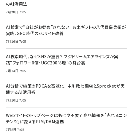
のAI活用法
7月28日 7:05
AI検索で“自社がお勧め”されない！ お米ギフトの八代目儀兵衛が
実践、GEO時代のECサイト改善
7月16日 7:05
AI検索時代、なぜSNSが重要？ フジドリームエアラインズが実
践“フォロワー6倍・UGC200％増”の舞台裏
7月14日 7:05
AI分析で施策のPDCAを高速化！ 中川政七商店とSprocketが実
践するAI活用術
7月10日 7:05
Webサイトのトップページはもはや不要？ 商品情報を「売れるコン
テンツ」に変えるPIM/DAM連携
7月8日 7:05