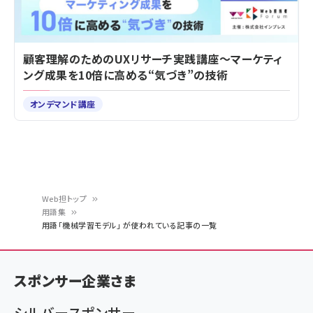
顧客理解のためのUXリサーチ実践講座～マーケティ
ング成果を10倍に高める“気づき”の技術
オンデマンド講座
Web担トップ
用語集
パ
用語「機械学習モデル」 が使われている記事の一覧
ン
く
スポンサー企業さま
ず
シルバースポンサー