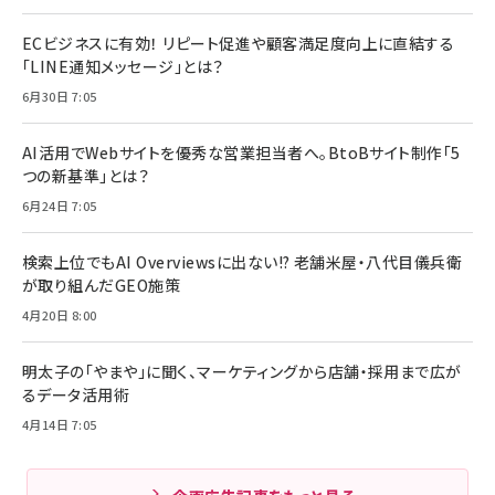
ECビジネスに有効！ リピート促進や顧客満足度向上に直結する
「LINE通知メッセージ」とは？
6月30日 7:05
AI活用でWebサイトを優秀な営業担当者へ。BtoBサイト制作「5
つの新基準」とは？
6月24日 7:05
検索上位でもAI Overviewsに出ない!? 老舗米屋・八代目儀兵衛
が取り組んだGEO施策
4月20日 8:00
明太子の「やまや」に聞く、マーケティングから店舗・採用まで広が
るデータ活用術
4月14日 7:05