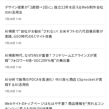
デザイン提案が「2週間→2日に」 設立22年を迎えるWeb制作会社
のAI活用法
7月28日 7:05
AI検索で“自社がお勧め”されない！ お米ギフトの八代目儀兵衛が
実践、GEO時代のECサイト改善
7月16日 7:05
AI検索時代、なぜSNSが重要？ フジドリームエアラインズが実
践“フォロワー6倍・UGC200％増”の舞台裏
7月14日 7:05
AI分析で施策のPDCAを高速化！ 中川政七商店とSprocketが実
践するAI活用術
7月10日 7:05
Webサイトのトップページはもはや不要？ 商品情報を「売れるコン
テンツ」に変えるPIM/DAM連携