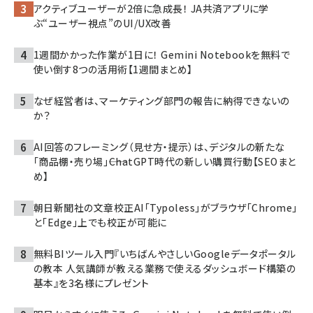
アクティブユーザーが2倍に急成長！ JA共済アプリに学
ぶ“ユーザー視点”のUI/UX改善
1週間かかった作業が1日に！ Gemini Notebookを無料で
使い倒す8つの活用術【1週間まとめ】
なぜ経営者は、マーケティング部門の報告に納得できないの
か？
AI回答のフレーミング（見せ方・提示）は、デジタルの新たな
「商品棚・売り場」――ChatGPT時代の新しい購買行動【SEOまと
め】
朝日新聞社の文章校正AI「Typoless」がブラウザ「Chrome」
と「Edge」上でも校正が可能に
無料BIツール入門『いちばんやさしいGoogleデータポータル
の教本 人気講師が教える業務で使えるダッシュボード構築の
基本』を3名様にプレゼント