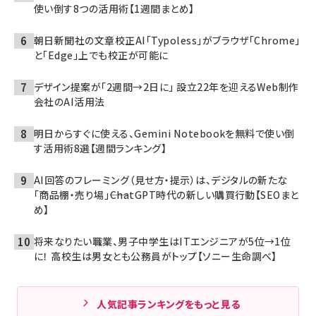
使い倒す8つの活用術【1週間まとめ】
朝日新聞社の文章校正AI「Typoless」がブラウザ「Chrome」
と「Edge」上でも校正が可能に
デザイン提案が「2週間→2日に」 設立22年を迎えるWeb制作
会社のAI活用法
明日からすぐに使える、Gemini Notebookを無料で使い倒
す活用術8選【週間ランキング】
AI回答のフレーミング（見せ方・提示）は、デジタルの新たな
「商品棚・売り場」――ChatGPT時代の新しい購買行動【SEOまと
め】
将来なりたい職業、男子中学生はITエンジニアが5位→1位
に！ 高校生は男女とも公務員がトップ【ソニー生命調べ】
人気記事ランキングをもっと見る