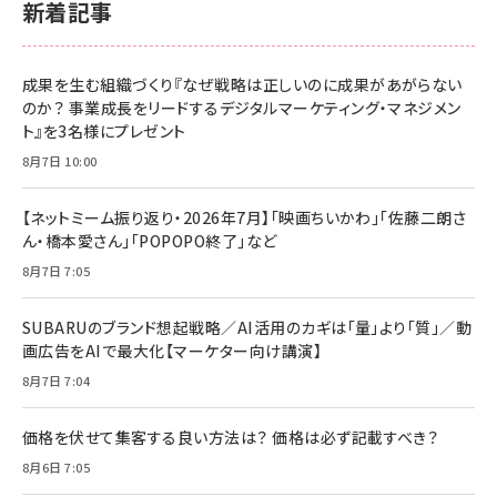
新着記事
成果を生む組織づくり『なぜ戦略は正しいのに成果があがらない
のか？ 事業成長をリードするデジタルマーケティング・マネジメン
ト』を3名様にプレゼント
8月7日 10:00
【ネットミーム振り返り・2026年7月】「映画ちいかわ」「佐藤二朗さ
ん・橋本愛さん」「POPOPO終了」など
8月7日 7:05
SUBARUのブランド想起戦略／AI活用のカギは「量」より「質」／動
画広告をAIで最大化【マーケター向け講演】
8月7日 7:04
価格を伏せて集客する良い方法は？ 価格は必ず記載すべき？
8月6日 7:05