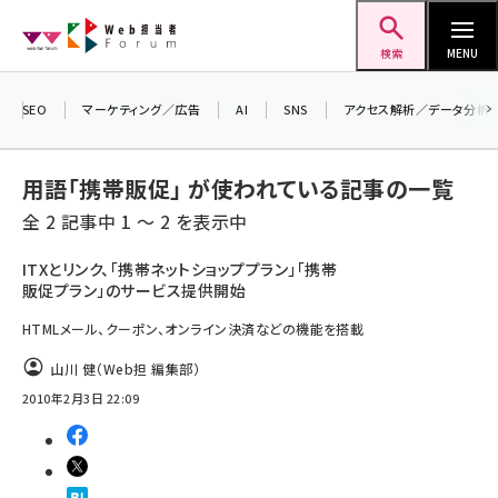
メ
Web担当者Forum
イ
検索
MENU
ン
コ
SEO
マーケティング／広告
AI
SNS
アクセス解析／データ分析
＼ 8月27日開催、申し込み受付中！ ／
ン
生成AIをマーケティング等に活用するための
考え方を学べるセミナーイベント「生成AI ×
テ
用語「携帯販促」 が使われている記事の一覧
マーケティング フォーラム 2026」開催！
ン
全 2 記事中 1 ～ 2 を表示中
▼申し込みはこちらから▼
ツ
seo (3528)
に
ITXとリンク、「携帯ネットショッププラン」「携帯
販促プラン」のサービス提供開始
ai (2811)
移
動
HTMLメール、クーポン、オンライン決済などの機能を搭載
youtube (2439)
山川 健（Web担 編集部）
note (2315)
2010年2月3日 22:09
セミナー (2308)
z世代 (1623)
meo (1277)