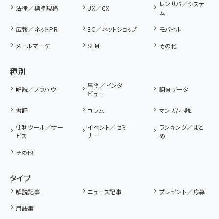
レンサバ／システ
法律／標準規格
UX／CX
ム
広報／ネットPR
EC／ネットショップ
モバイル
メールマーケ
SEM
その他
種別
事例／インタ
解説／ノウハウ
調査データ
ビュー
書評
コラム
マンガ/小説
便利ツール／サー
イベント／セミ
ランキング／まと
ビス
ナー
め
その他
タイプ
解説記事
ニュース記事
プレゼント／応募
用語集