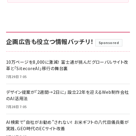
企画広告も役立つ情報バッチリ！
Sponsored
10万ページを8,000に激減！ 富士通が挑んだグローバルサイト改
革と「SitecoreAI」移行の舞台裏
7月29日 7:05
デザイン提案が「2週間→2日に」 設立22年を迎えるWeb制作会社
のAI活用法
7月28日 7:05
AI検索で“自社がお勧め”されない！ お米ギフトの八代目儀兵衛が
実践、GEO時代のECサイト改善