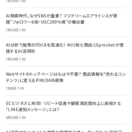
7月16日 7:05
AI検索時代、なぜSNSが重要？ フジドリームエアラインズが実
践“フォロワー6倍・UGC200％増”の舞台裏
7月14日 7:05
AI分析で施策のPDCAを高速化！ 中川政七商店とSprocketが実
践するAI活用術
7月10日 7:05
Webサイトのトップページはもはや不要？ 商品情報を「売れるコン
テンツ」に変えるPIM/DAM連携
7月8日 7:05
ECビジネスに有効！ リピート促進や顧客満足度向上に直結する
「LINE通知メッセージ」とは？
6月30日 7:05