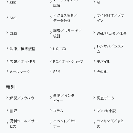
SEO
AI
広告
アクセス解析／
サイト制作／デザ
SNS
データ分析
イン
調査／リサーチ／
CMS
Web担当者／仕事
統計
レンサバ／システ
法律／標準規格
UX／CX
ム
広報／ネットPR
EC／ネットショップ
モバイル
メールマーケ
SEM
その他
種別
事例／インタ
解説／ノウハウ
調査データ
ビュー
書評
コラム
マンガ/小説
便利ツール／サー
イベント／セミ
ランキング／まと
ビス
ナー
め