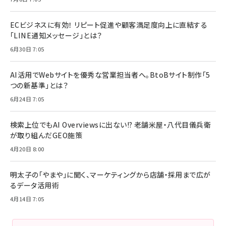
ECビジネスに有効！ リピート促進や顧客満足度向上に直結する
「LINE通知メッセージ」とは？
6月30日 7:05
AI活用でWebサイトを優秀な営業担当者へ。BtoBサイト制作「5
つの新基準」とは？
6月24日 7:05
検索上位でもAI Overviewsに出ない!? 老舗米屋・八代目儀兵衛
が取り組んだGEO施策
4月20日 8:00
明太子の「やまや」に聞く、マーケティングから店舗・採用まで広が
るデータ活用術
4月14日 7:05