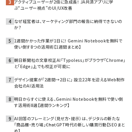
アクティブユーザーが2倍に急成長！ JA共済アプリに学
ぶ“ユーザー視点”のUI/UX改善
なぜ経営者は、マーケティング部門の報告に納得できないの
か？
1週間かかった作業が1日に！ Gemini Notebookを無料で
使い倒す8つの活用術【1週間まとめ】
朝日新聞社の文章校正AI「Typoless」がブラウザ「Chrome」
と「Edge」上でも校正が可能に
デザイン提案が「2週間→2日に」 設立22年を迎えるWeb制作
会社のAI活用法
明日からすぐに使える、Gemini Notebookを無料で使い倒
す活用術8選【週間ランキング】
AI回答のフレーミング（見せ方・提示）は、デジタルの新たな
「商品棚・売り場」――ChatGPT時代の新しい購買行動【SEOまと
め】