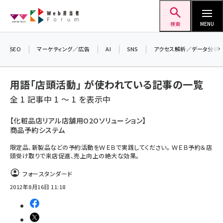
メ
Web担当者Forum
イ
検索
MENU
ン
コ
SEO
マーケティング／広告
AI
SNS
アクセス解析／データ分析
ン
テ
用語「店頭活動」 が使われている記事の一覧
ン
全 1 記事中 1 ～ 1 を表示中
ツ
seo (3528)
に
【化粧品店リアル店舗用O2Oソリューション】
商品予約システム
ai (2811)
移
動
限定品、新製品などの予約活動をＷＥＢで実践してください。 ＷＥＢ予約＆店
youtube (2439)
頭受け取りで来店促進、売上向上の絶大な効果。
note (2315)
フォースタンダード
セミナー (2308)
2012年8月16日 11:18
z世代 (1623)
meo (1277)