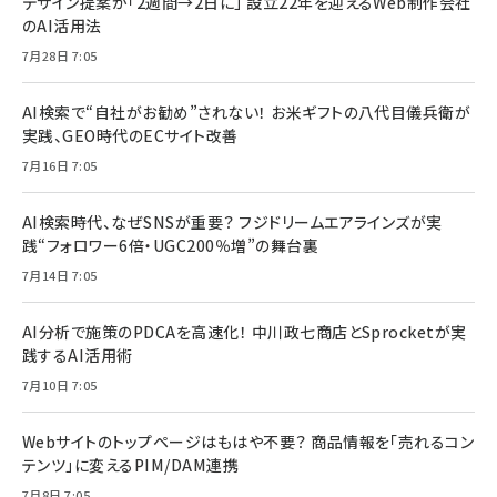
デザイン提案が「2週間→2日に」 設立22年を迎えるWeb制作会社
のAI活用法
7月28日 7:05
AI検索で“自社がお勧め”されない！ お米ギフトの八代目儀兵衛が
実践、GEO時代のECサイト改善
7月16日 7:05
AI検索時代、なぜSNSが重要？ フジドリームエアラインズが実
践“フォロワー6倍・UGC200％増”の舞台裏
7月14日 7:05
AI分析で施策のPDCAを高速化！ 中川政七商店とSprocketが実
践するAI活用術
7月10日 7:05
Webサイトのトップページはもはや不要？ 商品情報を「売れるコン
テンツ」に変えるPIM/DAM連携
7月8日 7:05