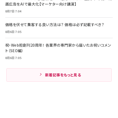
画広告をAIで最大化【マーケター向け講演】
8月7日 7:04
価格を伏せて集客する良い方法は？ 価格は必ず記載すべき？
8月6日 7:05
祝・Web担創刊20周年！ 各業界の専門家から届いたお祝いコメン
ト（SEO編）
8月6日 7:05
新着記事をもっと見る