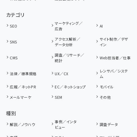
カテゴリ
マーケティング／
SEO
AI
広告
アクセス解析／
サイト制作／デザ
SNS
データ分析
イン
調査／リサーチ／
CMS
Web担当者／仕事
統計
レンサバ／システ
法律／標準規格
UX／CX
ム
広報／ネットPR
EC／ネットショップ
モバイル
メールマーケ
SEM
その他
種別
事例／インタ
解説／ノウハウ
調査データ
ビュー