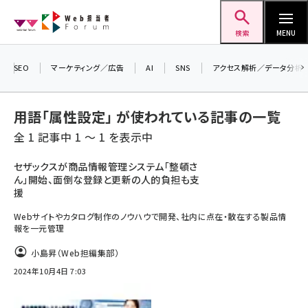
メ
Web担当者Forum
イ
検索
MENU
ン
＼ 読者アンケートにご協力ください ／
コ
SEO
マーケティング／広告
AI
SNS
アクセス解析／データ分析
7月24日で創刊20周年。ご回答者には抽選で
ン
プレゼントを差し上げます！
テ
▼アンケートページはこちらから▼
用語「属性設定」 が使われている記事の一覧
ン
全 1 記事中 1 ～ 1 を表示中
ツ
seo (3519)
に
セザックスが商品情報管理システム「整頓さ
ん」開始、面倒な登録と更新の人的負担も支
ai (2801)
移
援
動
youtube (2425)
Webサイトやカタログ制作のノウハウで開発、社内に点在・散在する製品情
報を一元管理
note (2310)
小島昇（Web担編集部）
セミナー (2301)
2024年10月4日 7:03
z世代 (1620)
meo (1274)