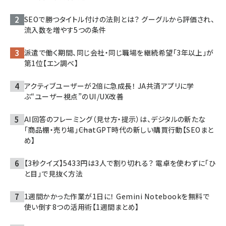
SEOで勝つタイトル付けの法則とは？ グーグルから評価され、
流入数を増やす5つの条件
派遣で働く期間、同じ会社・同じ職場を継続希望「3年以上」が
第1位【エン調べ】
アクティブユーザーが2倍に急成長！ JA共済アプリに学
ぶ“ユーザー視点”のUI/UX改善
AI回答のフレーミング（見せ方・提示）は、デジタルの新たな
「商品棚・売り場」――ChatGPT時代の新しい購買行動【SEOまと
め】
【3秒クイズ】5433円は3人で割り切れる？ 電卓を使わずに「ひ
と目」で見抜く方法
1週間かかった作業が1日に！ Gemini Notebookを無料で
使い倒す8つの活用術【1週間まとめ】