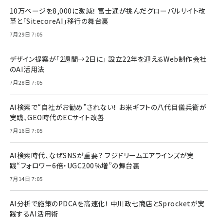
10万ページを8,000に激減！ 富士通が挑んだグローバルサイト改
革と「SitecoreAI」移行の舞台裏
7月29日 7:05
デザイン提案が「2週間→2日に」 設立22年を迎えるWeb制作会社
のAI活用法
7月28日 7:05
AI検索で“自社がお勧め”されない！ お米ギフトの八代目儀兵衛が
実践、GEO時代のECサイト改善
7月16日 7:05
AI検索時代、なぜSNSが重要？ フジドリームエアラインズが実
践“フォロワー6倍・UGC200％増”の舞台裏
7月14日 7:05
AI分析で施策のPDCAを高速化！ 中川政七商店とSprocketが実
践するAI活用術