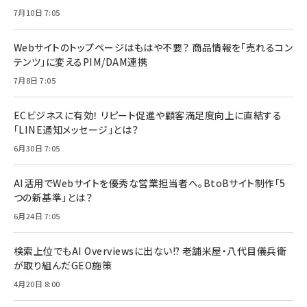
7月10日 7:05
Webサイトのトップページはもはや不要？ 商品情報を「売れるコン
テンツ」に変えるPIM/DAM連携
7月8日 7:05
ECビジネスに有効！ リピート促進や顧客満足度向上に直結する
「LINE通知メッセージ」とは？
6月30日 7:05
AI活用でWebサイトを優秀な営業担当者へ。BtoBサイト制作「5
つの新基準」とは？
6月24日 7:05
検索上位でもAI Overviewsに出ない!? 老舗米屋・八代目儀兵衛
が取り組んだGEO施策
4月20日 8:00