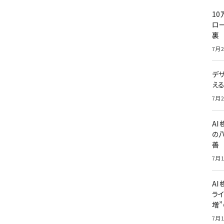
10
ロー
裏
7月2
デ
え
7月2
A
の
善
7月1
AI
ライ
増
7月1