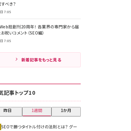
載すべき？
日 7:05
・Web担創刊20周年！ 各業界の専門家から届
お祝いコメント（SEO編）
日 7:05
新着記事をもっと見る
気記事トップ10
昨日
1週間
1か月
SEOで勝つタイトル付けの法則とは？ グー