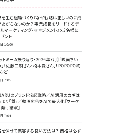
z世代 (1629)
果を生む組織づくり『なぜ戦略は正しいのに成
meo (1281)
があがらないのか？ 事業成長をリードするデ
llmo (1167)
タルマーケティング・マネジメント』を3名様に
レゼント
日 10:00
ットミーム振り返り・2026年7月】「映画ちい
」「佐藤二朗さん・橋本愛さん」「POPOPO終
」など
日 7:05
UBARUのブランド想起戦略／AI活用のカギは
量」より「質」／動画広告をAIで最大化【マーケ
ー向け講演】
日 7:04
格を伏せて集客する良い方法は？ 価格は必ず