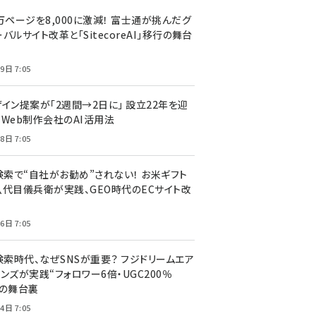
万ページを8,000に激減！ 富士通が挑んだグ
バルサイト改革と「SitecoreAI」移行の舞台
9日 7:05
ザイン提案が「2週間→2日に」 設立22年を迎
るWeb制作会社のAI活用法
8日 7:05
I検索で“自社がお勧め”されない！ お米ギフト
八代目儀兵衛が実践、GEO時代のECサイト改
6日 7:05
検索時代、なぜSNSが重要？ フジドリームエア
ンズが実践“フォロワー6倍・UGC200％
”の舞台裏
4日 7:05