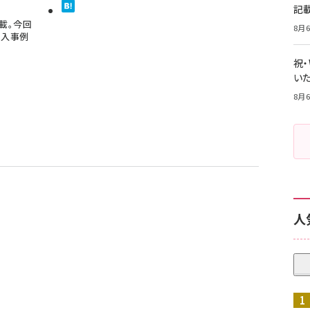
記
連載。今回
8月6
導入事例
祝
いた
8月6
人