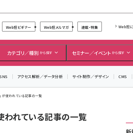
Forum
Web担
Web担ビギナー
Web担メルマガ
連載・特集
カテゴリ／種別
セミナー／イベント
から探す
から探す
SNS
アクセス解析／データ分析
サイト制作／デザイン
CMS
」 が使われている記事の一覧
が使われている記事の一覧
新