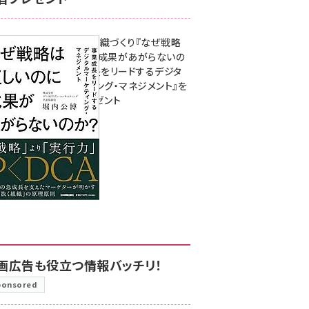
成果を生む組織づくり『なぜ戦略
は正しいのに成果があがらないの
か？ 事業成長をリードするデジタ
ルマーケティング・マネジメント』を
3名様にプレゼント
8月7日 10:00
画広告も役立つ情報バッチリ！
ponsored