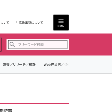
について
広告出稿について
MENU
調査／リサーチ／統計
Web担当者／仕事
法律／標準規格
seo (3538)
ai (2820)
youtube (2444)
note (2322)
セミナー (2315)
着記事