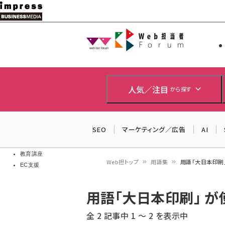
メ
イ
Web担当者
Web担当者
ン
EC担当者
コ
製品導入
ン
企業IT
ソフト開発
テ
人気／注目
から探す
IoT・AI
ン
DCクラウド
研究・調査
ツ
SEO
マーケティング／広告
AI
エネルギー
に
ドローン
移
教育講座
Web担トップ
用語集
用語「大日本印刷
EC支援
動
パ
用語「大日本印刷」 
ン
全 2 記事中 1 ～ 2 を表示中
く