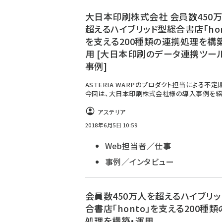
ず
大日本印刷株式会社 会員数450
超えるハイブリッド型総合書店「hon
を支える200種類の連携処理を構
用 [大日本印刷のデータ連携ツー
事例]
ASTERIA WARPのプロダクト担当による不定
今回は、大日本印刷株式会社様の導入事例を紹
アステリア
2018年6月5日 10:59
Web担当者／仕事
事例／インタビュー
会員数450万人を超えるハイブリッ
合書店「honto」を支える200種
処理を構築・運用