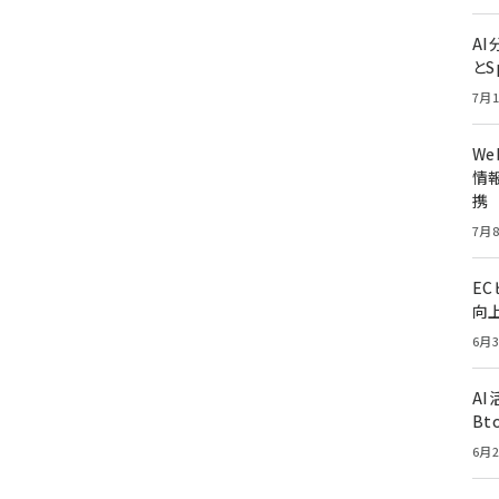
A
とS
7月1
W
情報
携
7月8
E
向
6月3
A
Bt
6月2