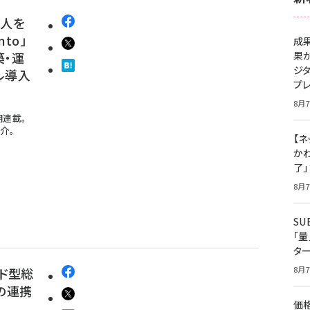
万人を
to」
成
築・運
果
ジ
ル導入
プ
8月7
期連載。
介。
【ネ
かわ
了
8月7
S
「
タ
8月7
ド型総
類の連携
価