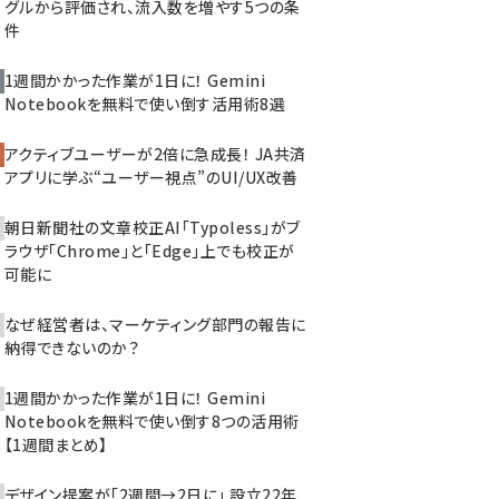
グルから評価され、流入数を増やす5つの条
件
1週間かかった作業が1日に！ Gemini
Notebookを無料で使い倒す活用術8選
アクティブユーザーが2倍に急成長！ JA共済
アプリに学ぶ“ユーザー視点”のUI/UX改善
朝日新聞社の文章校正AI「Typoless」がブ
ラウザ「Chrome」と「Edge」上でも校正が
可能に
なぜ経営者は、マーケティング部門の報告に
納得できないのか？
1週間かかった作業が1日に！ Gemini
Notebookを無料で使い倒す8つの活用術
【1週間まとめ】
デザイン提案が「2週間→2日に」 設立22年