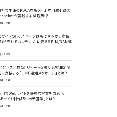
I分析で施策のPDCAを高速化！ 中川政七商店
procketが実践するAI活用術
0日 7:05
ebサイトのトップページはもはや不要？ 商品
を「売れるコンテンツ」に変えるPIM/DAM連
日 7:05
Cビジネスに有効！ リピート促進や顧客満足度
上に直結する「LINE通知メッセージ」とは？
0日 7:05
I活用でWebサイトを優秀な営業担当者へ。
oBサイト制作「5つの新基準」とは？
4日 7:05