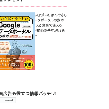
無料BIツール入門『いちばんやさし
いGoogleデータポータルの教本
人気講師が教える業務で使える
ダッシュボード構築の基本』を3名
様にプレゼント
7月31日 10:00
画広告も役立つ情報バッチリ！
ponsored