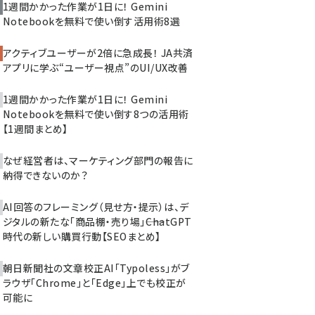
1週間かかった作業が1日に！ Gemini
Notebookを無料で使い倒す活用術8選
アクティブユーザーが2倍に急成長！ JA共済
アプリに学ぶ“ユーザー視点”のUI/UX改善
1週間かかった作業が1日に！ Gemini
Notebookを無料で使い倒す8つの活用術
【1週間まとめ】
なぜ経営者は、マーケティング部門の報告に
納得できないのか？
AI回答のフレーミング（見せ方・提示）は、デ
ジタルの新たな「商品棚・売り場」――ChatGPT
時代の新しい購買行動【SEOまとめ】
朝日新聞社の文章校正AI「Typoless」がブ
ラウザ「Chrome」と「Edge」上でも校正が
可能に