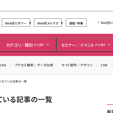
Forum
Web担
Web担ビギナー
Web担メルマガ
連載・特集
カテゴリ／種別
セミナー／イベント
から探す
から探す
SNS
アクセス解析／データ分析
サイト制作／デザイン
CMS
使われている記事の一覧
れている記事の一覧
新