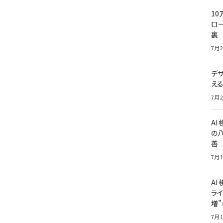
10
ロー
裏
7月2
デ
え
7月2
A
の
善
7月1
AI
ライ
増
7月1