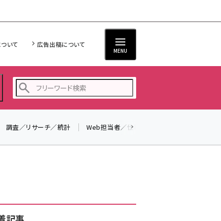
について
広告出稿について
MENU
調査／リサーチ／統計
Web担当者／仕事
法律／標準規格
seo (3523)
ai (2804)
youtube (2429)
note (2312)
セミナー (2303)
着記事