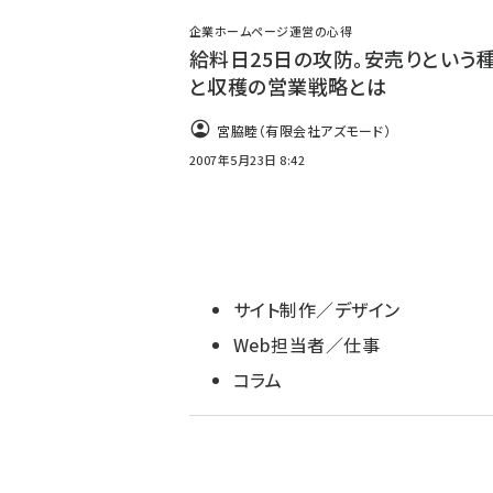
ず
企業ホームページ運営の心得
給料日25日の攻防。安売りという
と収穫の営業戦略とは
宮脇睦（有限会社アズモード）
2007年5月23日 8:42
サイト制作／デザイン
Web担当者／仕事
コラム