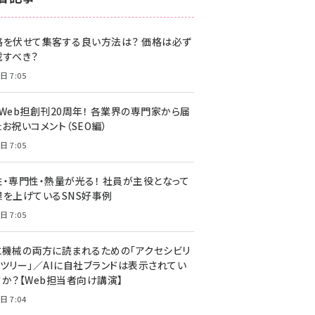
z世代 (1622)
格を伏せて集客する良い方法は？ 価格は必ず
meo (1275)
載すべき？
llmo (1161)
日 7:05
・Web担創刊20周年！ 各業界の専門家から届
お祝いコメント（SEO編）
日 7:05
性・専門性・熱量が光る！ 社員が主役となって
果を上げているSNS好事例
日 7:05
と機械の両方に読まれるための「アクセシビリ
ィツリー」／AIに自社ブランドは表示されてい
すか？【Web担当者向け講演】
日 7:04