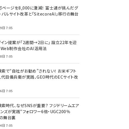
万ページを8,000に激減！ 富士通が挑んだグ
バルサイト改革と「SitecoreAI」移行の舞台
9日 7:05
ザイン提案が「2週間→2日に」 設立22年を迎
るWeb制作会社のAI活用法
8日 7:05
I検索で“自社がお勧め”されない！ お米ギフト
八代目儀兵衛が実践、GEO時代のECサイト改
6日 7:05
検索時代、なぜSNSが重要？ フジドリームエア
ンズが実践“フォロワー6倍・UGC200％
”の舞台裏
4日 7:05