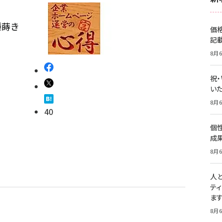
種蒔き
価
記
8月6
祝
いた
8月6
40
個
成
8月6
人
テ
ま
8月6