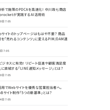
I分析で施策のPDCAを高速化！ 中川政七商店
procketが実践するAI活用術
0日 7:05
ebサイトのトップページはもはや不要？ 商品
を「売れるコンテンツ」に変えるPIM/DAM連
日 7:05
Cビジネスに有効！ リピート促進や顧客満足度
上に直結する「LINE通知メッセージ」とは？
0日 7:05
I活用でWebサイトを優秀な営業担当者へ。
oBサイト制作「5つの新基準」とは？
4日 7:05