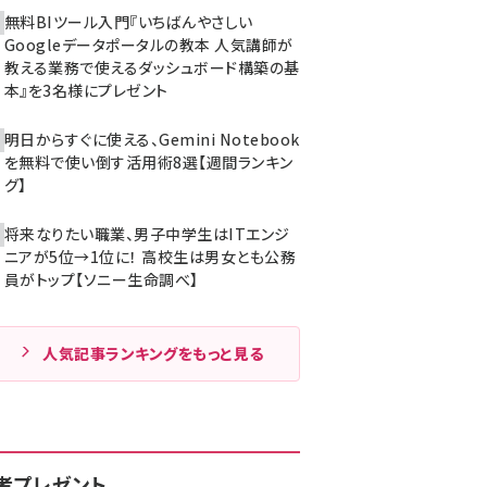
無料BIツール入門『いちばんやさしい
Googleデータポータルの教本 人気講師が
教える業務で使えるダッシュボード構築の基
本』を3名様にプレゼント
明日からすぐに使える、Gemini Notebook
を無料で使い倒す活用術8選【週間ランキン
グ】
将来なりたい職業、男子中学生はITエンジ
ニアが5位→1位に！ 高校生は男女とも公務
員がトップ【ソニー生命調べ】
人気記事ランキングをもっと見る
者プレゼント