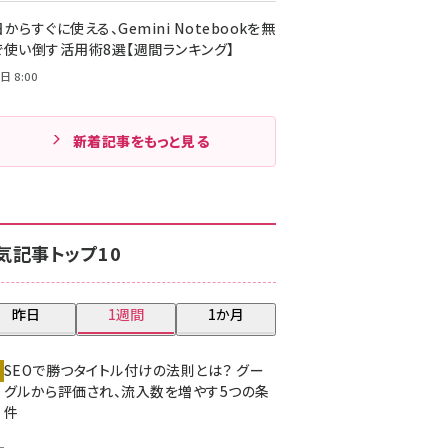
からすぐに使える、Gemini Notebookを無
で使い倒す活用術8選【週間ランキング】
日 8:00
新着記事をもっと見る
気記事トップ10
昨日
1週間
1か月
SEOで勝つタイトル付けの法則とは？ グー
グルから評価され、流入数を増やす5つの条
件