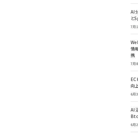
A
とS
7月1
W
情報
携
7月8
E
向
6月3
A
Bt
6月2