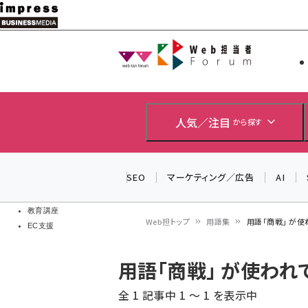
メ
イ
Web担当者
Web担当者
ン
EC担当者
コ
製品導入
ン
企業IT
ソフト開発
テ
人気／注目
から探す
IoT・AI
ン
DCクラウド
研究・調査
ツ
SEO
マーケティング／広告
AI
エネルギー
に
ドローン
移
教育講座
Web担トップ
用語集
用語「商戦」 が
EC支援
動
パ
用語「商戦」 が使わ
ン
全 1 記事中 1 ～ 1 を表示中
く