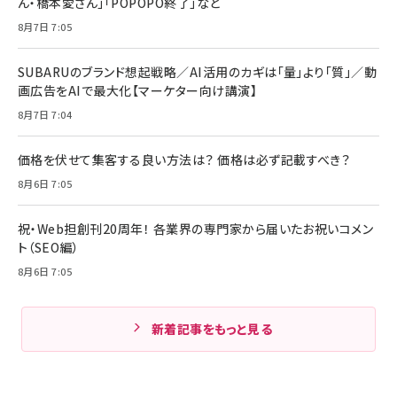
ん・橋本愛さん」「POPOPO終了」など
8月7日 7:05
SUBARUのブランド想起戦略／AI活用のカギは「量」より「質」／動
画広告をAIで最大化【マーケター向け講演】
8月7日 7:04
価格を伏せて集客する良い方法は？ 価格は必ず記載すべき？
8月6日 7:05
祝・Web担創刊20周年！ 各業界の専門家から届いたお祝いコメン
ト（SEO編）
8月6日 7:05
新着記事をもっと見る