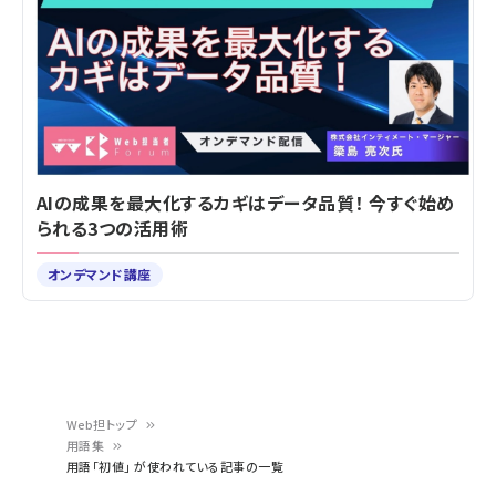
AIの成果を最大化するカギはデータ品質！ 今すぐ始め
られる3つの活用術
オンデマンド講座
Web担トップ
用語集
パ
用語「初値」 が使われている記事の一覧