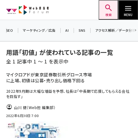
メ
Web担当者Forum
イ
検索
MENU
ン
コ
＼ 8月27日開催、申し込み受付中！ ／
SEO
マーケティング／広告
AI
SNS
アクセス解析／データ分析
生成AIをマーケティング等に活用するための
ン
考え方を学べるセミナーイベント「生成AI ×
テ
用語「初値」 が使われている記事の一覧
マーケティング フォーラム 2026」開催！
ン
全 1 記事中 1 ～ 1 を表示中
▼申し込みはこちらから▼
ツ
seo (3538)
に
マイクロアドが東京証券取引所グロース市場
に上場、初値は公募・売り出し価格下回る
ai (2820)
移
動
2022年9月期は大幅な増益を予想、社長は「中長期で応援してもらえる会社
youtube (2444)
を目指す」
note (2322)
山川 健（Web担 編集部）
セミナー (2315)
2022年6月30日 7:00
z世代 (1629)
meo (1281)