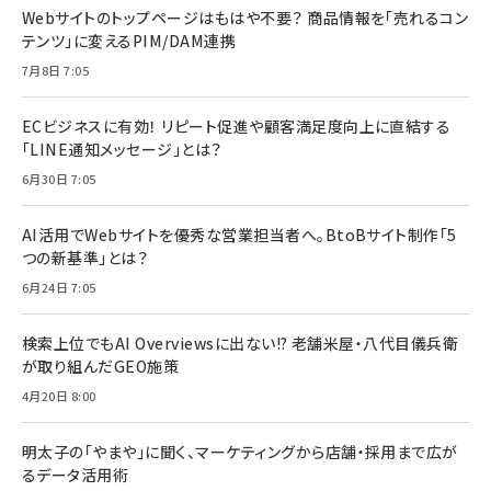
Webサイトのトップページはもはや不要？ 商品情報を「売れるコン
テンツ」に変えるPIM/DAM連携
7月8日 7:05
ECビジネスに有効！ リピート促進や顧客満足度向上に直結する
「LINE通知メッセージ」とは？
6月30日 7:05
AI活用でWebサイトを優秀な営業担当者へ。BtoBサイト制作「5
つの新基準」とは？
6月24日 7:05
検索上位でもAI Overviewsに出ない!? 老舗米屋・八代目儀兵衛
が取り組んだGEO施策
4月20日 8:00
明太子の「やまや」に聞く、マーケティングから店舗・採用まで広が
るデータ活用術