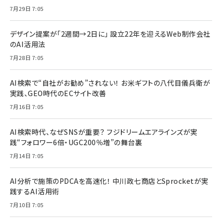
7月29日 7:05
デザイン提案が「2週間→2日に」 設立22年を迎えるWeb制作会社
のAI活用法
7月28日 7:05
AI検索で“自社がお勧め”されない！ お米ギフトの八代目儀兵衛が
実践、GEO時代のECサイト改善
7月16日 7:05
AI検索時代、なぜSNSが重要？ フジドリームエアラインズが実
践“フォロワー6倍・UGC200％増”の舞台裏
7月14日 7:05
AI分析で施策のPDCAを高速化！ 中川政七商店とSprocketが実
践するAI活用術
7月10日 7:05