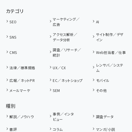
カテゴリ
マーケティング／
SEO
AI
広告
アクセス解析／
サイト制作／デザ
SNS
データ分析
イン
調査／リサーチ／
CMS
Web担当者／仕事
統計
レンサバ／システ
法律／標準規格
UX／CX
ム
広報／ネットPR
EC／ネットショップ
モバイル
メールマーケ
SEM
その他
種別
事例／インタ
解説／ノウハウ
調査データ
ビュー
書評
コラム
マンガ/小説