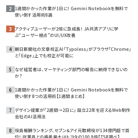
1週間かかった作業が1日に！ Gemini Notebookを無料で
使い倒す活用術8選
アクティブユーザーが2倍に急成長！ JA共済アプリに学
ぶ“ユーザー視点”のUI/UX改善
朝日新聞社の文章校正AI「Typoless」がブラウザ「Chrome」
と「Edge」上でも校正が可能に
なぜ経営者は、マーケティング部門の報告に納得できないの
か？
1週間かかった作業が1日に！ Gemini Notebookを無料で
使い倒す8つの活用術【1週間まとめ】
デザイン提案が「2週間→2日に」 設立22年を迎えるWeb制作
会社のAI活用法
役員報酬ランキング、セブン＆アイ元取締役が134億円超で首
位！ 従業員との格差最大はトヨタの100.9倍【TSR調べ】