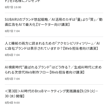
ト』を3名様にプレゼント
8月7日 10:00
SUBARUのブランド想起戦略／AI活用のカギは「量」より「質」／動
画広告をAIで最大化【マーケター向け講演】
8月7日 7:04
人と機械の両方に読まれるための「アクセシビリティツリー」／AI
に自社ブランドは表示されていますか？【Web担当者向け講演】
8月6日 7:04
AI検索時代“選ばれるブランド”はどう作る？／生成AI時代に求め
られる次世代Web制作フロー【Web担当者向け講演】
8月5日 7:04
＜第3回＞AI時代のBtoBマーケティング実践講座【9/29（火）・
30（水）開催】
8月4日 9:00