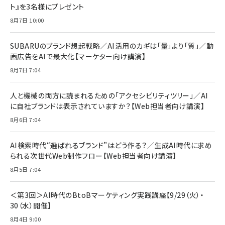
ト』を3名様にプレゼント
8月7日 10:00
SUBARUのブランド想起戦略／AI活用のカギは「量」より「質」／動
画広告をAIで最大化【マーケター向け講演】
8月7日 7:04
人と機械の両方に読まれるための「アクセシビリティツリー」／AI
に自社ブランドは表示されていますか？【Web担当者向け講演】
8月6日 7:04
AI検索時代“選ばれるブランド”はどう作る？／生成AI時代に求め
られる次世代Web制作フロー【Web担当者向け講演】
8月5日 7:04
＜第3回＞AI時代のBtoBマーケティング実践講座【9/29（火）・
30（水）開催】
8月4日 9:00