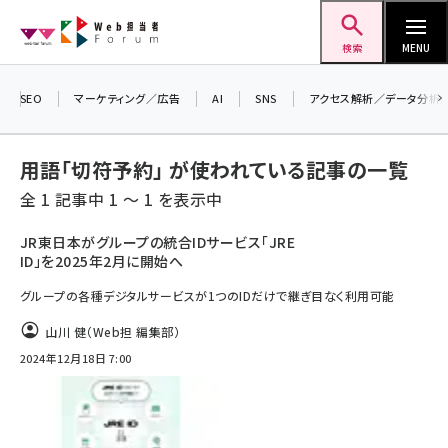
メ
Web担当者Forum
イ
検索
MENU
ン
コ
SEO
マーケティング／広告
AI
SNS
アクセス解析／データ分析
ン
テ
用語「切符予約」 が使われている記事の一覧
ン
全 1 記事中 1 ～ 1 を表示中
ツ
seo (3528)
に
JR東日本がグループの統合IDサービス「JRE
ID」を2025年2月に開始へ
ai (2811)
移
動
グループの各種デジタルサービスが1つのIDだけで継ぎ目なく利用可能
youtube (2439)
山川 健（Web担 編集部）
note (2315)
2024年12月18日 7:00
セミナー (2308)
z世代 (1623)
meo (1277)