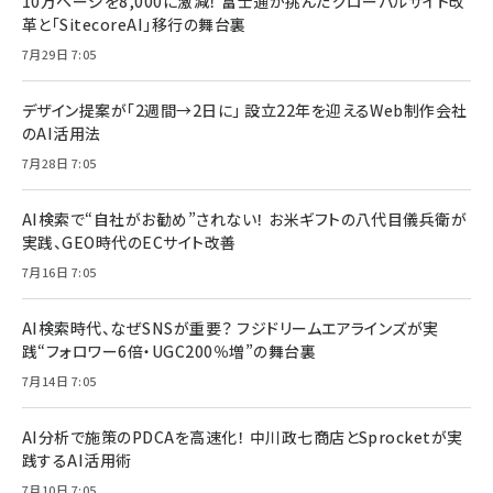
10万ページを8,000に激減！ 富士通が挑んだグローバルサイト改
革と「SitecoreAI」移行の舞台裏
7月29日 7:05
デザイン提案が「2週間→2日に」 設立22年を迎えるWeb制作会社
のAI活用法
7月28日 7:05
AI検索で“自社がお勧め”されない！ お米ギフトの八代目儀兵衛が
実践、GEO時代のECサイト改善
7月16日 7:05
AI検索時代、なぜSNSが重要？ フジドリームエアラインズが実
践“フォロワー6倍・UGC200％増”の舞台裏
7月14日 7:05
AI分析で施策のPDCAを高速化！ 中川政七商店とSprocketが実
践するAI活用術
7月10日 7:05