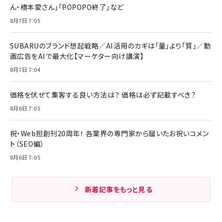
ん・橋本愛さん」「POPOPO終了」など
8月7日 7:05
SUBARUのブランド想起戦略／AI活用のカギは「量」より「質」／動
画広告をAIで最大化【マーケター向け講演】
8月7日 7:04
価格を伏せて集客する良い方法は？ 価格は必ず記載すべき？
8月6日 7:05
祝・Web担創刊20周年！ 各業界の専門家から届いたお祝いコメン
ト（SEO編）
8月6日 7:05
新着記事をもっと見る