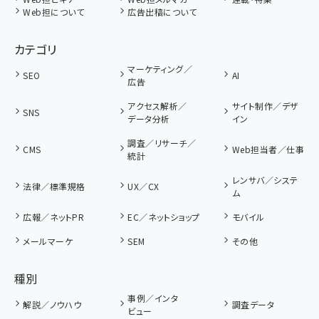
Web担について
広告出稿について
カテゴリ
マーケティング／
SEO
AI
広告
アクセス解析／
サイト制作／デザ
SNS
データ分析
イン
調査／リサーチ／
CMS
Web担当者／仕事
統計
レンサバ／システ
法律／標準規格
UX／CX
ム
広報／ネットPR
EC／ネットショップ
モバイル
メールマーケ
SEM
その他
種別
事例／インタ
解説／ノウハウ
調査データ
ビュー