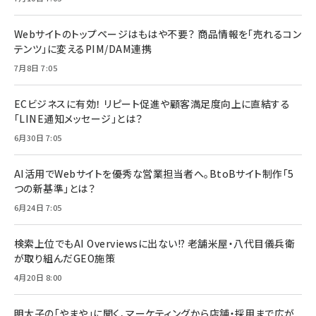
Webサイトのトップページはもはや不要？ 商品情報を「売れるコン
テンツ」に変えるPIM/DAM連携
7月8日 7:05
ECビジネスに有効！ リピート促進や顧客満足度向上に直結する
「LINE通知メッセージ」とは？
6月30日 7:05
AI活用でWebサイトを優秀な営業担当者へ。BtoBサイト制作「5
つの新基準」とは？
6月24日 7:05
検索上位でもAI Overviewsに出ない!? 老舗米屋・八代目儀兵衛
が取り組んだGEO施策
4月20日 8:00
明太子の「やまや」に聞く、マーケティングから店舗・採用まで広が