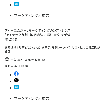
llmo (1161)
マーケティング／広告
ディーエムジー、マーケティングカンファレンス
「アドテック九州」基調講演に堀江貴文氏が登
壇と発表
講演はパネルディスカッションを予定、モデレータ・パネリストと共に堀江氏が
登壇
岩佐 義人（Web担 編集部）
2013年5月8日 8:10
マーケティング／広告