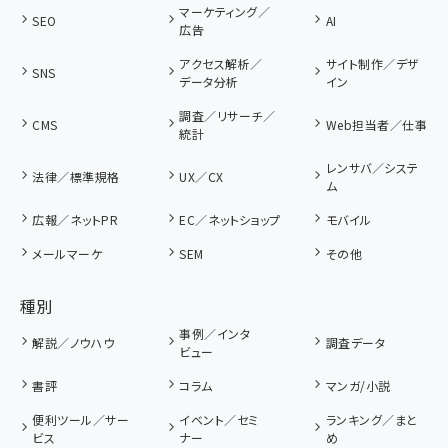
マーケティング／
SEO
AI
広告
アクセス解析／
サイト制作／デザ
SNS
データ分析
イン
調査／リサーチ／
CMS
Web担当者／仕事
統計
レンサバ／システ
法律／標準規格
UX／CX
ム
広報／ネットPR
EC／ネットショップ
モバイル
メールマーケ
SEM
その他
種別
事例／インタ
解説／ノウハウ
調査データ
ビュー
書評
コラム
マンガ/小説
便利ツール／サー
イベント／セミ
ランキング／まと
ビス
ナー
め