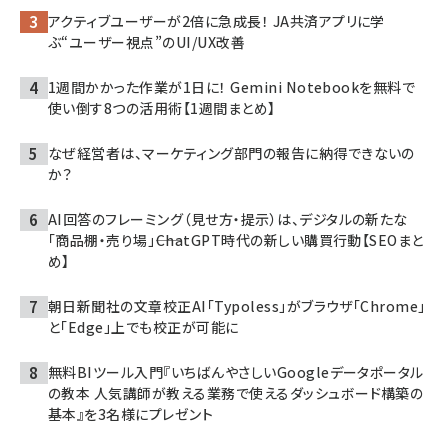
アクティブユーザーが2倍に急成長！ JA共済アプリに学
ぶ“ユーザー視点”のUI/UX改善
1週間かかった作業が1日に！ Gemini Notebookを無料で
使い倒す8つの活用術【1週間まとめ】
なぜ経営者は、マーケティング部門の報告に納得できないの
か？
AI回答のフレーミング（見せ方・提示）は、デジタルの新たな
「商品棚・売り場」――ChatGPT時代の新しい購買行動【SEOまと
め】
朝日新聞社の文章校正AI「Typoless」がブラウザ「Chrome」
と「Edge」上でも校正が可能に
無料BIツール入門『いちばんやさしいGoogleデータポータル
の教本 人気講師が教える業務で使えるダッシュボード構築の
基本』を3名様にプレゼント