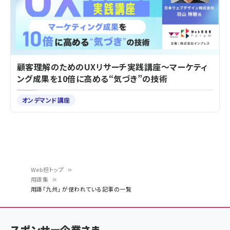
顧客理解のためのUXリサーチ実践講座～マーケティ
ング成果を10倍に高める“気づき”の技術
オンデマンド講座
Web担トップ
用語集
パ
用語「九州」 が使われている記事の一覧
ン
く
スポンサー企業さま