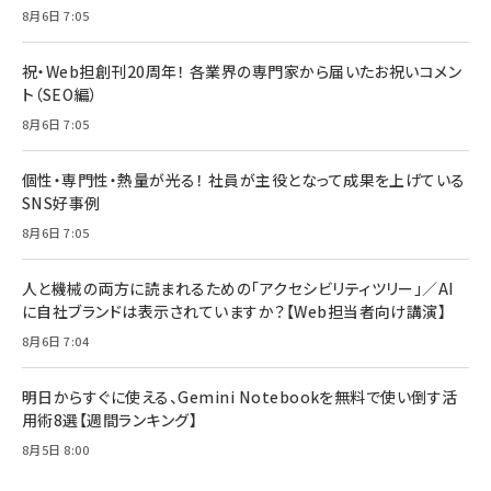
8月6日 7:05
祝・Web担創刊20周年！ 各業界の専門家から届いたお祝いコメン
ト（SEO編）
8月6日 7:05
個性・専門性・熱量が光る！ 社員が主役となって成果を上げている
SNS好事例
8月6日 7:05
人と機械の両方に読まれるための「アクセシビリティツリー」／AI
に自社ブランドは表示されていますか？【Web担当者向け講演】
8月6日 7:04
明日からすぐに使える、Gemini Notebookを無料で使い倒す活
用術8選【週間ランキング】
8月5日 8:00