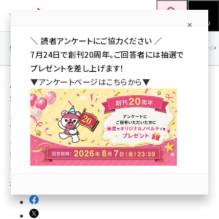
メ
Web担当者Forum
イ
検索
MENU
ン
＼ 読者アンケートにご協力ください ／
コ
SEO
マーケティング／広告
AI
SNS
アクセス解析／データ分析
7月24日で創刊20周年。ご回答者には抽選で
ン
プレゼントを差し上げます！
テ
用語「九州」 が使われている記事の一覧
▼アンケートページはこちらから▼
ン
全 4 記事中 1 ～ 4 を表示中
ツ
seo (3523)
に
ディーエムジー、「アドテック九州」基調講演に
アマゾンジャパン代表取締役が登壇と発表
ai (2804)
移
動
アマゾンジャパン代表取締役ジャスパー・チャン氏は6月6日の基調講演に登
youtube (2429)
壇
note (2312)
岩佐 義人（Web担 編集部）
セミナー (2303)
2013年4月19日 0:14
z世代 (1622)
meo (1275)