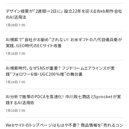
デザイン提案が「2週間→2日に」 設立22年を迎えるWeb制作会社
のAI活用法
7月28日 7:05
AI検索で“自社がお勧め”されない！ お米ギフトの八代目儀兵衛が
実践、GEO時代のECサイト改善
7月16日 7:05
AI検索時代、なぜSNSが重要？ フジドリームエアラインズが実
践“フォロワー6倍・UGC200％増”の舞台裏
7月14日 7:05
AI分析で施策のPDCAを高速化！ 中川政七商店とSprocketが実
践するAI活用術
7月10日 7:05
Webサイトのトップページはもはや不要？ 商品情報を「売れるコン