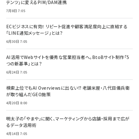
テンツ」に変えるPIM/DAM連携
7月8日 7:05
ECビジネスに有効！ リピート促進や顧客満足度向上に直結する
「LINE通知メッセージ」とは？
6月30日 7:05
AI活用でWebサイトを優秀な営業担当者へ。BtoBサイト制作「5
つの新基準」とは？
6月24日 7:05
検索上位でもAI Overviewsに出ない!? 老舗米屋・八代目儀兵衛
が取り組んだGEO施策
4月20日 8:00
明太子の「やまや」に聞く、マーケティングから店舗・採用まで広が
るデータ活用術
4月14日 7:05