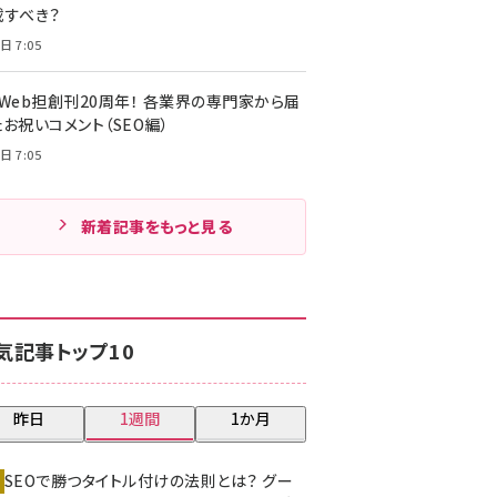
載すべき？
日 7:05
・Web担創刊20周年！ 各業界の専門家から届
お祝いコメント（SEO編）
日 7:05
新着記事をもっと見る
気記事トップ10
昨日
1週間
1か月
SEOで勝つタイトル付けの法則とは？ グー