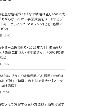
z世代 (1629)
果を生む組織づくり『なぜ戦略は正しいのに成
meo (1281)
があがらないのか？ 事業成長をリードするデ
llmo (1167)
タルマーケティング・マネジメント』を3名様に
レゼント
日 10:00
ットミーム振り返り・2026年7月】「映画ちい
」「佐藤二朗さん・橋本愛さん」「POPOPO終
」など
日 7:05
UBARUのブランド想起戦略／AI活用のカギは
量」より「質」／動画広告をAIで最大化【マーケ
ー向け講演】
日 7:04
格を伏せて集客する良い方法は？ 価格は必ず