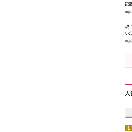
記
8月6
祝
いた
8月6
人