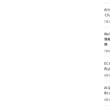
A
とS
7月1
W
情報
携
7月8
E
向
6月3
A
Bt
6月2