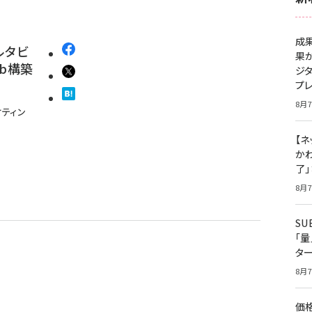
成
ルタビ
果
b構築
ジ
プ
8月7
ティン
【ネ
かわ
了
8月7
S
「
タ
8月7
価