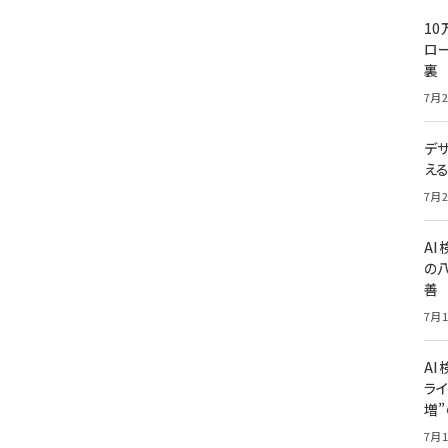
10
ロー
裏
7月2
デ
え
7月2
A
の
善
7月1
AI
ライ
増
7月1