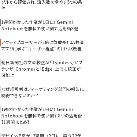
グルから評価され、流入数を増やす5つの条
件
1週間かかった作業が1日に！ Gemini
Notebookを無料で使い倒す活用術8選
アクティブユーザーが2倍に急成長！ JA共済
アプリに学ぶ“ユーザー視点”のUI/UX改善
朝日新聞社の文章校正AI「Typoless」がブ
ラウザ「Chrome」と「Edge」上でも校正が
可能に
なぜ経営者は、マーケティング部門の報告に
納得できないのか？
1週間かかった作業が1日に！ Gemini
Notebookを無料で使い倒す8つの活用術
【1週間まとめ】
デザイン提案が「2週間→2日に」 設立22年