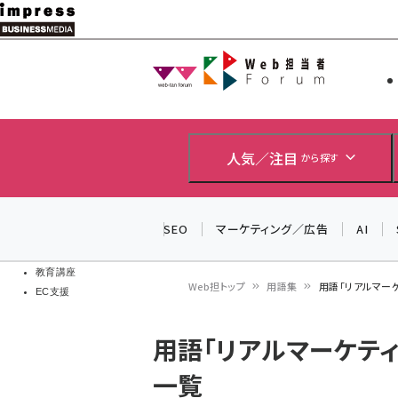
メ
イ
Web担当者
Web担当者
ン
EC担当者
コ
製品導入
ン
企業IT
ソフト開発
テ
人気／注目
から探す
IoT・AI
ン
DCクラウド
研究・調査
ツ
SEO
マーケティング／広告
AI
エネルギー
に
ドローン
移
教育講座
Web担トップ
用語集
用語「リアルマー
EC支援
動
パ
用語「リアルマーケテ
ン
一覧
く