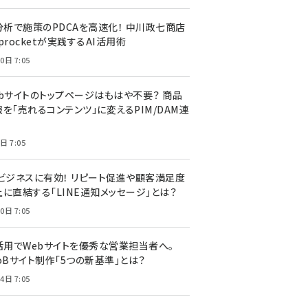
I分析で施策のPDCAを高速化！ 中川政七商店
procketが実践するAI活用術
0日 7:05
ebサイトのトップページはもはや不要？ 商品
を「売れるコンテンツ」に変えるPIM/DAM連
日 7:05
Cビジネスに有効！ リピート促進や顧客満足度
上に直結する「LINE通知メッセージ」とは？
0日 7:05
I活用でWebサイトを優秀な営業担当者へ。
oBサイト制作「5つの新基準」とは？
4日 7:05