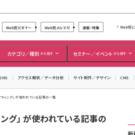
Forum
Web担
Web担ビギナー
Web担メルマガ
連載・特集
カテゴリ／種別
セミナー／イベント
から探す
から探す
SNS
アクセス解析／データ分析
サイト制作／デザイン
CMS
ケティング」 が使われている記事の一覧
ィング」 が使われている記事の
新