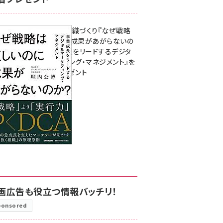
成果を生む組織づくり『なぜ戦略
は正しいのに成果があがらないの
か？ 事業成長をリードするデジタ
ルマーケティング・マネジメント』を
3名様にプレゼント
8月7日 10:00
画広告も役立つ情報バッチリ！
ponsored