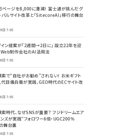
万ページを8,000に激減！ 富士通が挑んだグ
バルサイト改革と「SitecoreAI」移行の舞台
9日 7:05
ザイン提案が「2週間→2日に」 設立22年を迎
るWeb制作会社のAI活用法
8日 7:05
I検索で“自社がお勧め”されない！ お米ギフト
八代目儀兵衛が実践、GEO時代のECサイト改
6日 7:05
検索時代、なぜSNSが重要？ フジドリームエア
ンズが実践“フォロワー6倍・UGC200％
”の舞台裏
4日 7:05