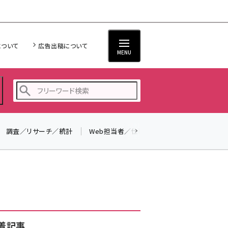
について
広告出稿について
MENU
調査／リサーチ／統計
Web担当者／仕事
法律／標準規格
seo (3538)
ai (2820)
youtube (2444)
note (2322)
セミナー (2315)
着記事