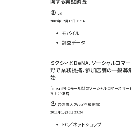
関する実態調査
ud
2009年12月17日 11:16
モバイル
調査データ
ミクシィとDeNA、ソーシャルコマ
野で業務提携、参加店舗の一般募
始
「mixi」内にモール型のソーシャルコマースサー
ち上げ運営
岩佐 義人（Web担 編集部）
2012年1月26日 23:24
EC／ネットショップ