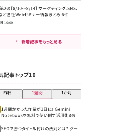
第2週【8/10～8/14】 マーケティング、SNS、
Cなど各社Webセミナー情報まとめ 6件
日 10:00
新着記事をもっと見る
気記事トップ10
昨日
1週間
1か月
1週間かかった作業が1日に！ Gemini
Notebookを無料で使い倒す活用術8選
SEOで勝つタイトル付けの法則とは？ グー