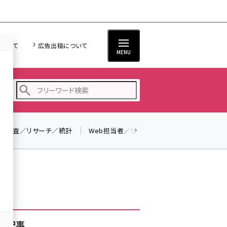
について
広告出稿について
MENU
調査／リサーチ／統計
Web担当者／仕事
法律／標準規格
seo (3516)
ai (2799)
youtube (2420)
note (2308)
セミナー (2296)
着記事