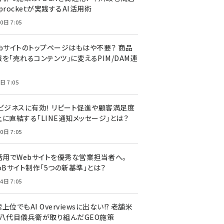
procketが実践するAI活用術
0日 7:05
ebサイトのトップページはもはや不要？ 商品
を「売れるコンテンツ」に変えるPIM/DAM連
日 7:05
Cビジネスに有効！ リピート促進や顧客満足度
上に直結する「LINE通知メッセージ」とは？
0日 7:05
I活用でWebサイトを優秀な営業担当者へ。
oBサイト制作「5つの新基準」とは？
4日 7:05
上位でもAI Overviewsに出ない!? 老舗米
・八代目儀兵衛が取り組んだGEO施策