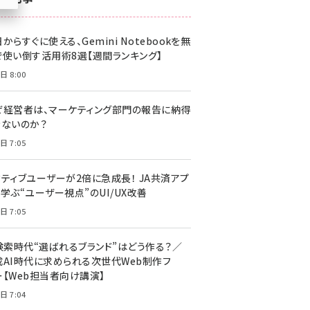
z世代 (1617)
からすぐに使える、Gemini Notebookを無
meo (1274)
で使い倒す活用術8選【週間ランキング】
llmo (1155)
日 8:00
ぜ経営者は、マーケティング部門の報告に納得
きないのか？
日 7:05
クティブユーザーが2倍に急成長！ JA共済アプ
学ぶ“ユーザー視点”のUI/UX改善
日 7:05
I検索時代“選ばれるブランド”はどう作る？／
成AI時代に求められる次世代Web制作フ
ー【Web担当者向け講演】
日 7:04