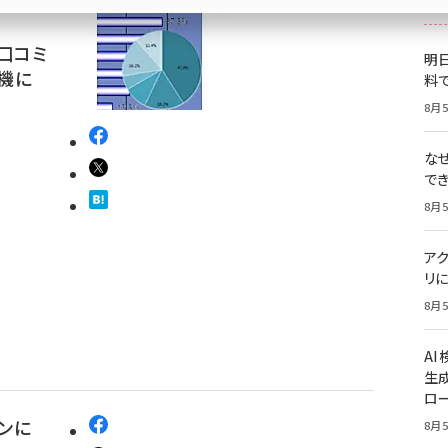
口コミ
明日
ム機に
料
8月5
な
で
8月5
ア
リに
8月5
A
生
ロ
ンに
8月5