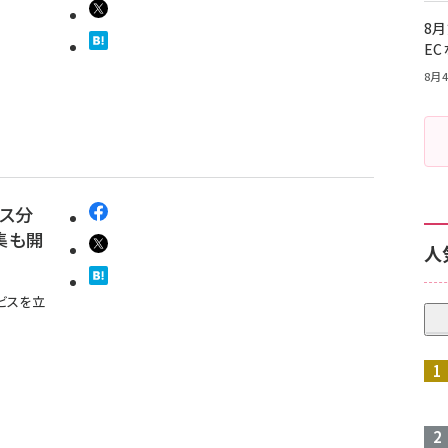
8月
E
8月4
ース分
集も開
人
ビスを立