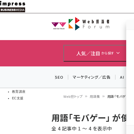
メ
イ
Web担当者
Web担当者
ン
EC担当者
コ
製品導入
ン
企業IT
ソフト開発
テ
人気／注目
から探す
IoT・AI
ン
DCクラウド
研究・調査
ツ
SEO
マーケティング／広告
AI
エネルギー
に
ドローン
移
教育講座
Web担トップ
用語集
用語「モバゲー」
EC支援
動
パ
用語「モバゲー」 が
ン
全 4 記事中 1 ～ 4 を表示中
く