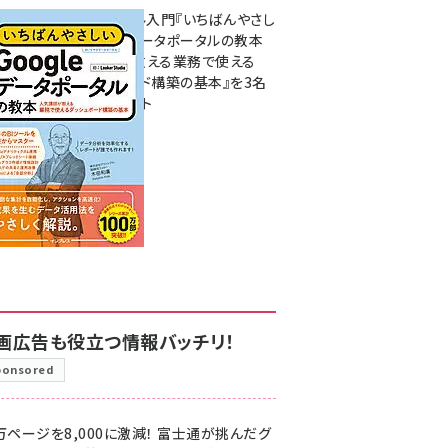
無料BIツール入門『いちばんやさし
いGoogleデータポータルの教本
人気講師が教える業務で使える
ダッシュボード構築の基本』を3名
様にプレゼント
7月31日 10:00
画広告も役立つ情報バッチリ！
ponsored
万ページを8,000に激減！ 富士通が挑んだグ