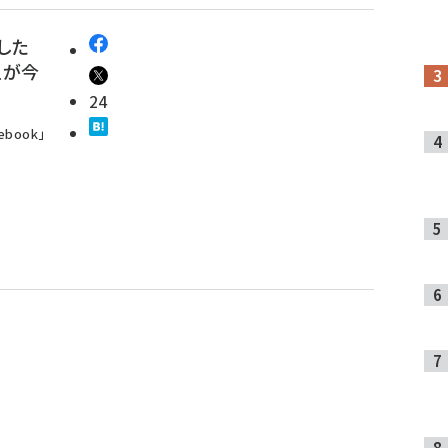
した
上が今
24
book」