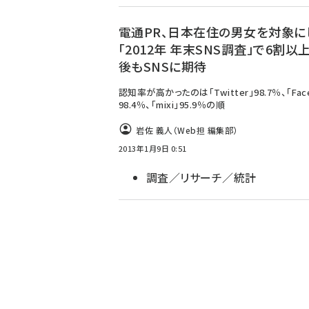
電通PR、日本在住の男女を対象に
「2012年 年末SNS調査」で6割以
後もSNSに期待
認知率が高かったのは「Twitter」98.7％、「Face
98.4％、「mixi」95.9％の順
岩佐 義人（Web担 編集部）
2013年1月9日 0:51
調査／リサーチ／統計