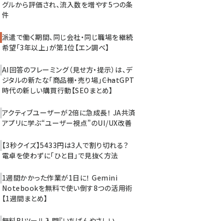
グルから評価され、流入数を増やす5つの条
件
派遣で働く期間、同じ会社・同じ職場を継続
希望「3年以上」が第1位【エン調べ】
AI回答のフレーミング（見せ方・提示）は、デ
ジタルの新たな「商品棚・売り場」――ChatGPT
時代の新しい購買行動【SEOまとめ】
アクティブユーザーが2倍に急成長！ JA共済
アプリに学ぶ“ユーザー視点”のUI/UX改善
【3秒クイズ】5433円は3人で割り切れる？
電卓を使わずに「ひと目」で見抜く方法
1週間かかった作業が1日に！ Gemini
Notebookを無料で使い倒す8つの活用術
【1週間まとめ】
無料BIツール入門『いちばんやさしい