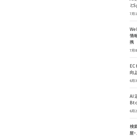
とS
7月1
W
情報
携
7月8
E
向
6月3
A
Bt
6月2
検索
屋