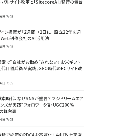
バルサイト改革と「SitecoreAI」移行の舞台
9日 7:05
ザイン提案が「2週間→2日に」 設立22年を迎
るWeb制作会社のAI活用法
8日 7:05
I検索で“自社がお勧め”されない！ お米ギフト
八代目儀兵衛が実践、GEO時代のECサイト改
6日 7:05
検索時代、なぜSNSが重要？ フジドリームエア
ンズが実践“フォロワー6倍・UGC200％
”の舞台裏
4日 7:05
I分析で施策のPDCAを高速化！ 中川政七商店