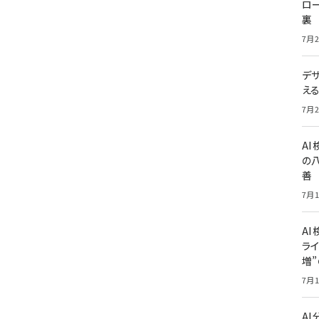
ロー
裏
7月2
デ
え
7月2
A
の
善
7月1
AI
ライ
増
7月1
A