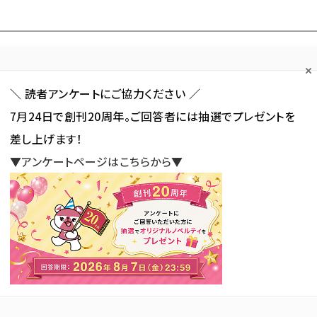
Forum
Web担
Web担ビギナー
Web担メルマガ
連載・特集
＼ 読者アンケートにご協力ください ／
7月24日で創刊20周年。ご回答者には抽選でプレゼントを
カテゴリ／種別
セミナー／イベント
から探す
から探す
差し上げます！
▼アンケートページはこちらから▼
SNS
アクセス解析／データ分析
サイト制作／デザイン
CMS
 が使われている記事の一覧
使われている記事の一覧
新