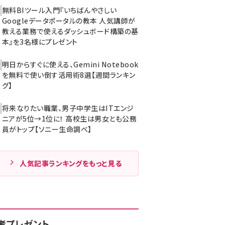
無料BIツール入門『いちばんやさしい
Googleデータポータルの教本 人気講師が
教える業務で使えるダッシュボード構築の基
本』を3名様にプレゼント
明日からすぐに使える、Gemini Notebook
を無料で使い倒す活用術8選【週間ランキン
グ】
将来なりたい職業、男子中学生はITエンジ
ニアが5位→1位に！ 高校生は男女とも公務
員がトップ【ソニー生命調べ】
人気記事ランキングをもっと見る
者プレゼント