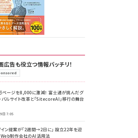
画広告も役立つ情報バッチリ！
ponsored
万ページを8,000に激減！ 富士通が挑んだグ
バルサイト改革と「SitecoreAI」移行の舞台
9日 7:05
ザイン提案が「2週間→2日に」 設立22年を迎
るWeb制作会社のAI活用法