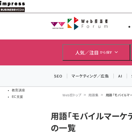
メ
イ
Web担当者
Web担当者
ン
EC担当者
コ
製品導入
ン
企業IT
ソフト開発
テ
人気／注目
から探す
IoT・AI
ン
DCクラウド
研究・調査
ツ
SEO
マーケティング／広告
AI
エネルギー
に
ドローン
移
教育講座
Web担トップ
用語集
用語「モバイルマ
EC支援
動
パ
用語「モバイルマーケ
ン
の一覧
く