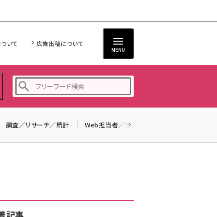
について
広告出稿について
MENU
調査／リサーチ／統計
Web担当者／仕事
法律／標準規格
seo (3526)
ai (2807)
youtube (2434)
note (2312)
セミナー (2307)
着記事