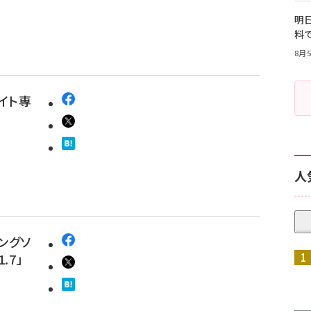
明日
料
8月5
イト専
人
ングソ
.7」