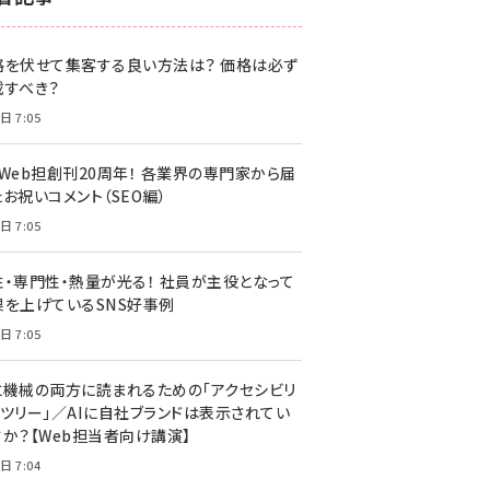
z世代 (1622)
格を伏せて集客する良い方法は？ 価格は必ず
meo (1275)
載すべき？
llmo (1163)
日 7:05
・Web担創刊20周年！ 各業界の専門家から届
お祝いコメント（SEO編）
日 7:05
性・専門性・熱量が光る！ 社員が主役となって
果を上げているSNS好事例
日 7:05
と機械の両方に読まれるための「アクセシビリ
ィツリー」／AIに自社ブランドは表示されてい
すか？【Web担当者向け講演】
日 7:04