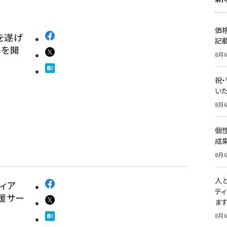
価
を遂げ
記
」を開
8月6
祝
いた
8月6
個
成
8月6
人
ィア
テ
援サー
ま
8月6