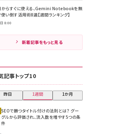
からすぐに使える、Gemini Notebookを無
で使い倒す活用術8選【週間ランキング】
日 8:00
新着記事をもっと見る
気記事トップ10
昨日
1週間
1か月
SEOで勝つタイトル付けの法則とは？ グー
グルから評価され、流入数を増やす5つの条
件