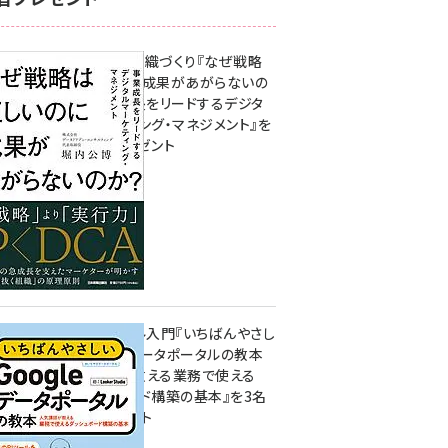
成果を生む組織づくり『なぜ戦略
は正しいのに成果があがらないの
か？ 事業成長をリードするデジタ
ルマーケティング・マネジメント』を
3名様にプレゼント
8月7日 10:00
無料BIツール入門『いちばんやさし
いGoogleデータポータルの教本
人気講師が教える業務で使える
ダッシュボード構築の基本』を3名
様にプレゼント
7月31日 10:00