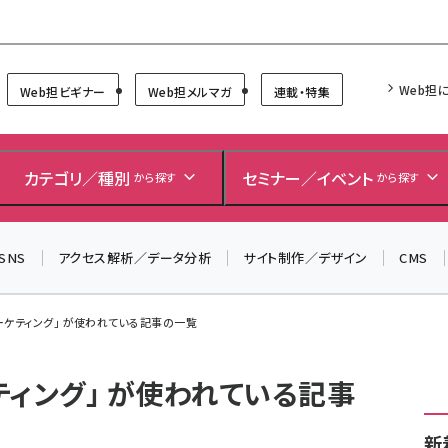
Forum
Web担
Web担ビギナー
Web担メルマガ
連載・特集
＼ 8月27日開催、申し込み受付中！ ／
生成AIをマーケティング等に活用するための考え方を学べ
カテゴリ／種別
セミナー／イベント
から探す
から探す
るセミナーイベント「生成AI × マーケティング フォーラム
2026」開催！
SNS
アクセス解析／データ分析
サイト制作／デザイン
CMS
▼申し込みはこちらから▼
ーケティング」 が使われている記事の一覧
ティング」 が使われている記事
新