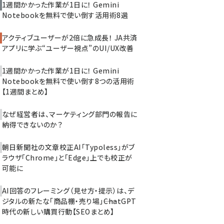
1週間かかった作業が1日に！ Gemini
Notebookを無料で使い倒す活用術8選
アクティブユーザーが2倍に急成長！ JA共済
アプリに学ぶ“ユーザー視点”のUI/UX改善
1週間かかった作業が1日に！ Gemini
Notebookを無料で使い倒す8つの活用術
【1週間まとめ】
なぜ経営者は、マーケティング部門の報告に
納得できないのか？
朝日新聞社の文章校正AI「Typoless」がブ
ラウザ「Chrome」と「Edge」上でも校正が
可能に
AI回答のフレーミング（見せ方・提示）は、デ
ジタルの新たな「商品棚・売り場」――ChatGPT
時代の新しい購買行動【SEOまとめ】