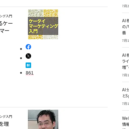
7月2
ィング入門
A
るケー
の
帯マー
善
7月1
AI
ライ
増
861
7月1
A
とS
7月1
ィング入門
W
を理
情報