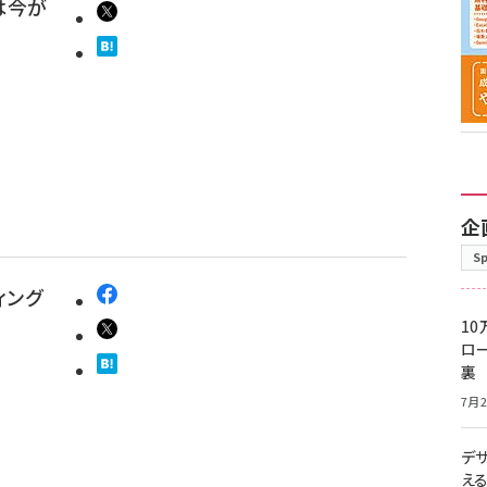
は今が
企
S
ィング
10
ロー
裏
7月2
デ
え