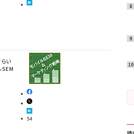
さらい
SEM
54
読