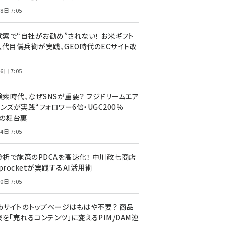
8日 7:05
I検索で“自社がお勧め”されない！ お米ギフト
八代目儀兵衛が実践、GEO時代のECサイト改
6日 7:05
検索時代、なぜSNSが重要？ フジドリームエア
ンズが実践“フォロワー6倍・UGC200％
”の舞台裏
4日 7:05
I分析で施策のPDCAを高速化！ 中川政七商店
procketが実践するAI活用術
0日 7:05
ebサイトのトップページはもはや不要？ 商品
を「売れるコンテンツ」に変えるPIM/DAM連