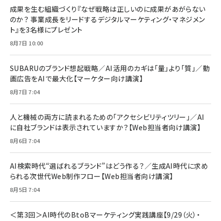
成果を生む組織づくり『なぜ戦略は正しいのに成果があがらない
のか？ 事業成長をリードするデジタルマーケティング・マネジメン
ト』を3名様にプレゼント
8月7日 10:00
SUBARUのブランド想起戦略／AI活用のカギは「量」より「質」／動
画広告をAIで最大化【マーケター向け講演】
8月7日 7:04
人と機械の両方に読まれるための「アクセシビリティツリー」／AI
に自社ブランドは表示されていますか？【Web担当者向け講演】
8月6日 7:04
AI検索時代“選ばれるブランド”はどう作る？／生成AI時代に求め
られる次世代Web制作フロー【Web担当者向け講演】
8月5日 7:04
＜第3回＞AI時代のBtoBマーケティング実践講座【9/29（火）・