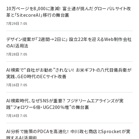
10万ページを8,000に激減！ 富士通が挑んだグローバルサイト改
革と「SitecoreAI」移行の舞台裏
7月29日 7:05
デザイン提案が「2週間→2日に」 設立22年を迎えるWeb制作会社
のAI活用法
7月28日 7:05
AI検索で“自社がお勧め”されない！ お米ギフトの八代目儀兵衛が
実践、GEO時代のECサイト改善
7月16日 7:05
AI検索時代、なぜSNSが重要？ フジドリームエアラインズが実
践“フォロワー6倍・UGC200％増”の舞台裏
7月14日 7:05
AI分析で施策のPDCAを高速化！ 中川政七商店とSprocketが実
践するAI活用術