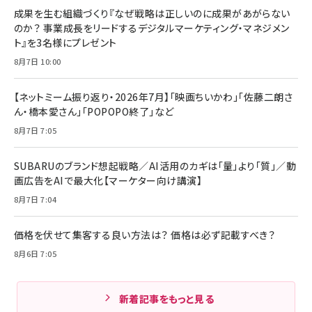
成果を生む組織づくり『なぜ戦略は正しいのに成果があがらない
のか？ 事業成長をリードするデジタルマーケティング・マネジメン
ト』を3名様にプレゼント
8月7日 10:00
【ネットミーム振り返り・2026年7月】「映画ちいかわ」「佐藤二朗さ
ん・橋本愛さん」「POPOPO終了」など
8月7日 7:05
SUBARUのブランド想起戦略／AI活用のカギは「量」より「質」／動
画広告をAIで最大化【マーケター向け講演】
8月7日 7:04
価格を伏せて集客する良い方法は？ 価格は必ず記載すべき？
8月6日 7:05
新着記事をもっと見る