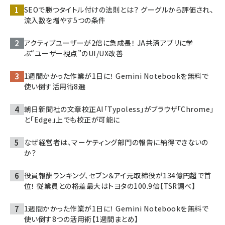
SEOで勝つタイトル付けの法則とは？ グーグルから評価され、
流入数を増やす5つの条件
アクティブユーザーが2倍に急成長！ JA共済アプリに学
ぶ“ユーザー視点”のUI/UX改善
1週間かかった作業が1日に！ Gemini Notebookを無料で
使い倒す活用術8選
朝日新聞社の文章校正AI「Typoless」がブラウザ「Chrome」
と「Edge」上でも校正が可能に
なぜ経営者は、マーケティング部門の報告に納得できないの
か？
役員報酬ランキング、セブン＆アイ元取締役が134億円超で首
位！ 従業員との格差最大はトヨタの100.9倍【TSR調べ】
1週間かかった作業が1日に！ Gemini Notebookを無料で
使い倒す8つの活用術【1週間まとめ】