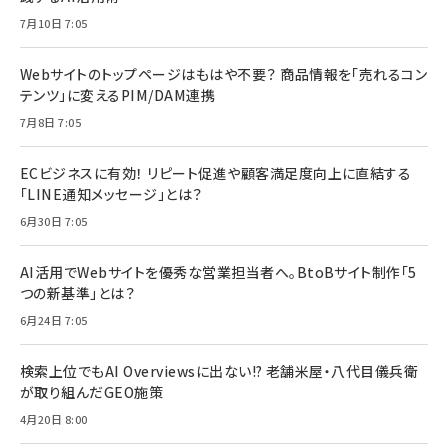
7月10日 7:05
Webサイトのトップページはもはや不要？ 商品情報を「売れるコン
テンツ」に変えるPIM/DAM連携
7月8日 7:05
ECビジネスに有効！ リピート促進や顧客満足度向上に直結する
「LINE通知メッセージ」とは？
6月30日 7:05
AI活用でWebサイトを優秀な営業担当者へ。BtoBサイト制作「5
つの新基準」とは？
6月24日 7:05
検索上位でもAI Overviewsに出ない!? 老舗米屋・八代目儀兵衛
が取り組んだGEO施策
4月20日 8:00