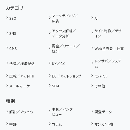
カテゴリ
マーケティング／
SEO
AI
広告
アクセス解析／
サイト制作／デザ
SNS
データ分析
イン
調査／リサーチ／
CMS
Web担当者／仕事
統計
レンサバ／システ
法律／標準規格
UX／CX
ム
広報／ネットPR
EC／ネットショップ
モバイル
メールマーケ
SEM
その他
種別
事例／インタ
解説／ノウハウ
調査データ
ビュー
書評
コラム
マンガ/小説