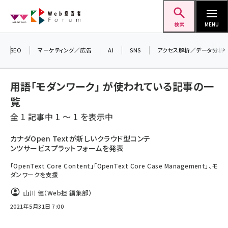
メ
Web担当者Forum
イ
検索
MENU
ン
コ
SEO
マーケティング／広告
AI
SNS
アクセス解析／データ分析
＼ 8月27日開催、申し込み受付中！ ／
ン
生成AIをマーケティング等に活用するための
考え方を学べるセミナーイベント「生成AI ×
テ
用語「モダンワーク」 が使われている記事の一
マーケティング フォーラム 2026」開催！
ン
覧
▼申し込みはこちらから▼
ツ
seo (3546)
全 1 記事中 1 ～ 1 を表示中
に
ai (2830)
移
カナダOpen Textが新しいクラウド型コンテ
ンツサービスプラットフォームを発表
動
youtube (2455)
「OpenText Core Content」「OpenText Core Case Management」、モ
note (2330)
ダンワークを支援
セミナー (2328)
山川 健（Web担 編集部）
2021年5月31日 7:00
z世代 (1635)
meo (1288)