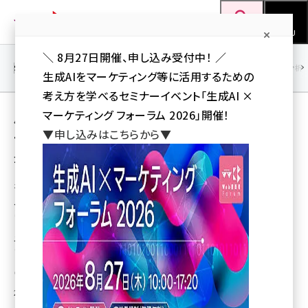
メ
Web担当者Forum
イ
検索
MENU
ン
＼ 8月27日開催、申し込み受付中！ ／
コ
SEO
マーケティング／広告
AI
SNS
アクセス解析／データ分析
生成AIをマーケティング等に活用するための
ン
考え方を学べるセミナーイベント「生成AI ×
テ
用語「メガネスーパー」 が使われている記事の
マーケティング フォーラム 2026」開催！
ン
▼申し込みはこちらから▼
一覧
ツ
seo (3532)
全 3 記事中 1 ～ 3 を表示中
に
ai (2814)
移
ネットショップ担当者フォーラム 特選記事
動
メガネスーパーが「EC関与売上」をKPIに設定
youtube (2441)
し、決算短信で公開した理由
note (2317)
メガネスーパーの川添氏は「IRで発表しなくても、EC関与売上をKPIとして取
り入れる企業が増えてくるだろう」と言う
セミナー (2310)
瀧川 正実（ネットショップ担当者フォーラム）
z世代 (1623)
2017年10月3日 7:00
meo (1277)