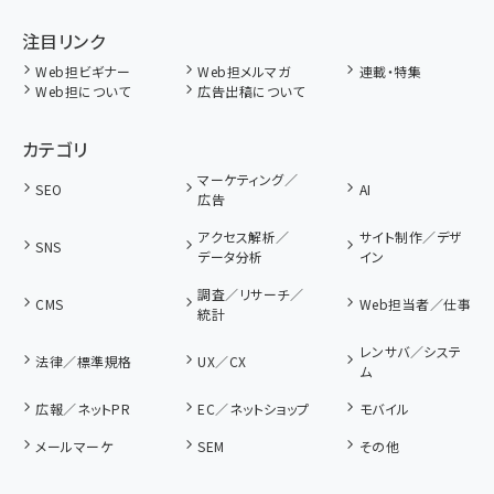
注目リンク
Web担ビギナー
Web担メルマガ
連載・特集
Web担について
広告出稿について
カテゴリ
マーケティング／
SEO
AI
広告
アクセス解析／
サイト制作／デザ
SNS
データ分析
イン
調査／リサーチ／
CMS
Web担当者／仕事
統計
レンサバ／システ
法律／標準規格
UX／CX
ム
広報／ネットPR
EC／ネットショップ
モバイル
メールマーケ
SEM
その他