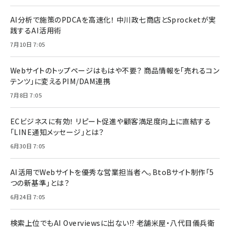
AI分析で施策のPDCAを高速化！ 中川政七商店とSprocketが実
践するAI活用術
7月10日 7:05
Webサイトのトップページはもはや不要？ 商品情報を「売れるコン
テンツ」に変えるPIM/DAM連携
7月8日 7:05
ECビジネスに有効！ リピート促進や顧客満足度向上に直結する
「LINE通知メッセージ」とは？
6月30日 7:05
AI活用でWebサイトを優秀な営業担当者へ。BtoBサイト制作「5
つの新基準」とは？
6月24日 7:05
検索上位でもAI Overviewsに出ない!? 老舗米屋・八代目儀兵衛