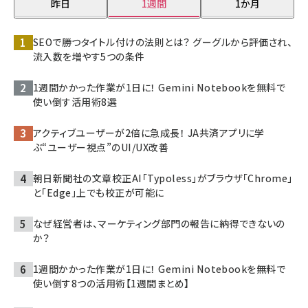
昨日
1週間
1か月
SEOで勝つタイトル付けの法則とは？ グーグルから評価され、
流入数を増やす5つの条件
1週間かかった作業が1日に！ Gemini Notebookを無料で
使い倒す活用術8選
アクティブユーザーが2倍に急成長！ JA共済アプリに学
ぶ“ユーザー視点”のUI/UX改善
朝日新聞社の文章校正AI「Typoless」がブラウザ「Chrome」
と「Edge」上でも校正が可能に
なぜ経営者は、マーケティング部門の報告に納得できないの
か？
1週間かかった作業が1日に！ Gemini Notebookを無料で
使い倒す8つの活用術【1週間まとめ】