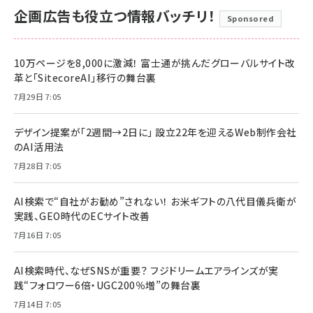
企画広告も役立つ情報バッチリ！
Sponsored
10万ページを8,000に激減！ 富士通が挑んだグローバルサイト改
革と「SitecoreAI」移行の舞台裏
7月29日 7:05
デザイン提案が「2週間→2日に」 設立22年を迎えるWeb制作会社
のAI活用法
7月28日 7:05
AI検索で“自社がお勧め”されない！ お米ギフトの八代目儀兵衛が
実践、GEO時代のECサイト改善
7月16日 7:05
AI検索時代、なぜSNSが重要？ フジドリームエアラインズが実
践“フォロワー6倍・UGC200％増”の舞台裏
7月14日 7:05