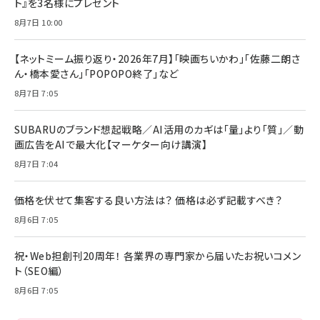
ト』を3名様にプレゼント
8月7日 10:00
【ネットミーム振り返り・2026年7月】「映画ちいかわ」「佐藤二朗さ
ん・橋本愛さん」「POPOPO終了」など
8月7日 7:05
SUBARUのブランド想起戦略／AI活用のカギは「量」より「質」／動
画広告をAIで最大化【マーケター向け講演】
8月7日 7:04
価格を伏せて集客する良い方法は？ 価格は必ず記載すべき？
8月6日 7:05
祝・Web担創刊20周年！ 各業界の専門家から届いたお祝いコメン
ト（SEO編）
8月6日 7:05