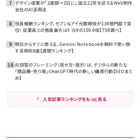
デザイン提案が「2週間→2日に」 設立22年を迎えるWeb制作
会社のAI活用法
役員報酬ランキング、セブン＆アイ元取締役が134億円超で首
位！ 従業員との格差最大はトヨタの100.9倍【TSR調べ】
明日からすぐに使える、Gemini Notebookを無料で使い倒
す活用術8選【週間ランキング】
AI回答のフレーミング（見せ方・提示）は、デジタルの新たな
「商品棚・売り場」――ChatGPT時代の新しい購買行動【SEOまと
め】
人気記事ランキングをもっと見る