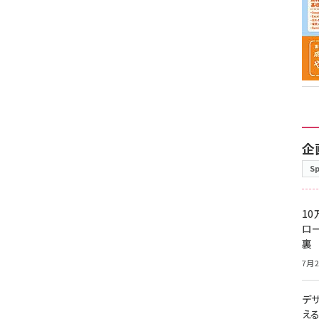
企
S
10
ロー
裏
7月2
デ
え