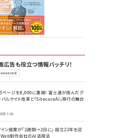
画広告も役立つ情報バッチリ！
ponsored
万ページを8,000に激減！ 富士通が挑んだグ
バルサイト改革と「SitecoreAI」移行の舞台
9日 7:05
ザイン提案が「2週間→2日に」 設立22年を迎
るWeb制作会社のAI活用法