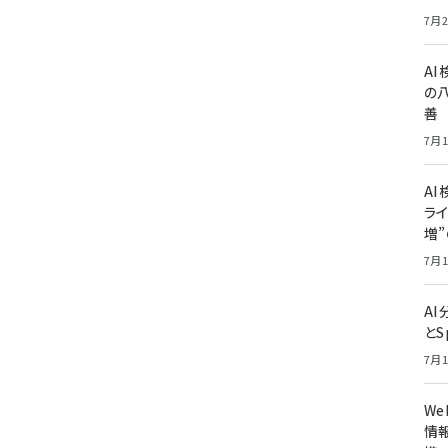
7月2
A
の
善
7月1
AI
ライ
増
7月1
A
とS
7月1
W
情報