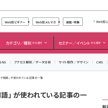
Forum
Web担
Web担ビギナー
Web担メルマガ
連載・特集
カテゴリ／種別
セミナー／イベント
から探す
から探す
SNS
アクセス解析／データ分析
サイト制作／デザイン
CMS
ング用語」 が使われている記事の一覧
用語」 が使われている記事の一
新