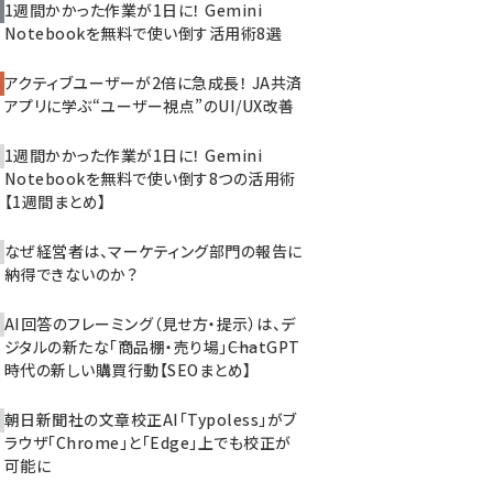
1週間かかった作業が1日に！ Gemini
Notebookを無料で使い倒す活用術8選
アクティブユーザーが2倍に急成長！ JA共済
アプリに学ぶ“ユーザー視点”のUI/UX改善
1週間かかった作業が1日に！ Gemini
Notebookを無料で使い倒す8つの活用術
【1週間まとめ】
なぜ経営者は、マーケティング部門の報告に
納得できないのか？
AI回答のフレーミング（見せ方・提示）は、デ
ジタルの新たな「商品棚・売り場」――ChatGPT
時代の新しい購買行動【SEOまとめ】
朝日新聞社の文章校正AI「Typoless」がブ
ラウザ「Chrome」と「Edge」上でも校正が
可能に