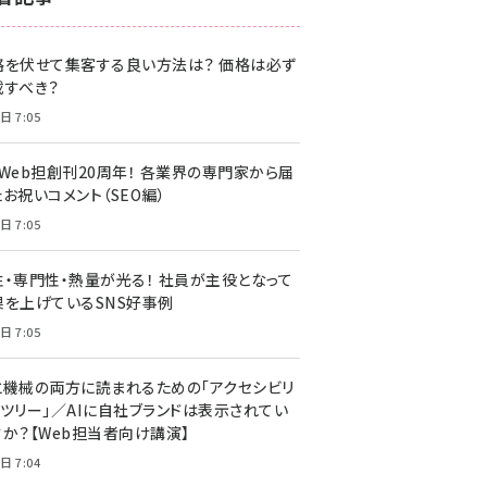
z世代 (1622)
格を伏せて集客する良い方法は？ 価格は必ず
meo (1275)
載すべき？
llmo (1161)
日 7:05
・Web担創刊20周年！ 各業界の専門家から届
お祝いコメント（SEO編）
日 7:05
性・専門性・熱量が光る！ 社員が主役となって
果を上げているSNS好事例
日 7:05
と機械の両方に読まれるための「アクセシビリ
ィツリー」／AIに自社ブランドは表示されてい
すか？【Web担当者向け講演】
日 7:04