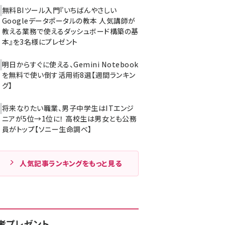
無料BIツール入門『いちばんやさしい
Googleデータポータルの教本 人気講師が
教える業務で使えるダッシュボード構築の基
本』を3名様にプレゼント
明日からすぐに使える、Gemini Notebook
を無料で使い倒す活用術8選【週間ランキン
グ】
将来なりたい職業、男子中学生はITエンジ
ニアが5位→1位に！ 高校生は男女とも公務
員がトップ【ソニー生命調べ】
人気記事ランキングをもっと見る
者プレゼント