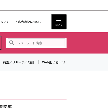
について
広告出稿について
MENU
調査／リサーチ／統計
Web担当者／仕事
法律／標準規格
seo (3523)
ai (2804)
youtube (2429)
note (2312)
セミナー (2303)
着記事