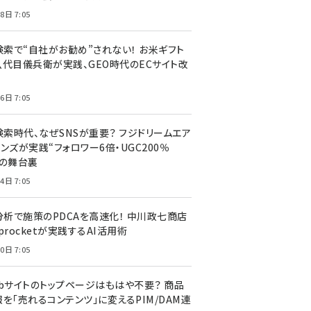
8日 7:05
I検索で“自社がお勧め”されない！ お米ギフト
八代目儀兵衛が実践、GEO時代のECサイト改
6日 7:05
検索時代、なぜSNSが重要？ フジドリームエア
ンズが実践“フォロワー6倍・UGC200％
”の舞台裏
4日 7:05
I分析で施策のPDCAを高速化！ 中川政七商店
procketが実践するAI活用術
0日 7:05
ebサイトのトップページはもはや不要？ 商品
を「売れるコンテンツ」に変えるPIM/DAM連