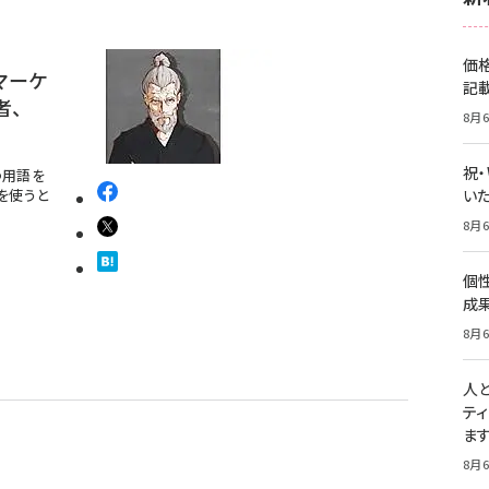
価
マーケ
記
者、
8月6
祝
つ用語を
を使うと
いた
8月6
個
成
8月6
人
テ
ま
8月6