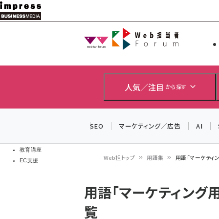
メ
イ
Web担当者
Web担当者
ン
EC担当者
コ
製品導入
ン
企業IT
ソフト開発
テ
人気／注目
から探す
IoT・AI
ン
DCクラウド
研究・調査
ツ
SEO
マーケティング／広告
AI
エネルギー
に
ドローン
移
教育講座
Web担トップ
用語集
用語「マーケティ
EC支援
動
パ
用語「マーケティング
ン
覧
く