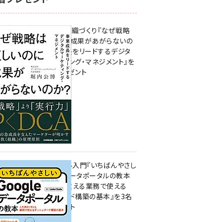
成果を生む組織づくり『なぜ戦略
は正しいのに成果があがらないの
か？ 事業成長をリードするデジタ
ルマーケティング・マネジメント』を
3名様にプレゼント
10:00
無料BIツール入門『いちばんやさし
いGoogleデータポータルの教本
人気講師が教える業務で使える
ダッシュボード構築の基本』を3名
様にプレゼント
7月31日 10:00