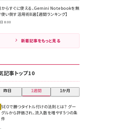
からすぐに使える、Gemini Notebookを無
で使い倒す活用術8選【週間ランキング】
日 8:00
新着記事をもっと見る
気記事トップ10
昨日
1週間
1か月
SEOで勝つタイトル付けの法則とは？ グー
グルから評価され、流入数を増やす5つの条
件