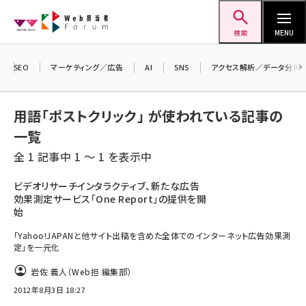
メ
Web担当者Forum
イ
検索
MENU
ン
＼ 読者アンケートにご協力ください ／
コ
SEO
マーケティング／広告
AI
SNS
アクセス解析／データ分析
7月24日で創刊20周年。ご回答者には抽選で
ン
プレゼントを差し上げます！
テ
用語「ポストクリック」 が使われている記事の
▼アンケートページはこちらから▼
ン
一覧
ツ
seo (3516)
全 1 記事中 1 ～ 1 を表示中
に
ai (2799)
移
ビデオリサーチインタラクティブ、新たな広告
効果測定サービス「One Report」の提供を開
動
youtube (2420)
始
note (2308)
「Yahoo!JAPANと他サイト出稿を含めた全体でのインターネット広告効果測
定」を一元化
セミナー (2296)
岩佐 義人（Web担 編集部）
z世代 (1617)
2012年8月3日 18:27
meo (1274)