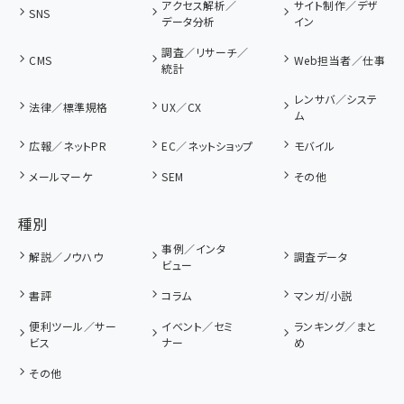
アクセス解析／
サイト制作／デザ
SNS
データ分析
イン
調査／リサーチ／
CMS
Web担当者／仕事
統計
レンサバ／システ
法律／標準規格
UX／CX
ム
広報／ネットPR
EC／ネットショップ
モバイル
メールマーケ
SEM
その他
種別
事例／インタ
解説／ノウハウ
調査データ
ビュー
書評
コラム
マンガ/小説
便利ツール／サー
イベント／セミ
ランキング／まと
ビス
ナー
め
その他