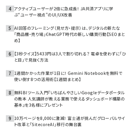
アクティブユーザーが2倍に急成長！ JA共済アプリに学
ぶ“ユーザー視点”のUI/UX改善
AI回答のフレーミング（見せ方・提示）は、デジタルの新たな
「商品棚・売り場」――ChatGPT時代の新しい購買行動【SEOまと
め】
【3秒クイズ】5433円は3人で割り切れる？ 電卓を使わずに「ひ
と目」で見抜く方法
1週間かかった作業が1日に！ Gemini Notebookを無料で
使い倒す8つの活用術【1週間まとめ】
無料BIツール入門『いちばんやさしいGoogleデータポータル
の教本 人気講師が教える業務で使えるダッシュボード構築の
基本』を3名様にプレゼント
10万ページを8,000に激減！ 富士通が挑んだグローバルサイ
ト改革と「SitecoreAI」移行の舞台裏