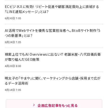
ECビジネスに有効！ リピート促進や顧客満足度向上に直結する
「LINE通知メッセージ」とは？
6月30日 7:05
AI活用でWebサイトを優秀な営業担当者へ。BtoBサイト制作「5
つの新基準」とは？
6月24日 7:05
検索上位でもAI Overviewsに出ない!? 老舗米屋・八代目儀兵衛
が取り組んだGEO施策
4月20日 8:00
明太子の「やまや」に聞く、マーケティングから店舗・採用まで広が
るデータ活用術
4月14日 7:05
企画広告記事をもっと見る