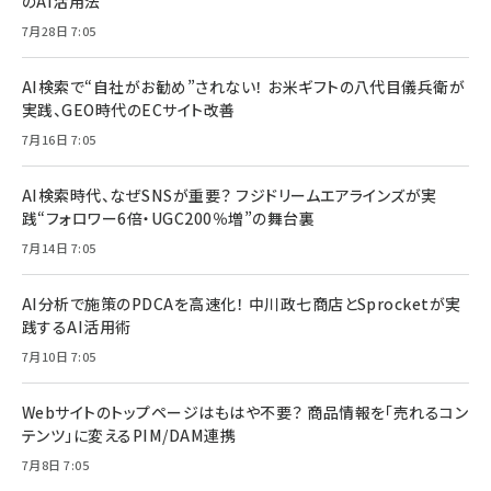
のAI活用法
7月28日 7:05
AI検索で“自社がお勧め”されない！ お米ギフトの八代目儀兵衛が
実践、GEO時代のECサイト改善
7月16日 7:05
AI検索時代、なぜSNSが重要？ フジドリームエアラインズが実
践“フォロワー6倍・UGC200％増”の舞台裏
7月14日 7:05
AI分析で施策のPDCAを高速化！ 中川政七商店とSprocketが実
践するAI活用術
7月10日 7:05
Webサイトのトップページはもはや不要？ 商品情報を「売れるコン
テンツ」に変えるPIM/DAM連携
7月8日 7:05