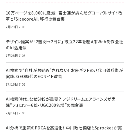
10万ページを8,000に激減！ 富士通が挑んだグローバルサイト改
革と「SitecoreAI」移行の舞台裏
7月29日 7:05
デザイン提案が「2週間→2日に」 設立22年を迎えるWeb制作会社
のAI活用法
7月28日 7:05
AI検索で“自社がお勧め”されない！ お米ギフトの八代目儀兵衛が
実践、GEO時代のECサイト改善
7月16日 7:05
AI検索時代、なぜSNSが重要？ フジドリームエアラインズが実
践“フォロワー6倍・UGC200％増”の舞台裏
7月14日 7:05
AI分析で施策のPDCAを高速化！ 中川政七商店とSprocketが実