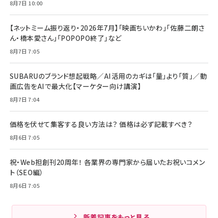
8月7日 10:00
【ネットミーム振り返り・2026年7月】「映画ちいかわ」「佐藤二朗さ
ん・橋本愛さん」「POPOPO終了」など
8月7日 7:05
SUBARUのブランド想起戦略／AI活用のカギは「量」より「質」／動
画広告をAIで最大化【マーケター向け講演】
8月7日 7:04
価格を伏せて集客する良い方法は？ 価格は必ず記載すべき？
8月6日 7:05
祝・Web担創刊20周年！ 各業界の専門家から届いたお祝いコメン
ト（SEO編）
8月6日 7:05
新着記事をもっと見る