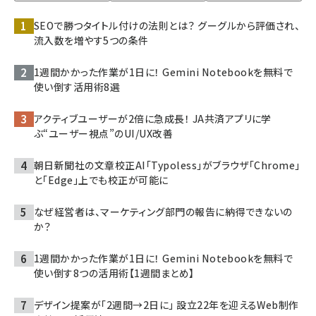
SEOで勝つタイトル付けの法則とは？ グーグルから評価され、
流入数を増やす5つの条件
1週間かかった作業が1日に！ Gemini Notebookを無料で
使い倒す活用術8選
アクティブユーザーが2倍に急成長！ JA共済アプリに学
ぶ“ユーザー視点”のUI/UX改善
朝日新聞社の文章校正AI「Typoless」がブラウザ「Chrome」
と「Edge」上でも校正が可能に
なぜ経営者は、マーケティング部門の報告に納得できないの
か？
1週間かかった作業が1日に！ Gemini Notebookを無料で
使い倒す8つの活用術【1週間まとめ】
デザイン提案が「2週間→2日に」 設立22年を迎えるWeb制作