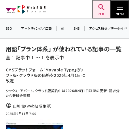
メ
Web担当者Forum
イ
検索
MENU
ン
＼ 8月27日開催、申し込み受付中！ ／
コ
SEO
マーケティング／広告
AI
SNS
アクセス解析／データ分析
生成AIをマーケティング等に活用するための
ン
考え方を学べるセミナーイベント「生成AI ×
テ
マーケティング フォーラム 2026」開催！
用語「プラン体系」 が使われている記事の一覧
ン
▼申し込みはこちらから▼
全 1 記事中 1 ～ 1 を表示中
ツ
seo (3538)
に
CMSプラットフォーム「Movable Type」のソ
フト版・クラウド版の価格を2026年4月1日に
ai (2820)
移
改定
動
youtube (2444)
シックス・アパート、クラウド版契約中は2026年4月1日以降の更新・請求分
から新料金適用
note (2322)
山川 健（Web担 編集部）
セミナー (2315)
2025年9月11日 7:00
z世代 (1629)
meo (1281)