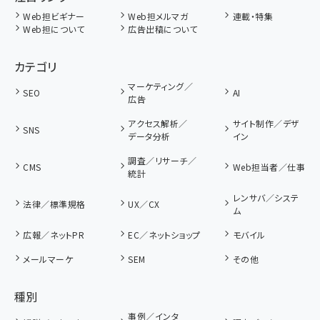
Web担ビギナー
Web担メルマガ
連載・特集
Web担について
広告出稿について
カテゴリ
マーケティング／
SEO
AI
広告
アクセス解析／
サイト制作／デザ
SNS
データ分析
イン
調査／リサーチ／
CMS
Web担当者／仕事
統計
レンサバ／システ
法律／標準規格
UX／CX
ム
広報／ネットPR
EC／ネットショップ
モバイル
メールマーケ
SEM
その他
種別
事例／インタ