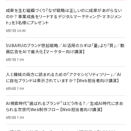
成果を生む組織づくり『なぜ戦略は正しいのに成果があがらない
のか？ 事業成長をリードするデジタルマーケティング・マネジメン
ト』を3名様にプレゼント
8月7日 10:00
SUBARUのブランド想起戦略／AI活用のカギは「量」より「質」／動
画広告をAIで最大化【マーケター向け講演】
8月7日 7:04
人と機械の両方に読まれるための「アクセシビリティツリー」／AI
に自社ブランドは表示されていますか？【Web担当者向け講演】
8月6日 7:04
AI検索時代“選ばれるブランド”はどう作る？／生成AI時代に求め
られる次世代Web制作フロー【Web担当者向け講演】
8月5日 7:04