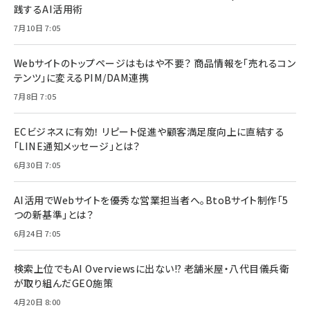
践するAI活用術
7月10日 7:05
Webサイトのトップページはもはや不要？ 商品情報を「売れるコン
テンツ」に変えるPIM/DAM連携
7月8日 7:05
ECビジネスに有効！ リピート促進や顧客満足度向上に直結する
「LINE通知メッセージ」とは？
6月30日 7:05
AI活用でWebサイトを優秀な営業担当者へ。BtoBサイト制作「5
つの新基準」とは？
6月24日 7:05
検索上位でもAI Overviewsに出ない!? 老舗米屋・八代目儀兵衛
が取り組んだGEO施策
4月20日 8:00