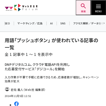
メ
Web担当者Forum
イ
検索
MENU
ン
＼ 8月27日開催、申し込み受付中！ ／
コ
SEO
マーケティング／広告
AI
SNS
アクセス解析／データ分析
生成AIをマーケティング等に活用するための
ン
考え方を学べるセミナーイベント「生成AI ×
テ
マーケティング フォーラム 2026」開催！
用語「プッシュボタン」 が使われている記事の
ン
▼申し込みはこちらから▼
一覧
ツ
seo (3524)
全 1 記事中 1 ～ 1 を表示中
に
ai (2804)
移
DNPデジタルコム、クラウド電話APIを利用し
た応募受付サービス「デジコール」を開始
動
youtube (2431)
入力作業が不要で手軽に応募できるため、応募者数が増加し、キャンペーン
note (2312)
効果が拡大
セミナー (2306)
岩佐 義人（Web担 編集部）
2014年11月5日 12:51
z世代 (1622)
meo (1275)