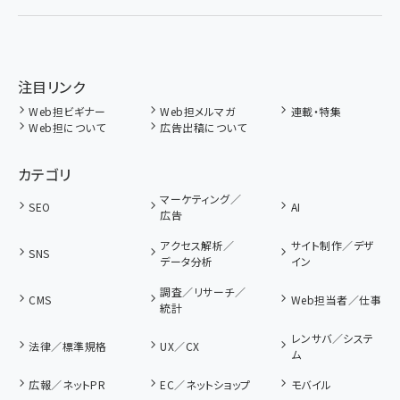
注目リンク
Web担ビギナー
Web担メルマガ
連載・特集
Web担について
広告出稿について
カテゴリ
マーケティング／
SEO
AI
広告
アクセス解析／
サイト制作／デザ
SNS
データ分析
イン
調査／リサーチ／
CMS
Web担当者／仕事
統計
レンサバ／システ
法律／標準規格
UX／CX
ム
広報／ネットPR
EC／ネットショップ
モバイル