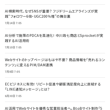
AI検索時代、なぜSNSが重要？ フジドリームエアラインズが実
践“フォロワー6倍・UGC200％増”の舞台裏
7月14日 7:05
AI分析で施策のPDCAを高速化！ 中川政七商店とSprocketが実
践するAI活用術
7月10日 7:05
Webサイトのトップページはもはや不要？ 商品情報を「売れるコン
テンツ」に変えるPIM/DAM連携
7月8日 7:05
ECビジネスに有効！ リピート促進や顧客満足度向上に直結する
「LINE通知メッセージ」とは？
6月30日 7:05
AI活用でWebサイトを優秀な営業担当者へ。BtoBサイト制作「5