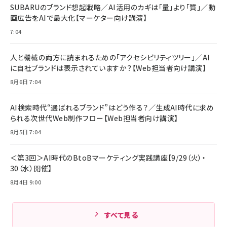
SUBARUのブランド想起戦略／AI活用のカギは「量」より「質」／動
画広告をAIで最大化【マーケター向け講演】
7:04
人と機械の両方に読まれるための「アクセシビリティツリー」／AI
に自社ブランドは表示されていますか？【Web担当者向け講演】
8月6日 7:04
AI検索時代“選ばれるブランド”はどう作る？／生成AI時代に求め
られる次世代Web制作フロー【Web担当者向け講演】
8月5日 7:04
＜第3回＞AI時代のBtoBマーケティング実践講座【9/29（火）・
30（水）開催】
8月4日 9:00
すべて見る