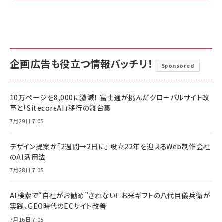
企画広告も役立つ情報バッチリ！
Sponsored
10万ページを8,000に激減！ 富士通が挑んだグローバルサイト改
革と「SitecoreAI」移行の舞台裏
7月29日 7:05
デザイン提案が「2週間→2日に」 設立22年を迎えるWeb制作会社
のAI活用法
7月28日 7:05
AI検索で“自社がお勧め”されない！ お米ギフトの八代目儀兵衛が
実践、GEO時代のECサイト改善
7月16日 7:05