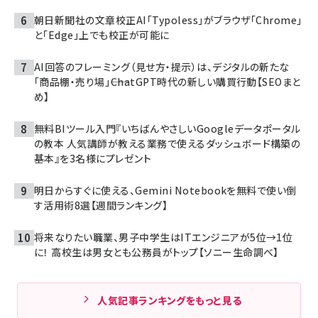
朝日新聞社の文章校正AI「Typoless」がブラウザ「Chrome」
と「Edge」上でも校正が可能に
AI回答のフレーミング（見せ方・提示）は、デジタルの新たな
「商品棚・売り場」――ChatGPT時代の新しい購買行動【SEOまと
め】
無料BIツール入門『いちばんやさしいGoogleデータポータル
の教本 人気講師が教える業務で使えるダッシュボード構築の
基本』を3名様にプレゼント
明日からすぐに使える、Gemini Notebookを無料で使い倒
す活用術8選【週間ランキング】
将来なりたい職業、男子中学生はITエンジニアが5位→1位
に！ 高校生は男女とも公務員がトップ【ソニー生命調べ】
人気記事ランキングをもっと見る