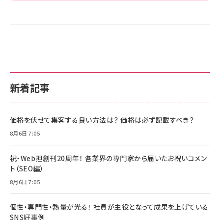
新着記事
価格を伏せて集客する良い方法は？ 価格は必ず記載すべき？
8月6日 7:05
祝・Web担創刊20周年！ 各業界の専門家から届いたお祝いコメン
ト（SEO編）
8月6日 7:05
個性・専門性・熱量が光る！ 社員が主役となって成果を上げている
SNS好事例