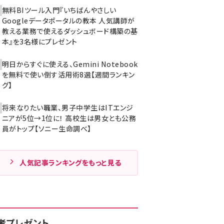
無料BIツール入門『いちばんやさしい
Googleデータポータルの教本 人気講師が
教える業務で使えるダッシュボード構築の基
本』を3名様にプレゼント
明日からすぐに使える、Gemini Notebook
を無料で使い倒す活用術8選【週間ランキン
グ】
将来なりたい職業、男子中学生はITエンジ
ニアが5位→1位に！ 高校生は男女とも公務
員がトップ【ソニー生命調べ】
人気記事ランキングをもっと見る
者プレゼント