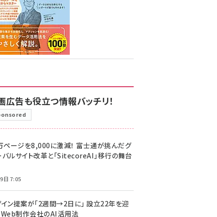
画広告も役立つ情報バッチリ！
ponsored
万ページを8,000に激減！ 富士通が挑んだグ
バルサイト改革と「SitecoreAI」移行の舞台
9日 7:05
ザイン提案が「2週間→2日に」 設立22年を迎
るWeb制作会社のAI活用法