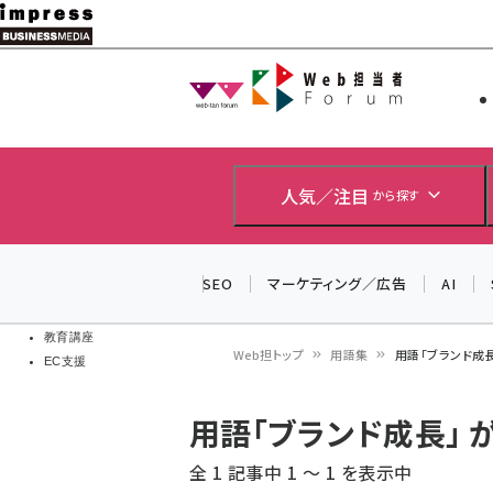
メ
イ
Web担当者
Web担当者
ン
EC担当者
コ
製品導入
ン
企業IT
ソフト開発
テ
人気／注目
から探す
IoT・AI
ン
DCクラウド
研究・調査
ツ
SEO
マーケティング／広告
AI
エネルギー
に
ドローン
移
教育講座
Web担トップ
用語集
用語「ブランド成
EC支援
動
パ
用語「ブランド成長」
ン
全 1 記事中 1 ～ 1 を表示中
く