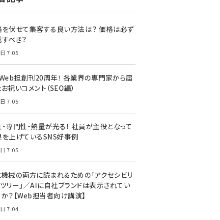
z世代 (1622)
格を伏せて集客する良い方法は？ 価格は必ず
meo (1275)
載すべき？
llmo (1161)
日 7:05
・Web担創刊20周年！ 各業界の専門家から届
お祝いコメント（SEO編）
日 7:05
性・専門性・熱量が光る！ 社員が主役となって
果を上げているSNS好事例
日 7:05
と機械の両方に読まれるための「アクセシビリ
ィツリー」／AIに自社ブランドは表示されてい
すか？【Web担当者向け講演】
日 7:04