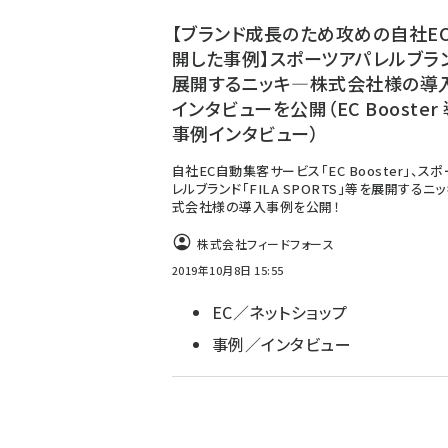
ず
【ブランド成長のため攻めの自社E
開した事例】スポーツアパレルブラ
展開するニッキ―株式会社様の導
インタビューを公開（EC Booster
事例インタビュー）
自社EC自動集客サービス「EC Booster」、ス
レルブランド「FILA SPORTS」等を展開するニ
式会社様の導入事例を公開！
株式会社フィードフォース
2019年10月8日 15:55
EC／ネットショップ
事例／インタビュー