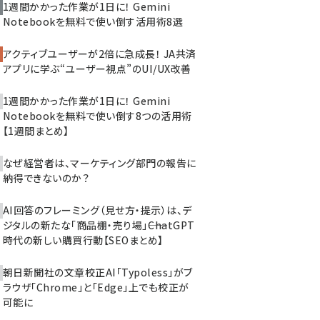
1週間かかった作業が1日に！ Gemini
Notebookを無料で使い倒す活用術8選
アクティブユーザーが2倍に急成長！ JA共済
アプリに学ぶ“ユーザー視点”のUI/UX改善
1週間かかった作業が1日に！ Gemini
Notebookを無料で使い倒す8つの活用術
【1週間まとめ】
なぜ経営者は、マーケティング部門の報告に
納得できないのか？
AI回答のフレーミング（見せ方・提示）は、デ
ジタルの新たな「商品棚・売り場」――ChatGPT
時代の新しい購買行動【SEOまとめ】
朝日新聞社の文章校正AI「Typoless」がブ
ラウザ「Chrome」と「Edge」上でも校正が
可能に