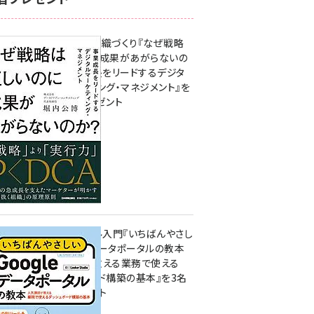
成果を生む組織づくり『なぜ戦略
は正しいのに成果があがらないの
か？ 事業成長をリードするデジタ
ルマーケティング・マネジメント』を
3名様にプレゼント
10:00
無料BIツール入門『いちばんやさし
いGoogleデータポータルの教本
人気講師が教える業務で使える
ダッシュボード構築の基本』を3名
様にプレゼント
7月31日 10:00