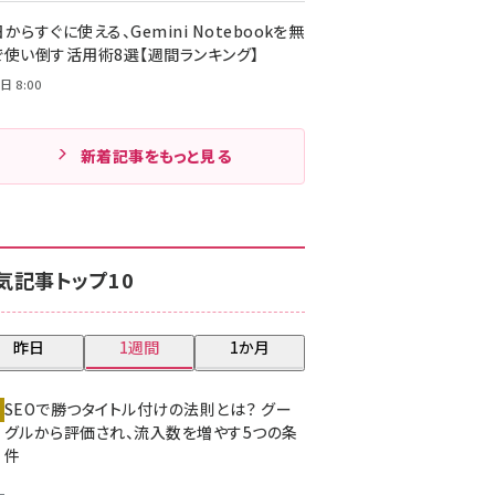
からすぐに使える、Gemini Notebookを無
で使い倒す活用術8選【週間ランキング】
日 8:00
新着記事をもっと見る
気記事トップ10
昨日
1週間
1か月
SEOで勝つタイトル付けの法則とは？ グー
グルから評価され、流入数を増やす5つの条
件