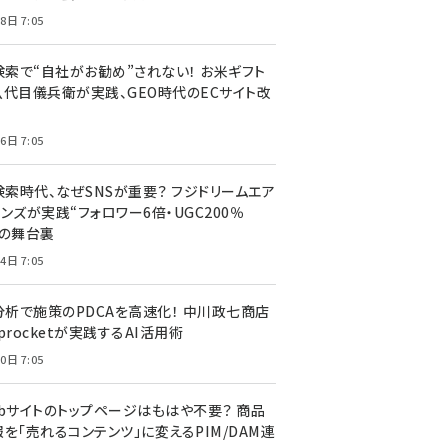
8日 7:05
I検索で“自社がお勧め”されない！ お米ギフト
八代目儀兵衛が実践、GEO時代のECサイト改
6日 7:05
検索時代、なぜSNSが重要？ フジドリームエア
ンズが実践“フォロワー6倍・UGC200％
”の舞台裏
4日 7:05
I分析で施策のPDCAを高速化！ 中川政七商店
procketが実践するAI活用術
0日 7:05
ebサイトのトップページはもはや不要？ 商品
を「売れるコンテンツ」に変えるPIM/DAM連