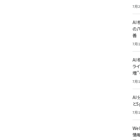
7月2
A
の
善
7月1
AI
ライ
増
7月1
A
とS
7月1
W
情報