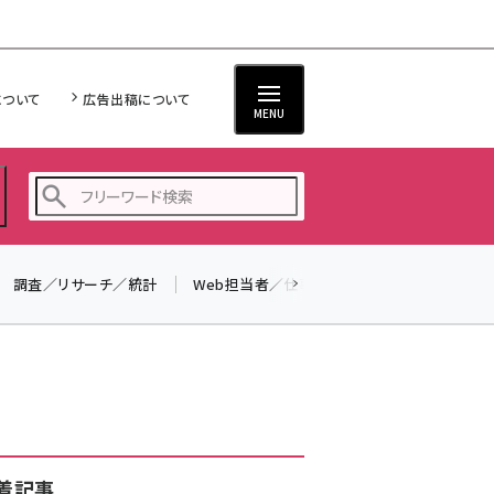
について
広告出稿について
MENU
調査／リサーチ／統計
Web担当者／仕事
法律／標準規格
seo (3523)
ai (2804)
youtube (2429)
note (2312)
セミナー (2303)
着記事