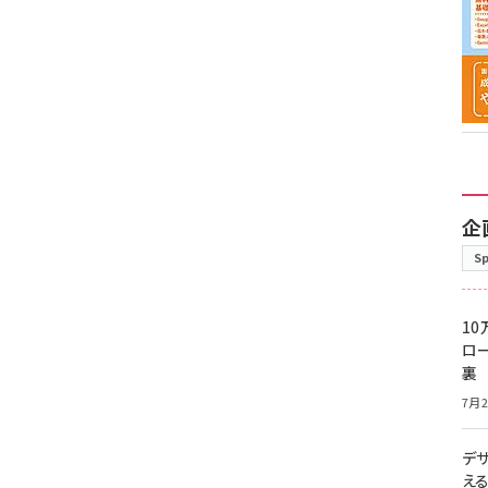
企
S
10
ロー
裏
7月2
デ
え