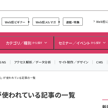
Forum
Web担
Web担ビギナー
Web担メルマガ
連載・特集
カテゴリ／種別
セミナー／イベント
から探す
から探す
SNS
アクセス解析／データ分析
サイト制作／デザイン
CMS
長」 が使われている記事の一覧
 が使われている記事の一覧
新