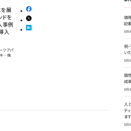
Cを展
ンドを
価
入事例
記
 導入
8月6
祝
ポーツアパ
いた
ッキ―株
8月6
個
成
8月6
人
テ
ま
8月6