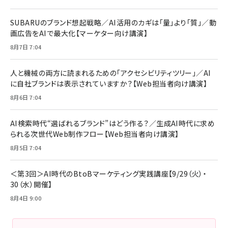
SUBARUのブランド想起戦略／AI活用のカギは「量」より「質」／動
画広告をAIで最大化【マーケター向け講演】
8月7日 7:04
人と機械の両方に読まれるための「アクセシビリティツリー」／AI
に自社ブランドは表示されていますか？【Web担当者向け講演】
8月6日 7:04
AI検索時代“選ばれるブランド”はどう作る？／生成AI時代に求め
られる次世代Web制作フロー【Web担当者向け講演】
8月5日 7:04
＜第3回＞AI時代のBtoBマーケティング実践講座【9/29（火）・
30（水）開催】
8月4日 9:00