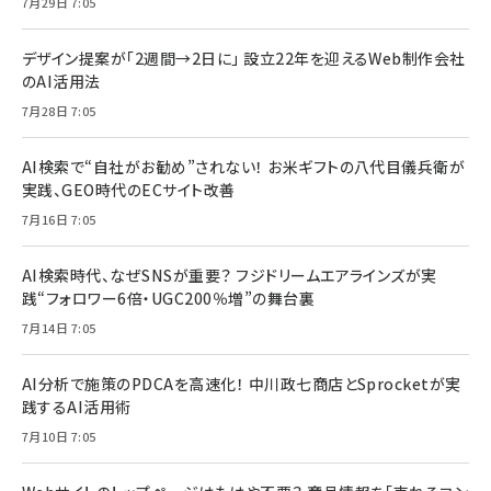
7月29日 7:05
デザイン提案が「2週間→2日に」 設立22年を迎えるWeb制作会社
のAI活用法
7月28日 7:05
AI検索で“自社がお勧め”されない！ お米ギフトの八代目儀兵衛が
実践、GEO時代のECサイト改善
7月16日 7:05
AI検索時代、なぜSNSが重要？ フジドリームエアラインズが実
践“フォロワー6倍・UGC200％増”の舞台裏
7月14日 7:05
AI分析で施策のPDCAを高速化！ 中川政七商店とSprocketが実
践するAI活用術
7月10日 7:05