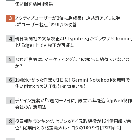
使い倒す活用術8選
アクティブユーザーが2倍に急成長！ JA共済アプリに学
ぶ“ユーザー視点”のUI/UX改善
朝日新聞社の文章校正AI「Typoless」がブラウザ「Chrome」
と「Edge」上でも校正が可能に
なぜ経営者は、マーケティング部門の報告に納得できないの
か？
1週間かかった作業が1日に！ Gemini Notebookを無料で
使い倒す8つの活用術【1週間まとめ】
デザイン提案が「2週間→2日に」 設立22年を迎えるWeb制作
会社のAI活用法
役員報酬ランキング、セブン＆アイ元取締役が134億円超で首
位！ 従業員との格差最大はトヨタの100.9倍【TSR調べ】