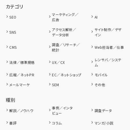
カテゴリ
マーケティング／
SEO
AI
広告
アクセス解析／
サイト制作／デザ
SNS
データ分析
イン
調査／リサーチ／
CMS
Web担当者／仕事
統計
レンサバ／システ
法律／標準規格
UX／CX
ム
広報／ネットPR
EC／ネットショップ
モバイル
メールマーケ
SEM
その他
種別
事例／インタ
解説／ノウハウ
調査データ
ビュー
書評
コラム
マンガ/小説