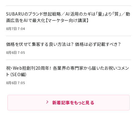
SUBARUのブランド想起戦略／AI活用のカギは「量」より「質」／動
画広告をAIで最大化【マーケター向け講演】
8月7日 7:04
価格を伏せて集客する良い方法は？ 価格は必ず記載すべき？
8月6日 7:05
祝・Web担創刊20周年！ 各業界の専門家から届いたお祝いコメン
ト（SEO編）
8月6日 7:05
新着記事をもっと見る