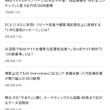
Webサイトのトップページはもはや不要？ 商品情報を「売れるコン
テンツ」に変えるPIM/DAM連携
7月8日 7:05
ECビジネスに有効！ リピート促進や顧客満足度向上に直結する
「LINE通知メッセージ」とは？
6月30日 7:05
AI活用でWebサイトを優秀な営業担当者へ。BtoBサイト制作「5
つの新基準」とは？
6月24日 7:05
検索上位でもAI Overviewsに出ない!? 老舗米屋・八代目儀兵衛
が取り組んだGEO施策
4月20日 8:00
明太子の「やまや」に聞く、マーケティングから店舗・採用まで広が
るデータ活用術
4月14日 7:05