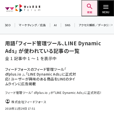
メ
Web担当者Forum
イ
検索
MENU
ン
＼ 8月27日開催、申し込み受付中！ ／
コ
SEO
マーケティング／広告
AI
SNS
アクセス解析／データ分析
生成AIをマーケティング等に活用するための
ン
考え方を学べるセミナーイベント「生成AI ×
テ
用語「フィード管理ツール、LINE Dynamic
マーケティング フォーラム 2026」開催！
ン
Ads」 が使われている記事の一覧
▼申し込みはこちらから▼
ツ
seo (3528)
全 1 記事中 1 ～ 1 を表示中
に
ai (2811)
移
フィードフォースのフィード管理ツール「
dfplus.io 」、「LINE Dynamic Ads」に正式対
動
youtube (2439)
応！ユーザーが興味のある商品をLINEのタイ
ムラインに広告掲載
note (2315)
フィード管理ツール「 dfplus.io 」が「LINE Dynamic Ads」に正式対応！
セミナー (2308)
株式会社フィードフォース
z世代 (1623)
2018年11月29日 17:51
meo (1277)