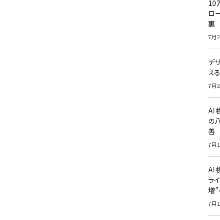
10
ロー
裏
7月2
デ
え
7月2
A
の
善
7月1
AI
ライ
増
7月1