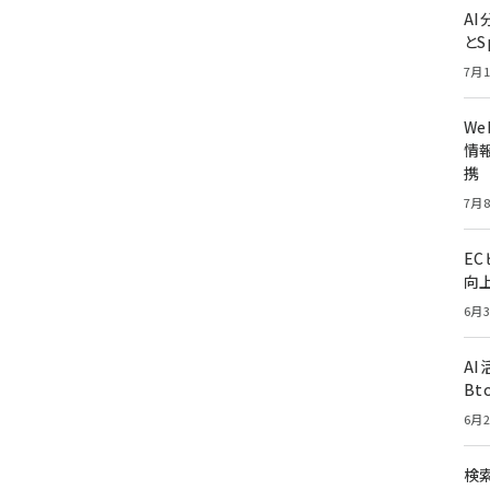
A
とS
7月1
W
情報
携
7月8
E
向
6月3
A
Bt
6月2
検索