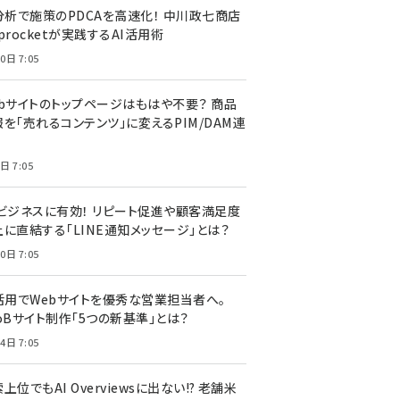
I分析で施策のPDCAを高速化！ 中川政七商店
procketが実践するAI活用術
0日 7:05
ebサイトのトップページはもはや不要？ 商品
を「売れるコンテンツ」に変えるPIM/DAM連
日 7:05
Cビジネスに有効！ リピート促進や顧客満足度
上に直結する「LINE通知メッセージ」とは？
0日 7:05
I活用でWebサイトを優秀な営業担当者へ。
oBサイト制作「5つの新基準」とは？
4日 7:05
上位でもAI Overviewsに出ない!? 老舗米