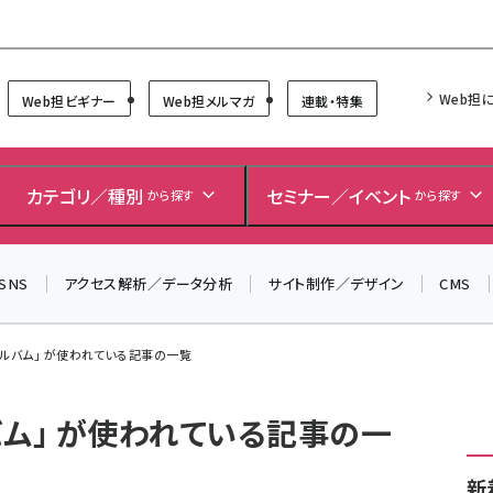
Forum
Web担
Web担ビギナー
Web担メルマガ
連載・特集
カテゴリ／種別
セミナー／イベント
から探す
から探す
SNS
アクセス解析／データ分析
サイト制作／デザイン
CMS
アルバム」 が使われている記事の一覧
バム」 が使われている記事の一
新