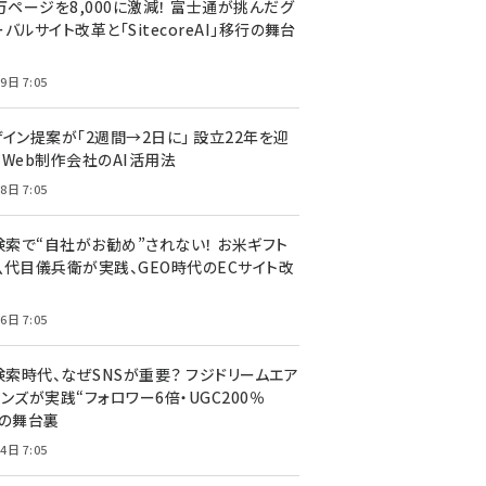
万ページを8,000に激減！ 富士通が挑んだグ
バルサイト改革と「SitecoreAI」移行の舞台
9日 7:05
ザイン提案が「2週間→2日に」 設立22年を迎
るWeb制作会社のAI活用法
8日 7:05
I検索で“自社がお勧め”されない！ お米ギフト
八代目儀兵衛が実践、GEO時代のECサイト改
6日 7:05
検索時代、なぜSNSが重要？ フジドリームエア
ンズが実践“フォロワー6倍・UGC200％
”の舞台裏
4日 7:05