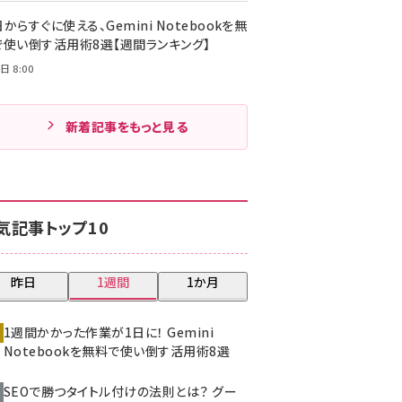
からすぐに使える、Gemini Notebookを無
で使い倒す活用術8選【週間ランキング】
日 8:00
新着記事をもっと見る
気記事トップ10
昨日
1週間
1か月
1週間かかった作業が1日に！ Gemini
Notebookを無料で使い倒す活用術8選
SEOで勝つタイトル付けの法則とは？ グー