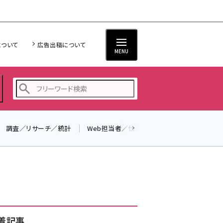
について
広告出稿について
MENU
調査／リサーチ／統計
Web担当者／仕事
法律／標準規格
seo (3519)
ai (2801)
youtube (2425)
note (2310)
セミナー (2301)
着記事