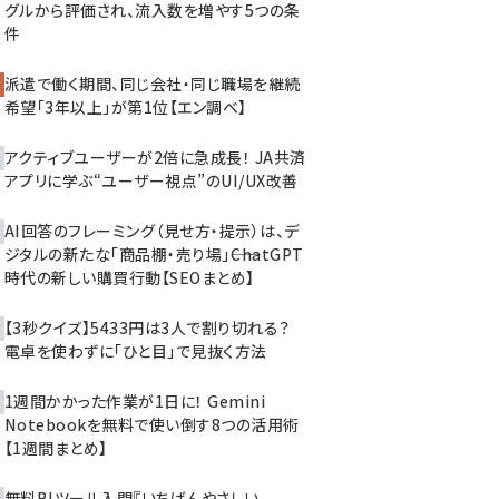
グルから評価され、流入数を増やす5つの条
件
派遣で働く期間、同じ会社・同じ職場を継続
希望「3年以上」が第1位【エン調べ】
アクティブユーザーが2倍に急成長！ JA共済
アプリに学ぶ“ユーザー視点”のUI/UX改善
AI回答のフレーミング（見せ方・提示）は、デ
ジタルの新たな「商品棚・売り場」――ChatGPT
時代の新しい購買行動【SEOまとめ】
【3秒クイズ】5433円は3人で割り切れる？
電卓を使わずに「ひと目」で見抜く方法
1週間かかった作業が1日に！ Gemini
Notebookを無料で使い倒す8つの活用術
【1週間まとめ】
無料BIツール入門『いちばんやさしい