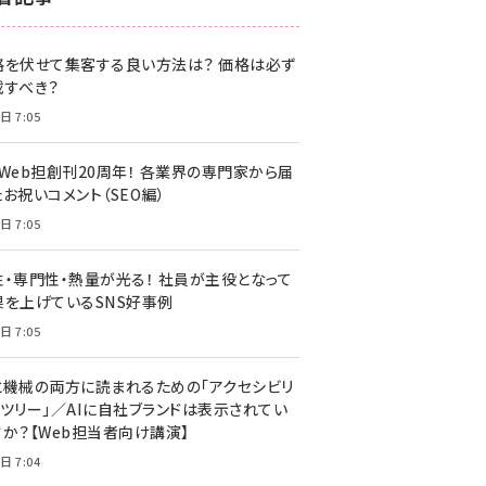
z世代 (1620)
格を伏せて集客する良い方法は？ 価格は必ず
meo (1274)
載すべき？
llmo (1160)
日 7:05
・Web担創刊20周年！ 各業界の専門家から届
お祝いコメント（SEO編）
日 7:05
性・専門性・熱量が光る！ 社員が主役となって
果を上げているSNS好事例
日 7:05
と機械の両方に読まれるための「アクセシビリ
ィツリー」／AIに自社ブランドは表示されてい
すか？【Web担当者向け講演】
日 7:04