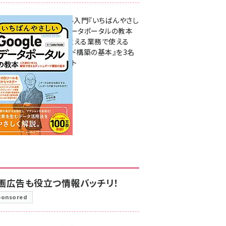
無料BIツール入門『いちばんやさし
いGoogleデータポータルの教本
人気講師が教える業務で使える
ダッシュボード構築の基本』を3名
様にプレゼント
7月31日 10:00
画広告も役立つ情報バッチリ！
ponsored