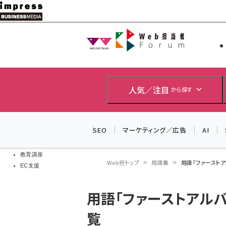
メ
イ
Web担当者
Web担当者
ン
EC担当者
コ
製品導入
ン
企業IT
ソフト開発
テ
人気／注目
から探す
IoT・AI
ン
DCクラウド
研究・調査
ツ
SEO
マーケティング／広告
AI
エネルギー
に
ドローン
移
教育講座
Web担トップ
用語集
用語「ファースト
EC支援
動
パ
用語「ファーストアル
ン
覧
く