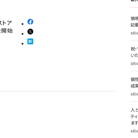
価
ストア
記
を開始
8月6
祝
いた
8月6
個
成
8月6
人
テ
ま
8月6