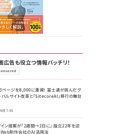
画広告も役立つ情報バッチリ！
ponsored
万ページを8,000に激減！ 富士通が挑んだグ
バルサイト改革と「SitecoreAI」移行の舞台
9日 7:05
ザイン提案が「2週間→2日に」 設立22年を迎
るWeb制作会社のAI活用法