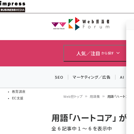
メ
イ
Web担当者
Web担当者
ン
EC担当者
コ
製品導入
ン
企業IT
ソフト開発
テ
人気／注目
から探す
IoT・AI
ン
DCクラウド
研究・調査
ツ
SEO
マーケティング／広告
AI
エネルギー
に
ドローン
移
教育講座
Web担トップ
用語集
用語「ハートコア
EC支援
動
パ
用語「ハートコア」 
ン
全 6 記事中 1 ～ 6 を表示中
く