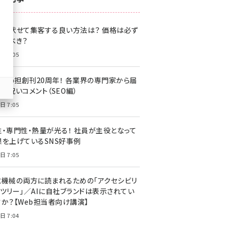
z世代 (1622)
格を伏せて集客する良い方法は？ 価格は必ず
meo (1275)
載すべき？
llmo (1163)
日 7:05
・Web担創刊20周年！ 各業界の専門家から届
お祝いコメント（SEO編）
日 7:05
性・専門性・熱量が光る！ 社員が主役となって
果を上げているSNS好事例
日 7:05
と機械の両方に読まれるための「アクセシビリ
ィツリー」／AIに自社ブランドは表示されてい
すか？【Web担当者向け講演】
日 7:04