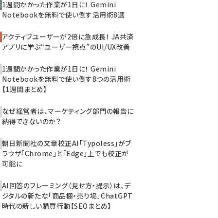
1週間かかった作業が1日に！ Gemini
Notebookを無料で使い倒す活用術8選
アクティブユーザーが2倍に急成長！ JA共済
アプリに学ぶ“ユーザー視点”のUI/UX改善
1週間かかった作業が1日に！ Gemini
Notebookを無料で使い倒す8つの活用術
【1週間まとめ】
なぜ経営者は、マーケティング部門の報告に
納得できないのか？
朝日新聞社の文章校正AI「Typoless」がブ
ラウザ「Chrome」と「Edge」上でも校正が
可能に
AI回答のフレーミング（見せ方・提示）は、デ
ジタルの新たな「商品棚・売り場」――ChatGPT
時代の新しい購買行動【SEOまとめ】