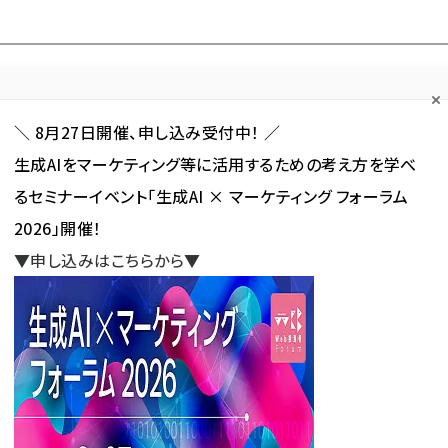
Forum
Web担
Web担ビギナー
Web担メルマガ
連載・特集
＼ 8月27日開催、申し込み受付中！ ／
生成AIをマーケティング等に活用するための考え方を学べ
カテゴリ／種別
セミナー／イベント
から探す
から探す
るセミナーイベント「生成AI × マーケティング フォーラム
2026」開催！
SNS
アクセス解析／データ分析
サイト制作／デザイン
CMS
▼申し込みはこちらから▼
」 が使われている記事の一覧
が使われている記事の一覧
新