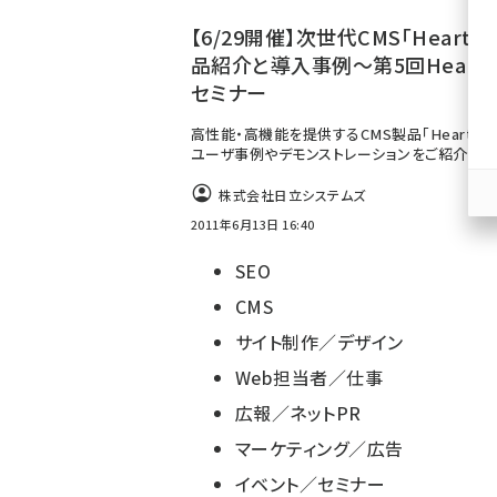
ず
【6/29開催】次世代CMS「HeartCo
品紹介と導入事例～第5回HeartC
セミナー
高性能・高機能を提供するCMS製品「HeartCor
ユーザ事例やデモンストレーションをご紹介。
株式会社日立システムズ
2011年6月13日 16:40
SEO
CMS
サイト制作／デザイン
Web担当者／仕事
広報／ネットPR
マーケティング／広告
イベント／セミナー