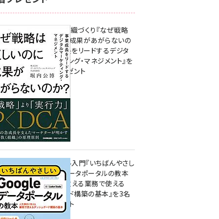
成果を生む組織づくり『なぜ戦略
は正しいのに成果があがらないの
か？ 事業成長をリードするデジタ
ルマーケティング・マネジメント』を
3名様にプレゼント
8月7日 10:00
無料BIツール入門『いちばんやさし
いGoogleデータポータルの教本
人気講師が教える業務で使える
ダッシュボード構築の基本』を3名
様にプレゼント
7月31日 10:00