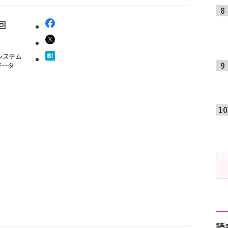
回
システム
データ
読