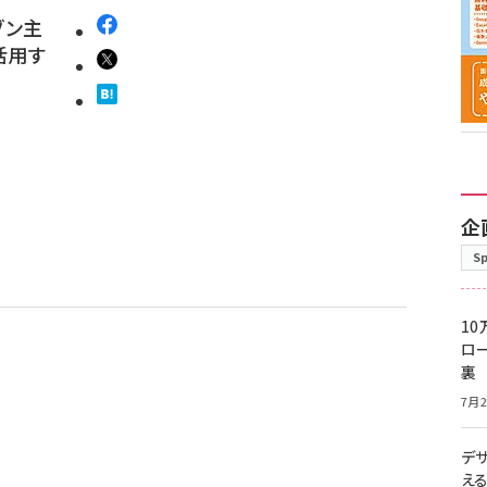
ゾン主
活用す
企
S
10
ロー
裏
7月2
デ
え