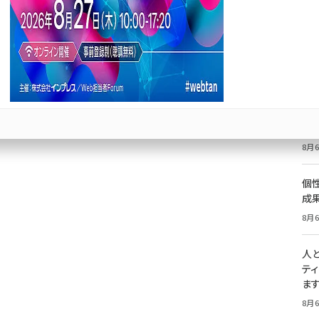
re」製
ore
価
記
8月6
e」の
祝
いた
8月6
個
成
8月6
人
テ
ま
8月6