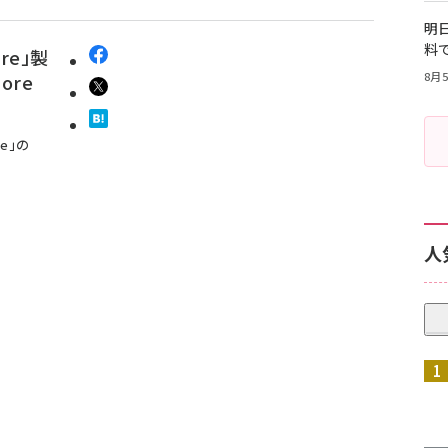
明日
料
re」製
8月5
ore
e」の
人