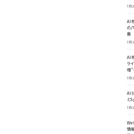
7月2
A
の
善
7月1
AI
ライ
増
7月1
A
とS
7月1
W
情報