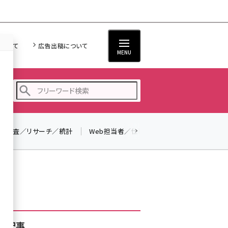
について
広告出稿について
MENU
調査／リサーチ／統計
Web担当者／仕事
法律／標準規格
seo (3526)
ai (2807)
youtube (2434)
note (2312)
セミナー (2307)
着記事