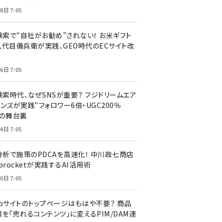
8日 7:05
I検索で“自社がお勧め”されない！ お米ギフト
八代目儀兵衛が実践、GEO時代のECサイト改
6日 7:05
検索時代、なぜSNSが重要？ フジドリームエア
ンズが実践“フォロワー6倍・UGC200％
”の舞台裏
4日 7:05
I分析で施策のPDCAを高速化！ 中川政七商店
procketが実践するAI活用術
0日 7:05
ebサイトのトップページはもはや不要？ 商品
を「売れるコンテンツ」に変えるPIM/DAM連