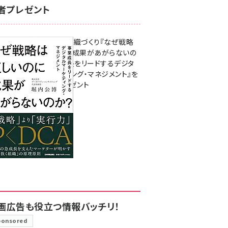
者プレゼント
成果を生む組織づくり『なぜ戦略
は正しいのに成果があがらないの
か？ 事業成長をリードするデジタ
ルマーケティング・マネジメント』を
3名様にプレゼント
8月7日 10:00
画広告も役立つ情報バッチリ！
ponsored