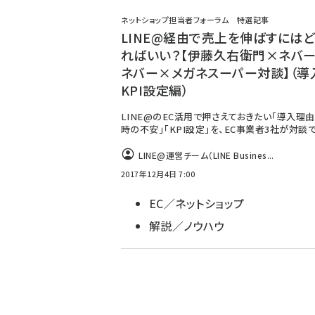
ず
ネットショップ担当者フォーラム 特選記事
LINE@経由で売上を伸ばすにはど
ればいい？【伊藤久右衛門×ネバ
ネバー×メガネスーパー対談】（導
KPI設定編）
LINE@のEC活用で押さえておきたい「導入理由
時の不安」「KPI設定」を、EC事業者3社が対談
LINE@運営チーム（LINE Busines...
2017年12月4日 7:00
EC／ネットショップ
解説／ノウハウ