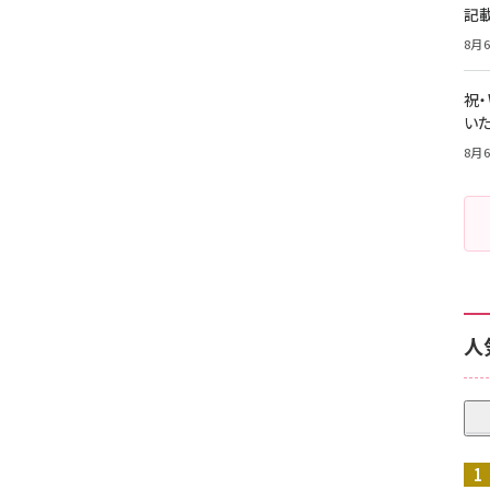
記
8月6
祝
いた
8月6
人