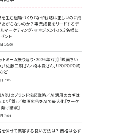
z世代 (1623)
果を生む組織づくり『なぜ戦略は正しいのに成
meo (1277)
があがらないのか？ 事業成長をリードするデ
llmo (1167)
タルマーケティング・マネジメント』を3名様に
レゼント
日 10:00
ットミーム振り返り・2026年7月】「映画ちい
」「佐藤二朗さん・橋本愛さん」「POPOPO終
」など
日 7:05
UBARUのブランド想起戦略／AI活用のカギは
量」より「質」／動画広告をAIで最大化【マーケ
ー向け講演】
日 7:04
格を伏せて集客する良い方法は？ 価格は必ず