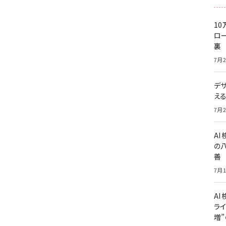
10
ロー
裏
7月2
デ
え
7月2
A
の
善
7月1
AI
ライ
増