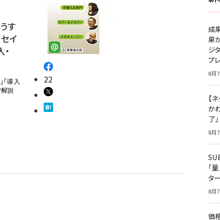
うす
成
ーセイ
果
入・
ジ
プ
8月7
22
」「導入
で解説
【ネ
かわ
了
8月7
S
「
タ
8月7
価