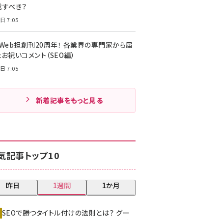
載すべき？
日 7:05
・Web担創刊20周年！ 各業界の専門家から届
お祝いコメント（SEO編）
日 7:05
新着記事をもっと見る
気記事トップ10
昨日
1週間
1か月
SEOで勝つタイトル付けの法則とは？ グー