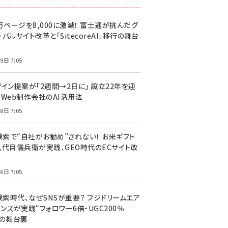
万ページを8,000に激減！ 富士通が挑んだグ
バルサイト改革と「SitecoreAI」移行の舞台
9日 7:05
ザイン提案が「2週間→2日に」 設立22年を迎
るWeb制作会社のAI活用法
8日 7:05
I検索で“自社がお勧め”されない！ お米ギフト
八代目儀兵衛が実践、GEO時代のECサイト改
6日 7:05
検索時代、なぜSNSが重要？ フジドリームエア
ンズが実践“フォロワー6倍・UGC200％
”の舞台裏