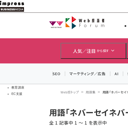
メ
イ
Web担当者
Web担当者
ン
EC担当者
コ
製品導入
ン
企業IT
ソフト開発
テ
人気／注目
から探す
IoT・AI
ン
DCクラウド
研究・調査
ツ
SEO
マーケティング／広告
AI
エネルギー
に
ドローン
移
教育講座
Web担トップ
用語集
用語「ネバーセイ
EC支援
動
パ
用語「ネバーセイネバ
ン
全 1 記事中 1 ～ 1 を表示中
く