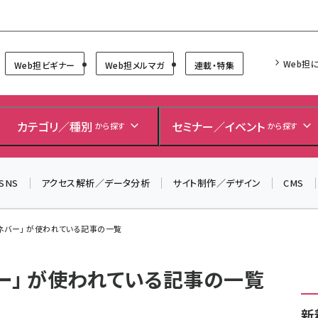
Forum
Web担
Web担ビギナー
Web担メルマガ
連載・特集
カテゴリ／種別
セミナー／イベント
から探す
から探す
SNS
アクセス解析／データ分析
サイト制作／デザイン
CMS
ネバー」 が使われている記事の一覧
ー」 が使われている記事の一覧
新