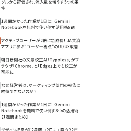
グルから評価され、流入数を増やす5つの条
件
1週間かかった作業が1日に！ Gemini
Notebookを無料で使い倒す活用術8選
アクティブユーザーが2倍に急成長！ JA共済
アプリに学ぶ“ユーザー視点”のUI/UX改善
朝日新聞社の文章校正AI「Typoless」がブ
ラウザ「Chrome」と「Edge」上でも校正が
可能に
なぜ経営者は、マーケティング部門の報告に
納得できないのか？
1週間かかった作業が1日に！ Gemini
Notebookを無料で使い倒す8つの活用術
【1週間まとめ】
デザイン提案が「2週間→2日に」 設立22年