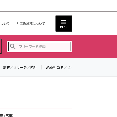
について
広告出稿について
MENU
調査／リサーチ／統計
Web担当者／仕事
法律／標準規格
seo (3532)
ai (2814)
youtube (2441)
note (2317)
セミナー (2310)
着記事