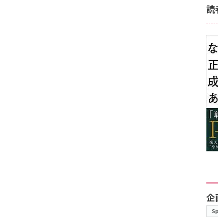
読
企
S