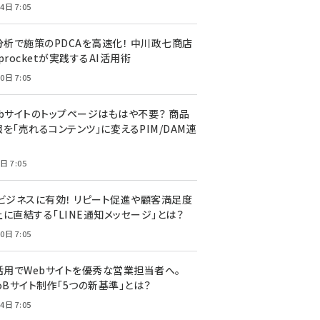
4日 7:05
I分析で施策のPDCAを高速化！ 中川政七商店
procketが実践するAI活用術
0日 7:05
ebサイトのトップページはもはや不要？ 商品
を「売れるコンテンツ」に変えるPIM/DAM連
日 7:05
Cビジネスに有効！ リピート促進や顧客満足度
上に直結する「LINE通知メッセージ」とは？
0日 7:05
I活用でWebサイトを優秀な営業担当者へ。
oBサイト制作「5つの新基準」とは？
4日 7:05