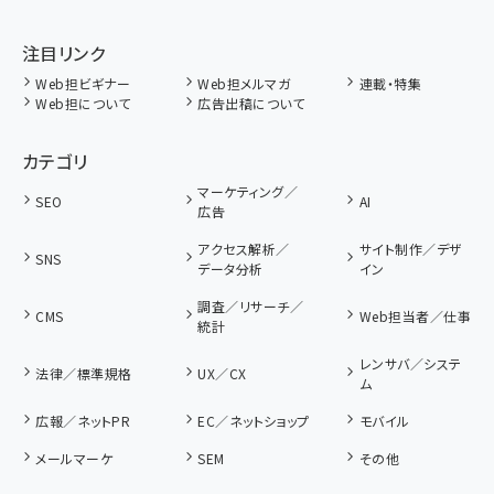
注目リンク
Web担ビギナー
Web担メルマガ
連載・特集
Web担について
広告出稿について
カテゴリ
マーケティング／
SEO
AI
広告
アクセス解析／
サイト制作／デザ
SNS
データ分析
イン
調査／リサーチ／
CMS
Web担当者／仕事
統計
レンサバ／システ
法律／標準規格
UX／CX
ム
広報／ネットPR
EC／ネットショップ
モバイル
メールマーケ
SEM
その他