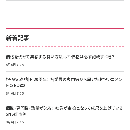
新着記事
価格を伏せて集客する良い方法は？ 価格は必ず記載すべき？
8月6日 7:05
祝・Web担創刊20周年！ 各業界の専門家から届いたお祝いコメン
ト（SEO編）
8月6日 7:05
個性・専門性・熱量が光る！ 社員が主役となって成果を上げている
SNS好事例
8月6日 7:05