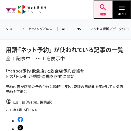
メ
Web担当者Forum
イ
検索
MENU
ン
コ
SEO
マーケティング／広告
AI
SNS
アクセス解析／データ分析
＼ 8月27日開催、申し込み受付中！ ／
ン
生成AIをマーケティング等に活用するための
考え方を学べるセミナーイベント「生成AI ×
テ
用語「ネット予約」 が使われている記事の一覧
マーケティング フォーラム 2026」開催！
ン
全 1 記事中 1 ～ 1 を表示中
▼申し込みはこちらから▼
ツ
seo (3526)
に
「Yahoo!予約 飲食店」と飲食店予約台帳サー
ビス「トレタ」が機能連携を正式に開始
ai (2807)
移
動
予約内容が店舗の予約台帳に瞬時に反映、管理の自動化を実現して人気店
youtube (2434)
予約も可能に
note (2312)
山川 健（Web担 編集部）
セミナー (2307)
2015年4月15日 16:46
z世代 (1622)
meo (1275)