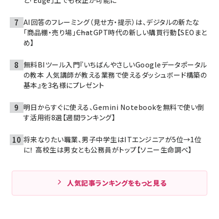
と「Edge」上でも校正が可能に
AI回答のフレーミング（見せ方・提示）は、デジタルの新たな
「商品棚・売り場」――ChatGPT時代の新しい購買行動【SEOまと
め】
無料BIツール入門『いちばんやさしいGoogleデータポータル
の教本 人気講師が教える業務で使えるダッシュボード構築の
基本』を3名様にプレゼント
明日からすぐに使える、Gemini Notebookを無料で使い倒
す活用術8選【週間ランキング】
将来なりたい職業、男子中学生はITエンジニアが5位→1位
に！ 高校生は男女とも公務員がトップ【ソニー生命調べ】
人気記事ランキングをもっと見る