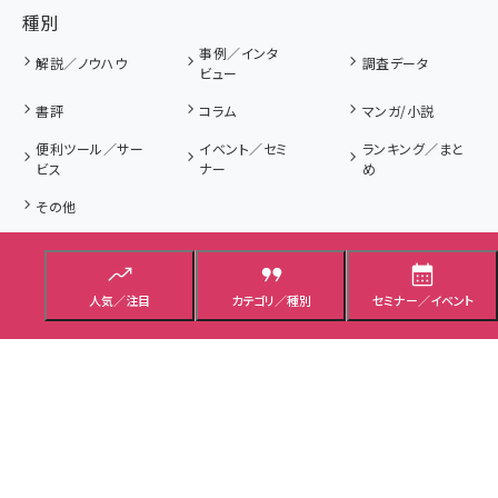
種別
事例／インタ
解説／ノウハウ
調査データ
ビュー
書評
コラム
マンガ/小説
便利ツール／サー
イベント／セミ
ランキング／まと
ビス
ナー
め
その他
タイプ
解説記事
ニュース記事
プレゼント／応募
人気／注目
カテゴリ／種別
セミナー／イベント
用語集