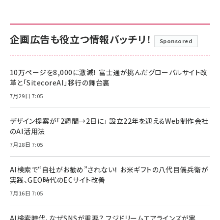
企画広告も役立つ情報バッチリ！
Sponsored
10万ページを8,000に激減！ 富士通が挑んだグローバルサイト改
革と「SitecoreAI」移行の舞台裏
7月29日 7:05
デザイン提案が「2週間→2日に」 設立22年を迎えるWeb制作会社
のAI活用法
7月28日 7:05
AI検索で“自社がお勧め”されない！ お米ギフトの八代目儀兵衛が
実践、GEO時代のECサイト改善
7月16日 7:05
AI検索時代、なぜSNSが重要？ フジドリームエアラインズが実