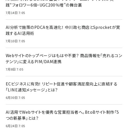
践“フォロワー6倍・UGC200％増”の舞台裏
7月14日 7:05
AI分析で施策のPDCAを高速化！ 中川政七商店とSprocketが実
践するAI活用術
7月10日 7:05
Webサイトのトップページはもはや不要？ 商品情報を「売れるコン
テンツ」に変えるPIM/DAM連携
7月8日 7:05
ECビジネスに有効！ リピート促進や顧客満足度向上に直結する
「LINE通知メッセージ」とは？
6月30日 7:05
AI活用でWebサイトを優秀な営業担当者へ。BtoBサイト制作「5
つの新基準」とは？
6月24日 7:05