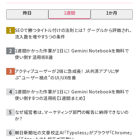
昨日
1週間
1か月
SEOで勝つタイトル付けの法則とは？ グーグルから評価され、
流入数を増やす5つの条件
1週間かかった作業が1日に！ Gemini Notebookを無料で
使い倒す活用術8選
アクティブユーザーが2倍に急成長！ JA共済アプリに学
ぶ“ユーザー視点”のUI/UX改善
1週間かかった作業が1日に！ Gemini Notebookを無料で
使い倒す8つの活用術【1週間まとめ】
なぜ経営者は、マーケティング部門の報告に納得できないの
か？
朝日新聞社の文章校正AI「Typoless」がブラウザ「Chrome」