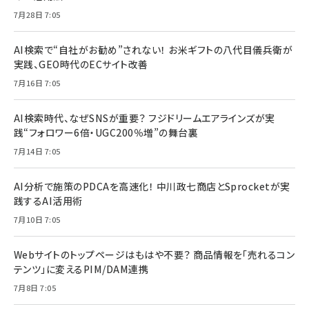
7月28日 7:05
AI検索で“自社がお勧め”されない！ お米ギフトの八代目儀兵衛が
実践、GEO時代のECサイト改善
7月16日 7:05
AI検索時代、なぜSNSが重要？ フジドリームエアラインズが実
践“フォロワー6倍・UGC200％増”の舞台裏
7月14日 7:05
AI分析で施策のPDCAを高速化！ 中川政七商店とSprocketが実
践するAI活用術
7月10日 7:05
Webサイトのトップページはもはや不要？ 商品情報を「売れるコン
テンツ」に変えるPIM/DAM連携
7月8日 7:05