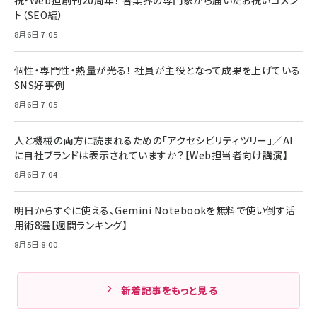
祝・Web担創刊20周年！ 各業界の専門家から届いたお祝いコメン
ト（SEO編）
8月6日 7:05
個性・専門性・熱量が光る！ 社員が主役となって成果を上げている
SNS好事例
8月6日 7:05
人と機械の両方に読まれるための「アクセシビリティツリー」／AI
に自社ブランドは表示されていますか？【Web担当者向け講演】
8月6日 7:04
明日からすぐに使える、Gemini Notebookを無料で使い倒す活
用術8選【週間ランキング】
8月5日 8:00
新着記事をもっと見る