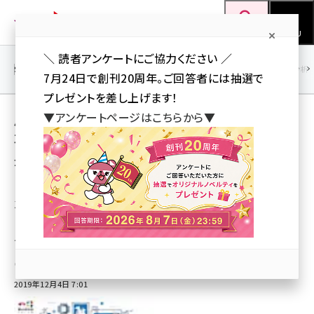
メ
Web担当者Forum
イ
検索
MENU
ン
＼ 読者アンケートにご協力ください ／
コ
SEO
マーケティング／広告
AI
SNS
アクセス解析／データ分析
7月24日で創刊20周年。ご回答者には抽選で
ン
プレゼントを差し上げます！
テ
用語「デューデリジェンス」 が使われている記
▼アンケートページはこちらから▼
ン
事の一覧
ツ
seo (3523)
全 2 記事中 1 ～ 2 を表示中
に
ai (2804)
移
トレジャーデータがデータドリブンマーケティ
ングを支援するサービスを共同で展開
動
youtube (2429)
「データ・デューデリジェンス」、TMIプライバシー＆セキュリティコンサルティン
note (2312)
グと
セミナー (2303)
山川 健（Web担 編集部）
2019年12月4日 7:01
z世代 (1622)
meo (1275)