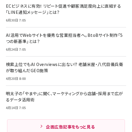
ECビジネスに有効！ リピート促進や顧客満足度向上に直結する
「LINE通知メッセージ」とは？
6月30日 7:05
AI活用でWebサイトを優秀な営業担当者へ。BtoBサイト制作「5
つの新基準」とは？
6月24日 7:05
検索上位でもAI Overviewsに出ない!? 老舗米屋・八代目儀兵衛
が取り組んだGEO施策
4月20日 8:00
明太子の「やまや」に聞く、マーケティングから店舗・採用まで広が
るデータ活用術
4月14日 7:05
企画広告記事をもっと見る