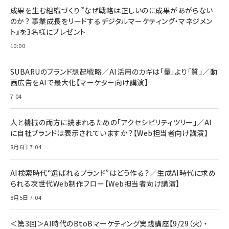
成果を生む組織づくり『なぜ戦略は正しいのに成果があがらない
のか？ 事業成長をリードするデジタルマーケティング・マネジメン
ト』を3名様にプレゼント
10:00
SUBARUのブランド想起戦略／AI活用のカギは「量」より「質」／動
画広告をAIで最大化【マーケター向け講演】
7:04
人と機械の両方に読まれるための「アクセシビリティツリー」／AI
に自社ブランドは表示されていますか？【Web担当者向け講演】
8月6日 7:04
AI検索時代“選ばれるブランド”はどう作る？／生成AI時代に求め
られる次世代Web制作フロー【Web担当者向け講演】
8月5日 7:04
＜第3回＞AI時代のBtoBマーケティング実践講座【9/29（火）・