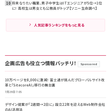
将来なりたい職業、男子中学生はITエンジニアが5位→1位
に！ 高校生は男女とも公務員がトップ【ソニー生命調べ】
人気記事ランキングをもっと見る
企画広告も役立つ情報バッチリ！
Sponsored
10万ページを8,000に激減！ 富士通が挑んだグローバルサイト改
革と「SitecoreAI」移行の舞台裏
7月29日 7:05
デザイン提案が「2週間→2日に」 設立22年を迎えるWeb制作会社
のAI活用法