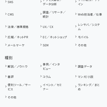
SNS
データ分析
イン
調査／リサーチ／
CMS
Web担当者／仕事
統計
レンサバ／システ
法律／標準規格
UX／CX
ム
広報／ネットPR
EC／ネットショップ
モバイル
メールマーケ
SEM
その他
種別
事例／インタ
解説／ノウハウ
調査データ
ビュー
書評
コラム
マンガ/小説
便利ツール／サー
イベント／セミ
ランキング／まと
ビス
ナー
め
その他