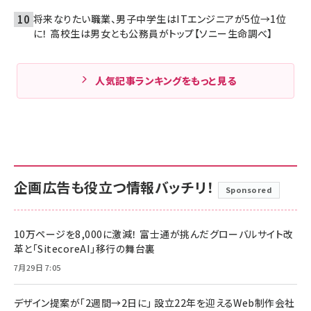
将来なりたい職業、男子中学生はITエンジニアが5位→1位
に！ 高校生は男女とも公務員がトップ【ソニー生命調べ】
人気記事ランキングをもっと見る
企画広告も役立つ情報バッチリ！
Sponsored
10万ページを8,000に激減！ 富士通が挑んだグローバルサイト改
革と「SitecoreAI」移行の舞台裏
7月29日 7:05
デザイン提案が「2週間→2日に」 設立22年を迎えるWeb制作会社