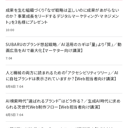
成果を生む組織づくり『なぜ戦略は正しいのに成果があがらない
のか？ 事業成長をリードするデジタルマーケティング・マネジメン
ト』を3名様にプレゼント
10:00
SUBARUのブランド想起戦略／AI活用のカギは「量」より「質」／動
画広告をAIで最大化【マーケター向け講演】
7:04
人と機械の両方に読まれるための「アクセシビリティツリー」／AI
に自社ブランドは表示されていますか？【Web担当者向け講演】
8月6日 7:04
AI検索時代“選ばれるブランド”はどう作る？／生成AI時代に求め
られる次世代Web制作フロー【Web担当者向け講演】
8月5日 7:04