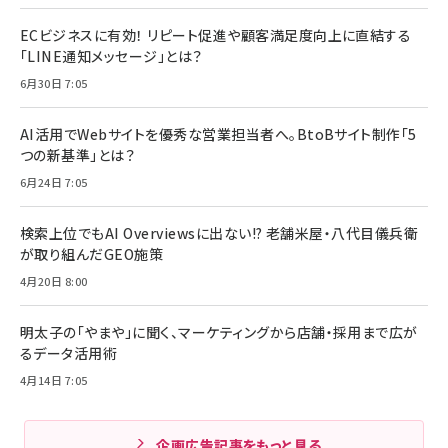
ECビジネスに有効！ リピート促進や顧客満足度向上に直結する
「LINE通知メッセージ」とは？
6月30日 7:05
AI活用でWebサイトを優秀な営業担当者へ。BtoBサイト制作「5
つの新基準」とは？
6月24日 7:05
検索上位でもAI Overviewsに出ない!? 老舗米屋・八代目儀兵衛
が取り組んだGEO施策
4月20日 8:00
明太子の「やまや」に聞く、マーケティングから店舗・採用まで広が
るデータ活用術
4月14日 7:05
企画広告記事をもっと見る