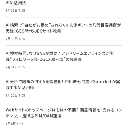
のAI活用法
7月28日 7:05
AI検索で“自社がお勧め”されない！ お米ギフトの八代目儀兵衛が
実践、GEO時代のECサイト改善
7月16日 7:05
AI検索時代、なぜSNSが重要？ フジドリームエアラインズが実
践“フォロワー6倍・UGC200％増”の舞台裏
7月14日 7:05
AI分析で施策のPDCAを高速化！ 中川政七商店とSprocketが実
践するAI活用術
7月10日 7:05
Webサイトのトップページはもはや不要？ 商品情報を「売れるコン
テンツ」に変えるPIM/DAM連携
7月8日 7:05