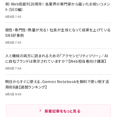
祝・Web担創刊20周年！ 各業界の専門家から届いたお祝いコメン
ト（SEO編）
8月6日 7:05
個性・専門性・熱量が光る！ 社員が主役となって成果を上げている
SNS好事例
8月6日 7:05
人と機械の両方に読まれるための「アクセシビリティツリー」／AI
に自社ブランドは表示されていますか？【Web担当者向け講演】
8月6日 7:04
明日からすぐに使える、Gemini Notebookを無料で使い倒す活
用術8選【週間ランキング】
8月5日 8:00
新着記事をもっと見る