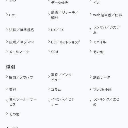
データ分析
イン
調査／リサーチ／
CMS
Web担当者／仕事
統計
レンサバ／システ
法律／標準規格
UX／CX
ム
広報／ネットPR
EC／ネットショップ
モバイル
メールマーケ
SEM
その他
種別
事例／インタ
解説／ノウハウ
調査データ
ビュー
書評
コラム
マンガ/小説
便利ツール／サー
イベント／セミ
ランキング／まと
ビス
ナー
め
その他