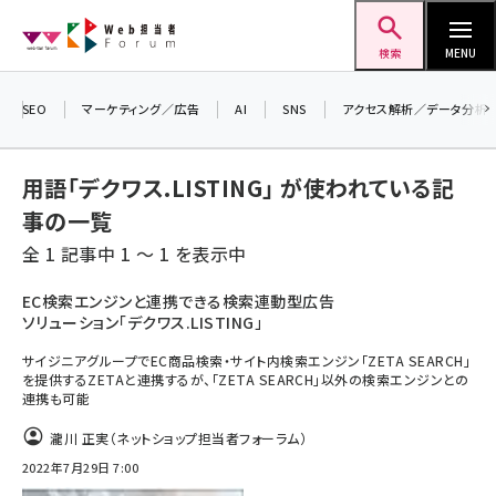
メ
Web担当者Forum
イ
検索
MENU
ン
コ
SEO
マーケティング／広告
AI
SNS
アクセス解析／データ分析
ン
テ
用語「デクワス.LISTING」 が使われている記
ン
事の一覧
ツ
seo (3524)
全 1 記事中 1 ～ 1 を表示中
に
ai (2804)
移
EC検索エンジンと連携できる検索連動型広告
ソリューション「デクワス.LISTING」
動
youtube (2431)
サイジニアグループでEC商品検索・サイト内検索エンジン「ZETA SEARCH」
note (2312)
を提供するZETAと連携するが、「ZETA SEARCH」以外の検索エンジンとの
連携も可能
セミナー (2306)
瀧川 正実（ネットショップ担当者フォーラム）
z世代 (1622)
2022年7月29日 7:00
meo (1275)