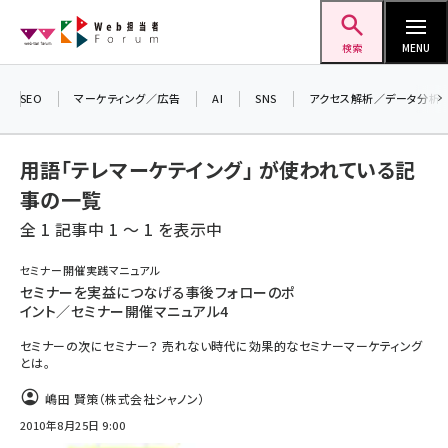
メ
Web担当者Forum
イ
検索
MENU
ン
コ
SEO
マーケティング／広告
AI
SNS
アクセス解析／データ分析
ン
テ
用語「テレマーケテイング」 が使われている記
ン
事の一覧
ツ
seo (3526)
全 1 記事中 1 ～ 1 を表示中
に
ai (2807)
移
セミナー開催実践マニュアル
動
セミナーを実益につなげる事後フォローのポ
youtube (2434)
イント／セミナー開催マニュアル4
note (2312)
セミナーの次にセミナー？ 売れない時代に効果的なセミナーマーケティング
とは。
セミナー (2307)
嶋田 賢策（株式会社シャノン）
z世代 (1622)
2010年8月25日 9:00
meo (1275)