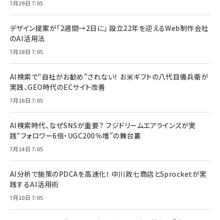
7月29日 7:05
デザイン提案が「2週間→2日に」 設立22年を迎えるWeb制作会社
のAI活用法
7月28日 7:05
AI検索で“自社がお勧め”されない！ お米ギフトの八代目儀兵衛が
実践、GEO時代のECサイト改善
7月16日 7:05
AI検索時代、なぜSNSが重要？ フジドリームエアラインズが実
践“フォロワー6倍・UGC200％増”の舞台裏
7月14日 7:05
AI分析で施策のPDCAを高速化！ 中川政七商店とSprocketが実
践するAI活用術
7月10日 7:05