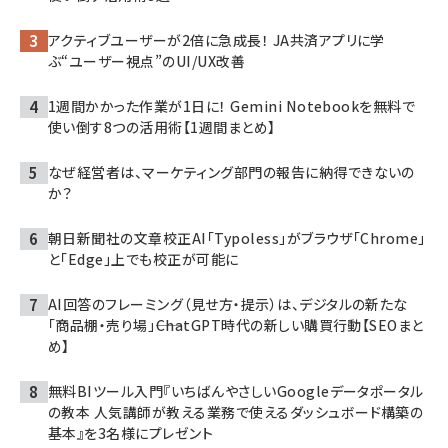
アクティブユーザーが2倍に急成長！ JA共済アプリに学
ぶ“ユーザー視点”のUI/UX改善
1週間かかった作業が1日に！ Gemini Notebookを無料で
使い倒す8つの活用術【1週間まとめ】
なぜ経営者は、マーケティング部門の報告に納得できないの
か？
朝日新聞社の文章校正AI「Typoless」がブラウザ「Chrome」
と「Edge」上でも校正が可能に
AI回答のフレーミング（見せ方・提示）は、デジタルの新たな
「商品棚・売り場」――ChatGPT時代の新しい購買行動【SEOまと
め】
無料BIツール入門『いちばんやさしいGoogleデータポータル
の教本 人気講師が教える業務で使えるダッシュボード構築の
基本』を3名様にプレゼント