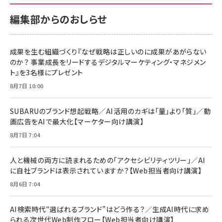
編集部からのおしらせ
成果を生む組織づくり『なぜ戦略は正しいのに成果があがらない
のか？ 事業成長をリードするデジタルマーケティング・マネジメン
ト』を3名様にプレゼント
8月7日 10:00
SUBARUのブランド想起戦略／AI活用のカギは「量」より「質」／動
画広告をAIで最大化【マーケター向け講演】
8月7日 7:04
人と機械の両方に読まれるための「アクセシビリティツリー」／AI
に自社ブランドは表示されていますか？【Web担当者向け講演】
8月6日 7:04
AI検索時代“選ばれるブランド”はどう作る？／生成AI時代に求め
られる次世代Web制作フロー【Web担当者向け講演】