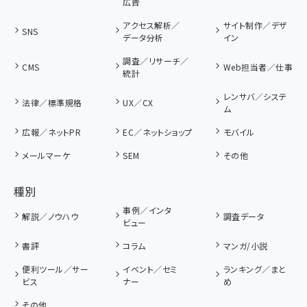
広告
アクセス解析／
サイト制作／デザ
SNS
データ分析
イン
調査／リサーチ／
CMS
Web担当者／仕事
統計
レンサバ／システ
法律／標準規格
UX／CX
ム
広報／ネットPR
EC／ネットショップ
モバイル
メールマーケ
SEM
その他
種別
事例／インタ
解説／ノウハウ
調査データ
ビュー
書評
コラム
マンガ/小説
便利ツール／サー
イベント／セミ
ランキング／まと
ビス
ナー
め
その他