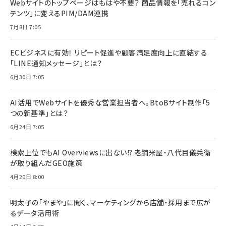
Webサイトのトップページはもはや不要？ 商品情報を「売れるコン
テンツ」に変えるPIM/DAM連携
7月8日 7:05
ECビジネスに有効！ リピート促進や顧客満足度向上に直結する
「LINE通知メッセージ」とは？
6月30日 7:05
AI活用でWebサイトを優秀な営業担当者へ。BtoBサイト制作「5
つの新基準」とは？
6月24日 7:05
検索上位でもAI Overviewsに出ない!? 老舗米屋・八代目儀兵衛
が取り組んだGEO施策
4月20日 8:00
明太子の「やまや」に聞く、マーケティングから店舗・採用まで広が
るデータ活用術