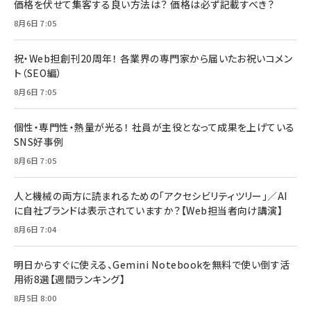
価格を伏せて集客する良い方法は？ 価格は必ず記載すべき？
8月6日 7:05
祝・Web担創刊20周年！ 各業界の専門家から届いたお祝いコメン
ト（SEO編）
8月6日 7:05
個性・専門性・熱量が光る！ 社員が主役となって成果を上げている
SNS好事例
8月6日 7:05
人と機械の両方に読まれるための「アクセシビリティツリー」／AI
に自社ブランドは表示されていますか？【Web担当者向け講演】
8月6日 7:04
明日からすぐに使える、Gemini Notebookを無料で使い倒す活
用術8選【週間ランキング】
8月5日 8:00