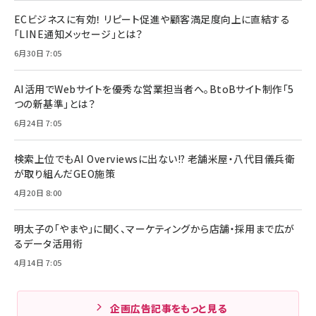
ECビジネスに有効！ リピート促進や顧客満足度向上に直結する
「LINE通知メッセージ」とは？
6月30日 7:05
AI活用でWebサイトを優秀な営業担当者へ。BtoBサイト制作「5
つの新基準」とは？
6月24日 7:05
検索上位でもAI Overviewsに出ない!? 老舗米屋・八代目儀兵衛
が取り組んだGEO施策
4月20日 8:00
明太子の「やまや」に聞く、マーケティングから店舗・採用まで広が
るデータ活用術
4月14日 7:05
企画広告記事をもっと見る