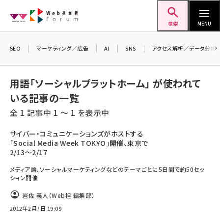
メ
Web担当者Forum
イ
検索
MENU
ン
＼ 読者アンケートにご協力ください ／
コ
SEO
マーケティング／広告
AI
SNS
アクセス解析／データ分析
7月24日で創刊20周年。ご回答者には抽選で
ン
プレゼントを差し上げます！
テ
用語「ソーシャルプラットホーム」 が使われて
▼アンケートページはこちらから▼
ン
いる記事の一覧
ツ
seo (3519)
全 1 記事中 1 ～ 1 を表示中
に
ai (2801)
移
サイバー・コミュニケーションズがホストする
「Social Media Week TOKYO」開催、東京で
動
youtube (2425)
2/13～2/17
note (2310)
メディア論、ソーシャルマーケティングなどのテーマごとに5日間で約50セッ
ション開催
セミナー (2301)
岩佐 義人（Web担 編集部）
z世代 (1620)
2012年2月7日 19:09
meo (1274)