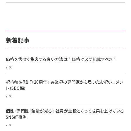
新着記事
価格を伏せて集客する良い方法は？ 価格は必ず記載すべき？
7:05
祝・Web担創刊20周年！ 各業界の専門家から届いたお祝いコメン
ト（SEO編）
7:05
個性・専門性・熱量が光る！ 社員が主役となって成果を上げている
SNS好事例
7:05