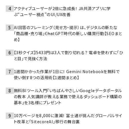
アクティブユーザーが2倍に急成長！ JA共済アプリに学
ぶ“ユーザー視点”のUI/UX改善
AI回答のフレーミング（見せ方・提示）は、デジタルの新たな
「商品棚・売り場」――ChatGPT時代の新しい購買行動【SEOまと
め】
【3秒クイズ】5433円は3人で割り切れる？ 電卓を使わずに「ひ
と目」で見抜く方法
1週間かかった作業が1日に！ Gemini Notebookを無料で
使い倒す8つの活用術【1週間まとめ】
無料BIツール入門『いちばんやさしいGoogleデータポータル
の教本 人気講師が教える業務で使えるダッシュボード構築の
基本』を3名様にプレゼント
10万ページを8,000に激減！ 富士通が挑んだグローバルサイ
ト改革と「SitecoreAI」移行の舞台裏