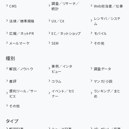
調査／リサーチ／
CMS
Web担当者／仕事
統計
レンサバ／システ
法律／標準規格
UX／CX
ム
広報／ネットPR
EC／ネットショップ
モバイル
メールマーケ
SEM
その他
種別
事例／インタ
解説／ノウハウ
調査データ
ビュー
書評
コラム
マンガ/小説
便利ツール／サー
イベント／セミ
ランキング／まと
ビス
ナー
め
その他
タイプ
解説記事
ニュース記事
プレゼント／応募