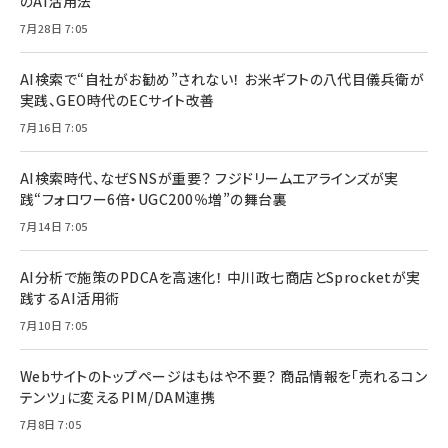
のAI活用法
7月28日 7:05
AI検索で“自社がお勧め”されない！ お米ギフトの八代目儀兵衛が
実践、GEO時代のECサイト改善
7月16日 7:05
AI検索時代、なぜSNSが重要？ フジドリームエアラインズが実
践“フォロワー6倍・UGC200％増”の舞台裏
7月14日 7:05
AI分析で施策のPDCAを高速化！ 中川政七商店とSprocketが実
践するAI活用術
7月10日 7:05
Webサイトのトップページはもはや不要？ 商品情報を「売れるコン
テンツ」に変えるPIM/DAM連携
7月8日 7:05