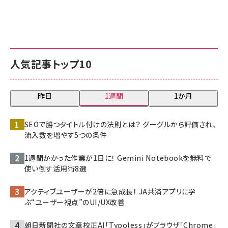
人気記事トップ10
昨日
1週間
1か月
SEOで勝つタイトル付けの法則とは？ グーグルから評価され、
流入数を増やす5つの条件
1週間かかった作業が1日に！ Gemini Notebookを無料で
使い倒す活用術8選
アクティブユーザーが2倍に急成長！ JA共済アプリに学
ぶ“ユーザー視点”のUI/UX改善
朝日新聞社の文章校正AI「Typoless」がブラウザ「Chrome」