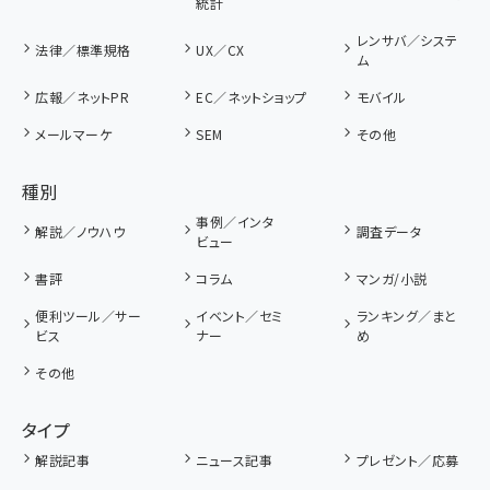
統計
レンサバ／システ
法律／標準規格
UX／CX
ム
広報／ネットPR
EC／ネットショップ
モバイル
メールマーケ
SEM
その他
種別
事例／インタ
解説／ノウハウ
調査データ
ビュー
書評
コラム
マンガ/小説
便利ツール／サー
イベント／セミ
ランキング／まと
ビス
ナー
め
その他
タイプ
解説記事
ニュース記事
プレゼント／応募