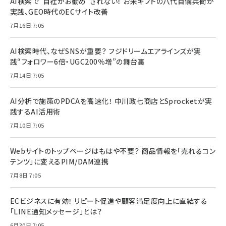
AI検索で“自社がお勧め”されない！ お米ギフトの八代目儀兵衛が
実践、GEO時代のECサイト改善
7月16日 7:05
AI検索時代、なぜSNSが重要？ フジドリームエアラインズが実
践“フォロワー6倍・UGC200％増”の舞台裏
7月14日 7:05
AI分析で施策のPDCAを高速化！ 中川政七商店とSprocketが実
践するAI活用術
7月10日 7:05
Webサイトのトップページはもはや不要？ 商品情報を「売れるコン
テンツ」に変えるPIM/DAM連携
7月8日 7:05
ECビジネスに有効！ リピート促進や顧客満足度向上に直結する
「LINE通知メッセージ」とは？
6月30日 7:05