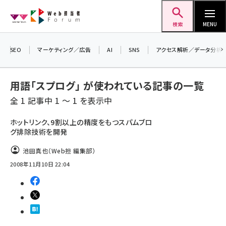
メ
Web担当者Forum
イ
検索
MENU
ン
コ
SEO
マーケティング／広告
AI
SNS
アクセス解析／データ分析
＼ 8月27日開催、申し込み受付中！ ／
ン
生成AIをマーケティング等に活用するための
考え方を学べるセミナーイベント「生成AI ×
テ
用語「スプログ」 が使われている記事の一覧
マーケティング フォーラム 2026」開催！
ン
全 1 記事中 1 ～ 1 を表示中
▼申し込みはこちらから▼
ツ
seo (3536)
に
ホットリンク、9割以上の精度をもつスパムブロ
グ排除技術を開発
ai (2818)
移
動
youtube (2444)
池田真也（Web担 編集部）
2008年11月10日 22:04
note (2320)
セミナー (2313)
z世代 (1629)
meo (1279)