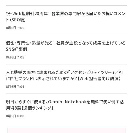
祝・Web担創刊20周年！ 各業界の専門家から届いたお祝いコメン
ト（SEO編）
8月6日 7:05
個性・専門性・熱量が光る！ 社員が主役となって成果を上げている
SNS好事例
8月6日 7:05
人と機械の両方に読まれるための「アクセシビリティツリー」／AI
に自社ブランドは表示されていますか？【Web担当者向け講演】
8月6日 7:04
明日からすぐに使える、Gemini Notebookを無料で使い倒す活
用術8選【週間ランキング】
8月5日 8:00