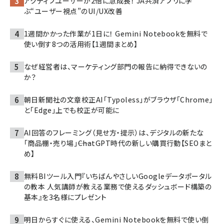
アクティブユーザーが2倍に急成長！ JA共済アプリに学
ぶ“ユーザー視点”のUI/UX改善
1週間かかった作業が1日に！ Gemini Notebookを無料で
使い倒す8つの活用術【1週間まとめ】
なぜ経営者は、マーケティング部門の報告に納得できないの
か？
朝日新聞社の文章校正AI「Typoless」がブラウザ「Chrome」
と「Edge」上でも校正が可能に
AI回答のフレーミング（見せ方・提示）は、デジタルの新たな
「商品棚・売り場」――ChatGPT時代の新しい購買行動【SEOまと
め】
無料BIツール入門『いちばんやさしいGoogleデータポータル
の教本 人気講師が教える業務で使えるダッシュボード構築の
基本』を3名様にプレゼント
明日からすぐに使える、Gemini Notebookを無料で使い倒