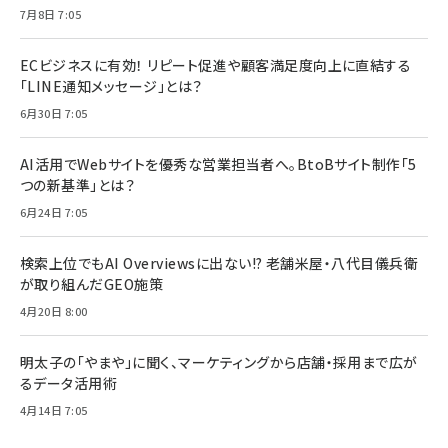
7月8日 7:05
ECビジネスに有効！ リピート促進や顧客満足度向上に直結する
「LINE通知メッセージ」とは？
6月30日 7:05
AI活用でWebサイトを優秀な営業担当者へ。BtoBサイト制作「5
つの新基準」とは？
6月24日 7:05
検索上位でもAI Overviewsに出ない!? 老舗米屋・八代目儀兵衛
が取り組んだGEO施策
4月20日 8:00
明太子の「やまや」に聞く、マーケティングから店舗・採用まで広が
るデータ活用術
4月14日 7:05