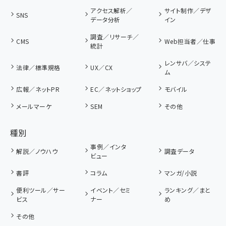
アクセス解析／
サイト制作／デザ
SNS
データ分析
イン
調査／リサーチ／
CMS
Web担当者／仕事
統計
レンサバ／システ
法律／標準規格
UX／CX
ム
広報／ネットPR
EC／ネットショップ
モバイル
メールマーケ
SEM
その他
種別
事例／インタ
解説／ノウハウ
調査データ
ビュー
書評
コラム
マンガ/小説
便利ツール／サー
イベント／セミ
ランキング／まと
ビス
ナー
め
その他