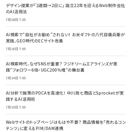
デザイン提案が「2週間→2日に」 設立22年を迎えるWeb制作会社
のAI活用法
7月28日 7:05
AI検索で“自社がお勧め”されない！ お米ギフトの八代目儀兵衛が
実践、GEO時代のECサイト改善
7月16日 7:05
AI検索時代、なぜSNSが重要？ フジドリームエアラインズが実
践“フォロワー6倍・UGC200％増”の舞台裏
7月14日 7:05
AI分析で施策のPDCAを高速化！ 中川政七商店とSprocketが実
践するAI活用術
7月10日 7:05
Webサイトのトップページはもはや不要？ 商品情報を「売れるコン
テンツ」に変えるPIM/DAM連携