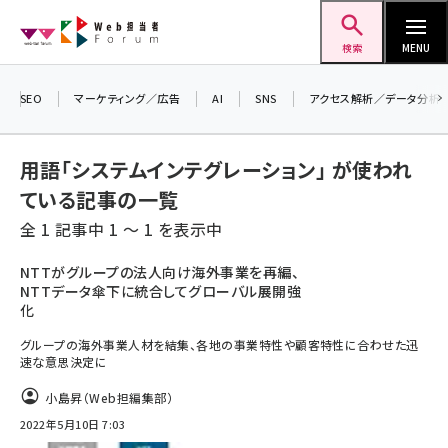
メ
Web担当者Forum
イ
検索
MENU
ン
コ
SEO
マーケティング／広告
AI
SNS
アクセス解析／データ分析
ン
テ
用語「システムインテグレーション」 が使われ
ン
ている記事の一覧
ツ
seo (3524)
全 1 記事中 1 ～ 1 を表示中
に
ai (2804)
移
NTTがグループの法人向け海外事業を再編、
NTTデータ傘下に統合してグローバル展開強
動
youtube (2431)
化
note (2312)
グループの海外事業人材を結集、各地の事業特性や顧客特性に合わせた迅
速な意思決定に
セミナー (2306)
小島昇（Web担編集部）
z世代 (1622)
2022年5月10日 7:03
meo (1275)