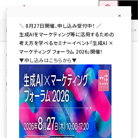
メ
Web担当者Forum
イ
検索
MENU
ン
＼ 8月27日開催、申し込み受付中！ ／
コ
SEO
マーケティング／広告
AI
SNS
アクセス解析／データ分析
生成AIをマーケティング等に活用するための
ン
考え方を学べるセミナーイベント「生成AI ×
テ
用語「サイバーエリアリサーチ」 が使われてい
マーケティング フォーラム 2026」開催！
ン
▼申し込みはこちらから▼
る記事の一覧
ツ
seo (3536)
全 4 記事中 1 ～ 4 を表示中
に
ai (2818)
移
LPOツールで国内初の市区町村エリアターゲ
ティングを実現
動
youtube (2444)
サイバーエリアリサーチ株式会社
note (2320)
2009年1月26日 16:37
セミナー (2313)
z世代 (1629)
meo (1279)