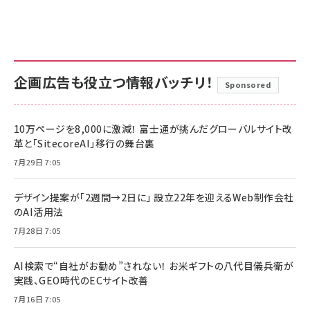
企画広告も役立つ情報バッチリ！
Sponsored
10万ページを8,000に激減！ 富士通が挑んだグローバルサイト改
革と「SitecoreAI」移行の舞台裏
7月29日 7:05
デザイン提案が「2週間→2日に」 設立22年を迎えるWeb制作会社
のAI活用法
7月28日 7:05
AI検索で“自社がお勧め”されない！ お米ギフトの八代目儀兵衛が
実践、GEO時代のECサイト改善
7月16日 7:05