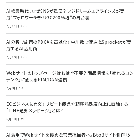
AI検索時代、なぜSNSが重要？ フジドリームエアラインズが実
践“フォロワー6倍・UGC200％増”の舞台裏
7月14日 7:05
AI分析で施策のPDCAを高速化！ 中川政七商店とSprocketが実
践するAI活用術
7月10日 7:05
Webサイトのトップページはもはや不要？ 商品情報を「売れるコン
テンツ」に変えるPIM/DAM連携
7月8日 7:05
ECビジネスに有効！ リピート促進や顧客満足度向上に直結する
「LINE通知メッセージ」とは？
6月30日 7:05
AI活用でWebサイトを優秀な営業担当者へ。BtoBサイト制作「5