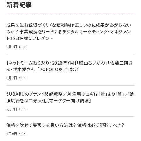
新着記事
成果を生む組織づくり『なぜ戦略は正しいのに成果があがらない
のか？ 事業成長をリードするデジタルマーケティング・マネジメン
ト』を3名様にプレゼント
8月7日 10:00
【ネットミーム振り返り・2026年7月】「映画ちいかわ」「佐藤二朗さ
ん・橋本愛さん」「POPOPO終了」など
8月7日 7:05
SUBARUのブランド想起戦略／AI活用のカギは「量」より「質」／動
画広告をAIで最大化【マーケター向け講演】
8月7日 7:04
価格を伏せて集客する良い方法は？ 価格は必ず記載すべき？
8月6日 7:05