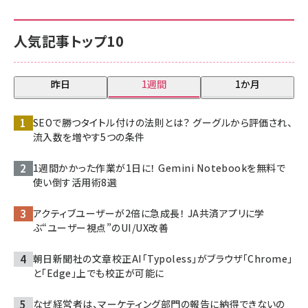
人気記事トップ10
昨日
1週間
1か月
SEOで勝つタイトル付けの法則とは？ グーグルから評価され、
流入数を増やす5つの条件
1週間かかった作業が1日に！ Gemini Notebookを無料で
使い倒す活用術8選
アクティブユーザーが2倍に急成長！ JA共済アプリに学
ぶ“ユーザー視点”のUI/UX改善
朝日新聞社の文章校正AI「Typoless」がブラウザ「Chrome」
と「Edge」上でも校正が可能に
なぜ経営者は、マーケティング部門の報告に納得できないの