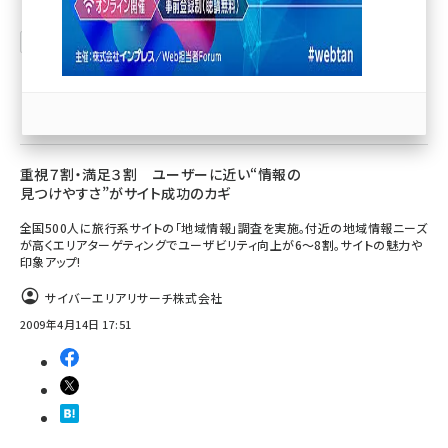
llmo (1167)
Sponsored
CMS
便利ツール／サービス
重視７割・満足３割 ユーザーに近い“情報の
見つけやすさ”がサイト成功のカギ
全国500人に旅行系サイトの「地域情報」調査を実施。付近の地域情報ニーズ
が高くエリアターゲティングでユーザビリティ向上が6～8割。サイトの魅力や
印象アップ!
サイバーエリアリサーチ株式会社
2009年4月14日 17:51