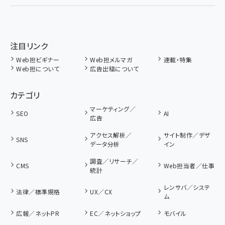
注目リンク
Web担ビギナー
Web担メルマガ
連載・特集
Web担について
広告出稿について
カテゴリ
マーケティング／
SEO
AI
広告
アクセス解析／
サイト制作／デザ
SNS
データ分析
イン
調査／リサーチ／
CMS
Web担当者／仕事
統計
レンサバ／システ
法律／標準規格
UX／CX
ム
広報／ネットPR
EC／ネットショップ
モバイル