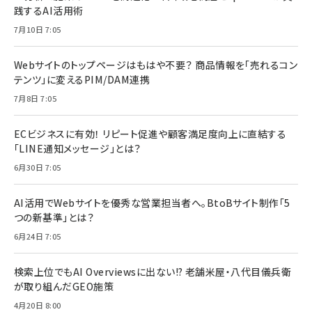
践するAI活用術
7月10日 7:05
Webサイトのトップページはもはや不要？ 商品情報を「売れるコン
テンツ」に変えるPIM/DAM連携
7月8日 7:05
ECビジネスに有効！ リピート促進や顧客満足度向上に直結する
「LINE通知メッセージ」とは？
6月30日 7:05
AI活用でWebサイトを優秀な営業担当者へ。BtoBサイト制作「5
つの新基準」とは？
6月24日 7:05
検索上位でもAI Overviewsに出ない!? 老舗米屋・八代目儀兵衛
が取り組んだGEO施策
4月20日 8:00