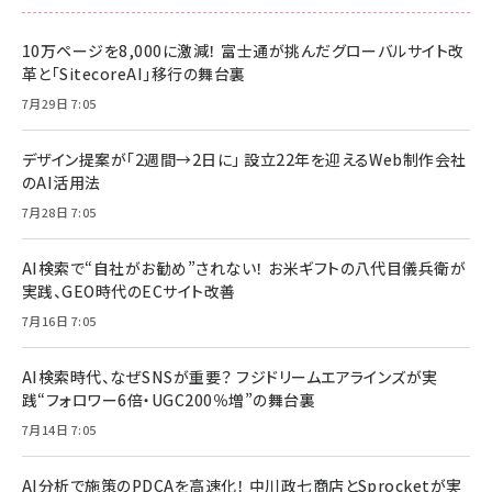
10万ページを8,000に激減！ 富士通が挑んだグローバルサイト改
革と「SitecoreAI」移行の舞台裏
7月29日 7:05
デザイン提案が「2週間→2日に」 設立22年を迎えるWeb制作会社
のAI活用法
7月28日 7:05
AI検索で“自社がお勧め”されない！ お米ギフトの八代目儀兵衛が
実践、GEO時代のECサイト改善
7月16日 7:05
AI検索時代、なぜSNSが重要？ フジドリームエアラインズが実
践“フォロワー6倍・UGC200％増”の舞台裏
7月14日 7:05
AI分析で施策のPDCAを高速化！ 中川政七商店とSprocketが実