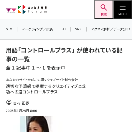
メ
Web担当者Forum
イ
検索
MENU
ン
コ
SEO
マーケティング／広告
AI
SNS
アクセス解析／データ分析
＼ 8月27日開催、申し込み受付中！ ／
ン
生成AIをマーケティング等に活用するための
テ
考え方を学べるセミナーイベント「生成AI ×
用語「コントロールプラス」 が使われている記
マーケティング フォーラム 2026」開催！
ン
事の一覧
▼申し込みはこちらから▼
ツ
seo (3532)
全 1 記事中 1 ～ 1 を表示中
に
ai (2814)
移
あなたのサイトを成功に導くウェブサイト制作会社
動
適切な予算感で提案するクリエイティブと成
youtube (2441)
功への道――コントロールプラス
note (2317)
吉村 正春
セミナー (2310)
2007年1月29日 8:00
z世代 (1623)
meo (1277)