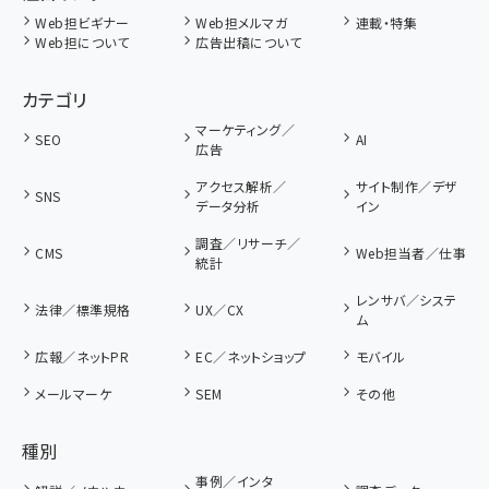
Web担ビギナー
Web担メルマガ
連載・特集
Web担について
広告出稿について
カテゴリ
マーケティング／
SEO
AI
広告
アクセス解析／
サイト制作／デザ
SNS
データ分析
イン
調査／リサーチ／
CMS
Web担当者／仕事
統計
レンサバ／システ
法律／標準規格
UX／CX
ム
広報／ネットPR
EC／ネットショップ
モバイル
メールマーケ
SEM
その他
種別
事例／インタ