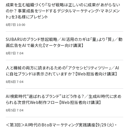
成果を生む組織づくり『なぜ戦略は正しいのに成果があがらない
のか？ 事業成長をリードするデジタルマーケティング・マネジメン
ト』を3名様にプレゼント
8月7日 10:00
SUBARUのブランド想起戦略／AI活用のカギは「量」より「質」／動
画広告をAIで最大化【マーケター向け講演】
8月7日 7:04
人と機械の両方に読まれるための「アクセシビリティツリー」／AI
に自社ブランドは表示されていますか？【Web担当者向け講演】
8月6日 7:04
AI検索時代“選ばれるブランド”はどう作る？／生成AI時代に求め
られる次世代Web制作フロー【Web担当者向け講演】
8月5日 7:04
＜第3回＞AI時代のBtoBマーケティング実践講座【9/29（火）・