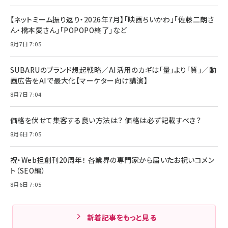
【ネットミーム振り返り・2026年7月】「映画ちいかわ」「佐藤二朗さ
ん・橋本愛さん」「POPOPO終了」など
8月7日 7:05
SUBARUのブランド想起戦略／AI活用のカギは「量」より「質」／動
画広告をAIで最大化【マーケター向け講演】
8月7日 7:04
価格を伏せて集客する良い方法は？ 価格は必ず記載すべき？
8月6日 7:05
祝・Web担創刊20周年！ 各業界の専門家から届いたお祝いコメン
ト（SEO編）
8月6日 7:05
新着記事をもっと見る