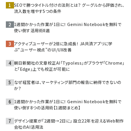
SEOで勝つタイトル付けの法則とは？ グーグルから評価され、
流入数を増やす5つの条件
1週間かかった作業が1日に！ Gemini Notebookを無料で
使い倒す活用術8選
アクティブユーザーが2倍に急成長！ JA共済アプリに学
ぶ“ユーザー視点”のUI/UX改善
朝日新聞社の文章校正AI「Typoless」がブラウザ「Chrome」
と「Edge」上でも校正が可能に
なぜ経営者は、マーケティング部門の報告に納得できないの
か？
1週間かかった作業が1日に！ Gemini Notebookを無料で
使い倒す8つの活用術【1週間まとめ】
デザイン提案が「2週間→2日に」 設立22年を迎えるWeb制作
会社のAI活用法