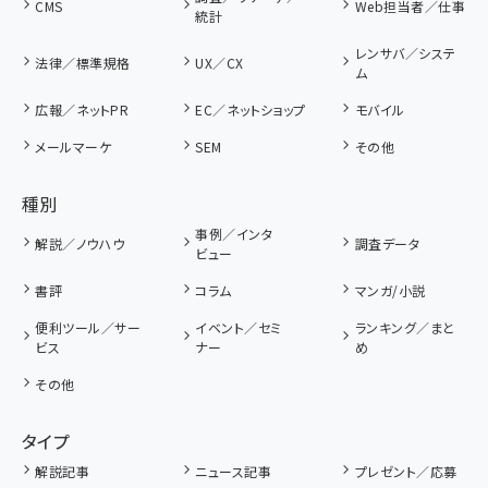
CMS
Web担当者／仕事
統計
レンサバ／システ
法律／標準規格
UX／CX
ム
広報／ネットPR
EC／ネットショップ
モバイル
メールマーケ
SEM
その他
種別
事例／インタ
解説／ノウハウ
調査データ
ビュー
書評
コラム
マンガ/小説
便利ツール／サー
イベント／セミ
ランキング／まと
ビス
ナー
め
その他
タイプ
解説記事
ニュース記事
プレゼント／応募