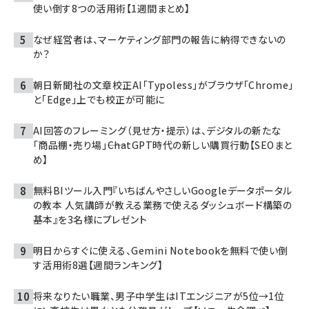
使い倒す8つの活用術【1週間まとめ】
なぜ経営者は、マーケティング部門の報告に納得できないの
か？
朝日新聞社の文章校正AI「Typoless」がブラウザ「Chrome」
と「Edge」上でも校正が可能に
AI回答のフレーミング（見せ方・提示）は、デジタルの新たな
「商品棚・売り場」――ChatGPT時代の新しい購買行動【SEOまと
め】
無料BIツール入門『いちばんやさしいGoogleデータポータル
の教本 人気講師が教える業務で使えるダッシュボード構築の
基本』を3名様にプレゼント
明日からすぐに使える、Gemini Notebookを無料で使い倒
す活用術8選【週間ランキング】
将来なりたい職業、男子中学生はITエンジニアが5位→1位