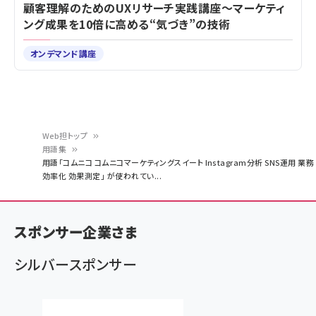
顧客理解のためのUXリサーチ実践講座～マーケティ
ング成果を10倍に高める“気づき”の技術
オンデマンド講座
Web担トップ
用語集
パ
用語「コムニコ コムニコマーケティングスイート Instagram分析 SNS運用 業務
効率化 効果測定」 が使われてい...
ン
く
ず
スポンサー企業さま
シルバースポンサー