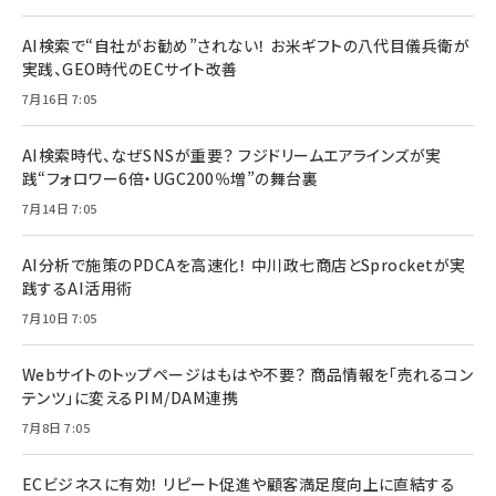
AI検索で“自社がお勧め”されない！ お米ギフトの八代目儀兵衛が
実践、GEO時代のECサイト改善
7月16日 7:05
AI検索時代、なぜSNSが重要？ フジドリームエアラインズが実
践“フォロワー6倍・UGC200％増”の舞台裏
7月14日 7:05
AI分析で施策のPDCAを高速化！ 中川政七商店とSprocketが実
践するAI活用術
7月10日 7:05
Webサイトのトップページはもはや不要？ 商品情報を「売れるコン
テンツ」に変えるPIM/DAM連携
7月8日 7:05
ECビジネスに有効！ リピート促進や顧客満足度向上に直結する