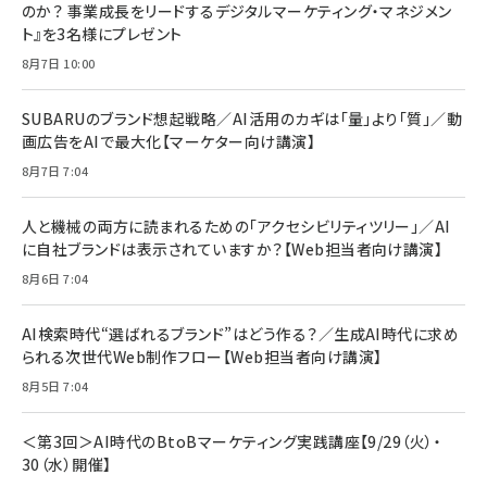
のか？ 事業成長をリードするデジタルマーケティング・マネジメン
ト』を3名様にプレゼント
8月7日 10:00
SUBARUのブランド想起戦略／AI活用のカギは「量」より「質」／動
画広告をAIで最大化【マーケター向け講演】
8月7日 7:04
人と機械の両方に読まれるための「アクセシビリティツリー」／AI
に自社ブランドは表示されていますか？【Web担当者向け講演】
8月6日 7:04
AI検索時代“選ばれるブランド”はどう作る？／生成AI時代に求め
られる次世代Web制作フロー【Web担当者向け講演】
8月5日 7:04
＜第3回＞AI時代のBtoBマーケティング実践講座【9/29（火）・
30（水）開催】