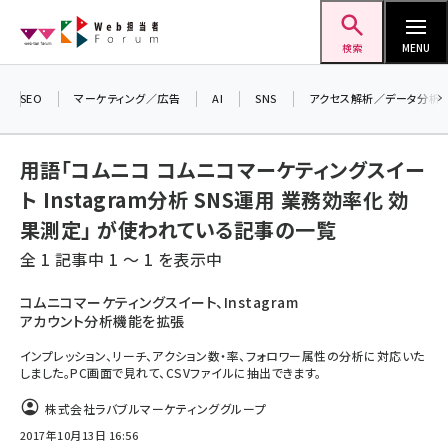
メ
Web担当者Forum
イ
検索
MENU
ン
コ
SEO
マーケティング／広告
AI
SNS
アクセス解析／データ分析
＼ 8月27日開催、申し込み受付中！ ／
ン
生成AIをマーケティング等に活用するための
テ
考え方を学べるセミナーイベント「生成AI ×
用語「コムニコ コムニコマーケティングスイー
マーケティング フォーラム 2026」開催！
ン
ト Instagram分析 SNS運用 業務効率化 効
▼申し込みはこちらから▼
ツ
果測定」 が使われている記事の一覧
seo (3526)
に
全 1 記事中 1 ～ 1 を表示中
ai (2807)
移
動
youtube (2434)
コムニコマーケティングスイート、Instagram
アカウント分析機能を拡張
note (2312)
インプレッション、リーチ、アクション数・率、フォロワー属性の分析に対応いた
セミナー (2307)
しました。PC画面で見れて、CSVファイルに抽出できます。
株式会社ラバブルマーケティンググループ
z世代 (1622)
2017年10月13日 16:56
meo (1275)