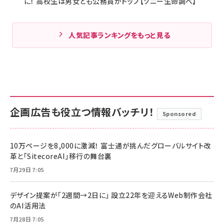
に！ 高校生は男女とも公務員がトップ【ソニー生命調べ】
人気記事ランキングをもっと見る
企画広告も役立つ情報バッチリ！
Sponsored
10万ページを8,000に激減！ 富士通が挑んだグローバルサイト改
革と「SitecoreAI」移行の舞台裏
7月29日 7:05
デザイン提案が「2週間→2日に」 設立22年を迎えるWeb制作会社
のAI活用法
7月28日 7:05