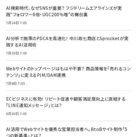
AI検索時代、なぜSNSが重要？ フジドリームエアラインズが実
践“フォロワー6倍・UGC200％増”の舞台裏
7月14日 7:05
AI分析で施策のPDCAを高速化！ 中川政七商店とSprocketが実
践するAI活用術
7月10日 7:05
Webサイトのトップページはもはや不要？ 商品情報を「売れるコン
テンツ」に変えるPIM/DAM連携
7月8日 7:05
ECビジネスに有効！ リピート促進や顧客満足度向上に直結する
「LINE通知メッセージ」とは？
6月30日 7:05
AI活用でWebサイトを優秀な営業担当者へ。BtoBサイト制作「5
つの新基準」とは？