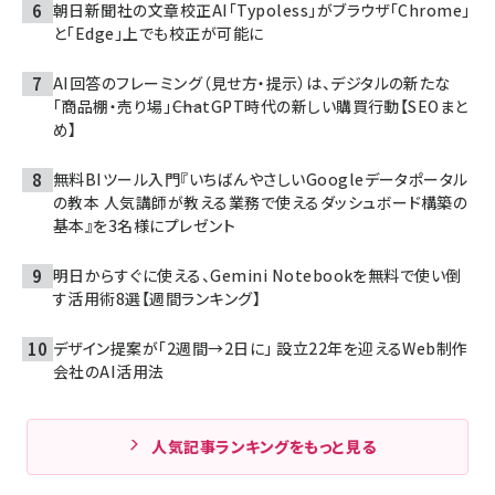
朝日新聞社の文章校正AI「Typoless」がブラウザ「Chrome」
と「Edge」上でも校正が可能に
AI回答のフレーミング（見せ方・提示）は、デジタルの新たな
「商品棚・売り場」――ChatGPT時代の新しい購買行動【SEOまと
め】
無料BIツール入門『いちばんやさしいGoogleデータポータル
の教本 人気講師が教える業務で使えるダッシュボード構築の
基本』を3名様にプレゼント
明日からすぐに使える、Gemini Notebookを無料で使い倒
す活用術8選【週間ランキング】
デザイン提案が「2週間→2日に」 設立22年を迎えるWeb制作
会社のAI活用法
人気記事ランキングをもっと見る