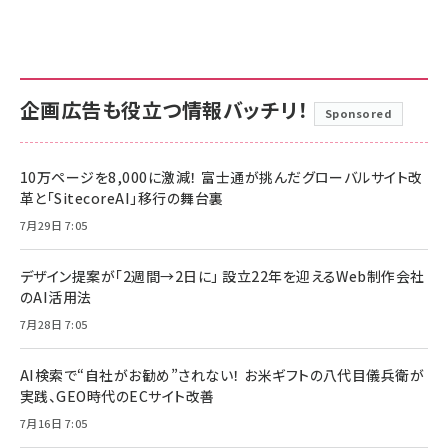
企画広告も役立つ情報バッチリ！
Sponsored
10万ページを8,000に激減！ 富士通が挑んだグローバルサイト改
革と「SitecoreAI」移行の舞台裏
7月29日 7:05
デザイン提案が「2週間→2日に」 設立22年を迎えるWeb制作会社
のAI活用法
7月28日 7:05
AI検索で“自社がお勧め”されない！ お米ギフトの八代目儀兵衛が
実践、GEO時代のECサイト改善
7月16日 7:05