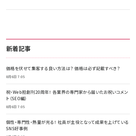
新着記事
価格を伏せて集客する良い方法は？ 価格は必ず記載すべき？
8月6日 7:05
祝・Web担創刊20周年！ 各業界の専門家から届いたお祝いコメン
ト（SEO編）
8月6日 7:05
個性・専門性・熱量が光る！ 社員が主役となって成果を上げている
SNS好事例