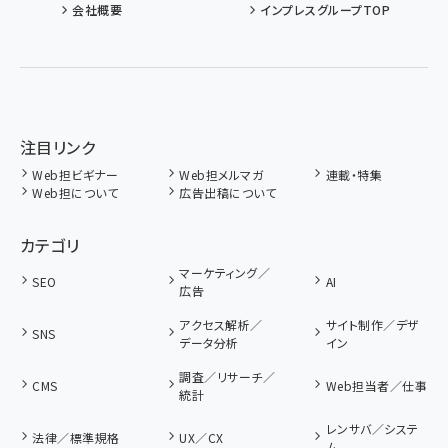
会社概要
インプレスグループTOP
注目リンク
Web担ビギナー
Web担メルマガ
連載・特集
Web担について
広告出稿について
カテゴリ
マーケティング／
SEO
AI
広告
アクセス解析／
サイト制作／デザ
SNS
データ分析
イン
調査／リサーチ／
CMS
Web担当者／仕事
統計
レンサバ／システ
法律／標準規格
UX／CX
ム