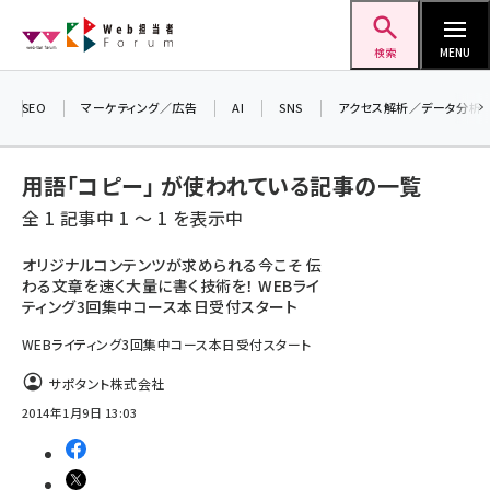
メ
Web担当者Forum
イ
検索
MENU
ン
＼ 8月27日開催、申し込み受付中！ ／
コ
SEO
マーケティング／広告
AI
SNS
アクセス解析／データ分析
生成AIをマーケティング等に活用するための
ン
考え方を学べるセミナーイベント「生成AI ×
テ
用語「コピー」 が使われている記事の一覧
マーケティング フォーラム 2026」開催！
ン
全 1 記事中 1 ～ 1 を表示中
▼申し込みはこちらから▼
ツ
seo (3526)
に
オリジナルコンテンツが求められる今こそ 伝
わる文章を速く大量に書く技術を！ WEBライ
ai (2807)
移
ティング3回集中コース本日受付スタート
動
youtube (2434)
WEBライティング3回集中コース本日受付スタート
note (2312)
サポタント株式会社
セミナー (2307)
2014年1月9日 13:03
z世代 (1622)
meo (1275)