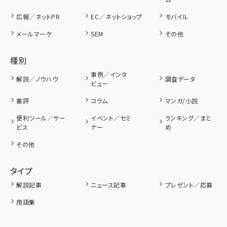
広報／ネットPR
EC／ネットショップ
モバイル
メールマーケ
SEM
その他
種別
事例／インタ
解説／ノウハウ
調査データ
ビュー
書評
コラム
マンガ/小説
便利ツール／サー
イベント／セミ
ランキング／まと
ビス
ナー
め
その他
タイプ
解説記事
ニュース記事
プレゼント／応募
用語集