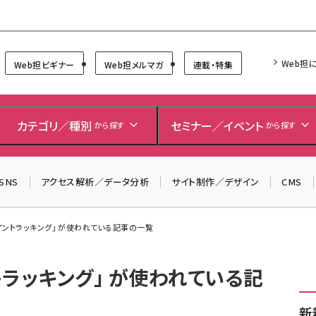
Forum
Web担
Web担ビギナー
Web担メルマガ
連載・特集
カテゴリ／種別
セミナー／イベント
から探す
から探す
SNS
アクセス解析／データ分析
サイト制作／デザイン
CMS
イントラッキング」 が使われている記事の一覧
ラッキング」 が使われている記
新