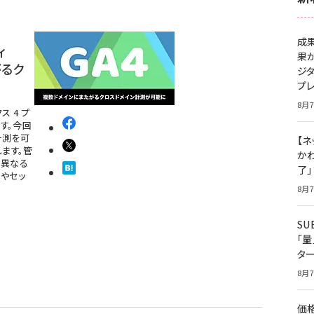
成
ィ
果
がるク
ジ
プ
8月7
ス 4 プ
す。今回
計測を可
【ネ
ます。管
かわ
、異なる
了
やセッ
8月7
S
「
タ
8月7
価