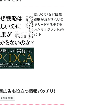
成果を生む組織づくり『なぜ戦略
は正しいのに成果があがらないの
か？ 事業成長をリードするデジタ
ルマーケティング・マネジメント』を
3名様にプレゼント
8月7日 10:00
画広告も役立つ情報バッチリ！
ponsored