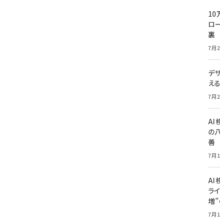
10
ロー
裏
7月2
デ
え
7月2
A
の
善
7月1
AI
ライ
増
7月1