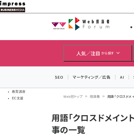
メ
イ
Web担当者
Web担当者
ン
EC担当者
コ
製品導入
ン
企業IT
ソフト開発
テ
人気／注目
から探す
IoT・AI
ン
DCクラウド
研究・調査
ツ
SEO
マーケティング／広告
AI
エネルギー
に
ドローン
移
教育講座
Web担トップ
用語集
用語「クロスドメ
EC支援
動
パ
用語「クロスドメイント
ン
事の一覧
く