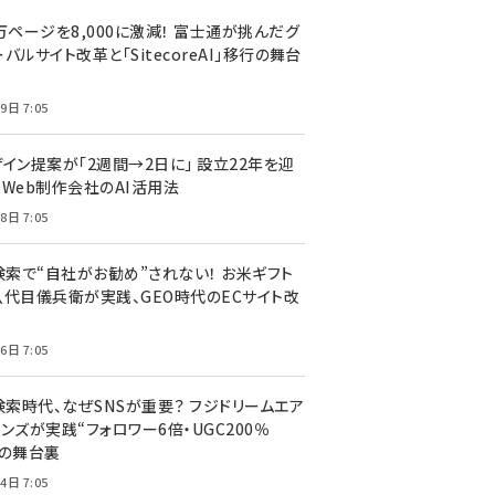
万ページを8,000に激減！ 富士通が挑んだグ
バルサイト改革と「SitecoreAI」移行の舞台
9日 7:05
ザイン提案が「2週間→2日に」 設立22年を迎
るWeb制作会社のAI活用法
8日 7:05
I検索で“自社がお勧め”されない！ お米ギフト
八代目儀兵衛が実践、GEO時代のECサイト改
6日 7:05
検索時代、なぜSNSが重要？ フジドリームエア
ンズが実践“フォロワー6倍・UGC200％
”の舞台裏
4日 7:05