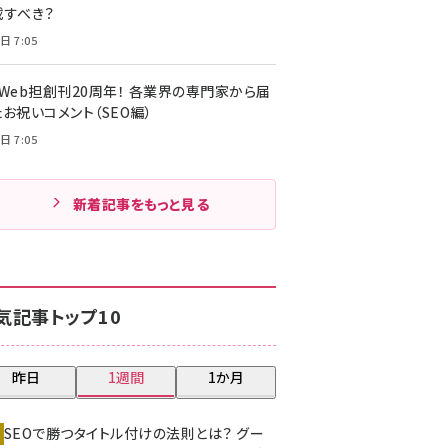
載すべき？
日 7:05
・Web担創刊20周年！ 各業界の専門家から届
お祝いコメント（SEO編）
日 7:05
新着記事をもっと見る
気記事トップ10
昨日
1週間
1か月
SEOで勝つタイトル付けの法則とは？ グー