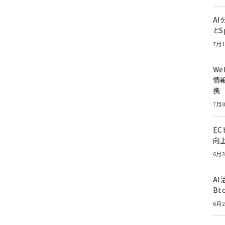
A
とS
7月1
W
情報
携
7月8
E
向
6月3
A
Bt
6月2