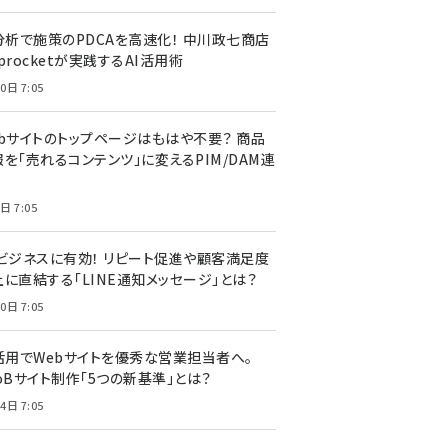
I分析で施策のPDCAを高速化！ 中川政七商店
procketが実践するAI活用術
0日 7:05
ebサイトのトップページはもはや不要？ 商品
を「売れるコンテンツ」に変えるPIM/DAM連
日 7:05
Cビジネスに有効！ リピート促進や顧客満足度
上に直結する「LINE通知メッセージ」とは？
0日 7:05
I活用でWebサイトを優秀な営業担当者へ。
oBサイト制作「5つの新基準」とは？
4日 7:05