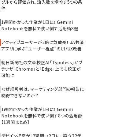
グルから評価され、流入数を増やす5つの条
件
1週間かかった作業が1日に！ Gemini
Notebookを無料で使い倒す活用術8選
アクティブユーザーが2倍に急成長！ JA共済
アプリに学ぶ“ユーザー視点”のUI/UX改善
朝日新聞社の文章校正AI「Typoless」がブ
ラウザ「Chrome」と「Edge」上でも校正が
可能に
なぜ経営者は、マーケティング部門の報告に
納得できないのか？
1週間かかった作業が1日に！ Gemini
Notebookを無料で使い倒す8つの活用術
【1週間まとめ】
デザイン提案が「2週間→2日に」 設立22年