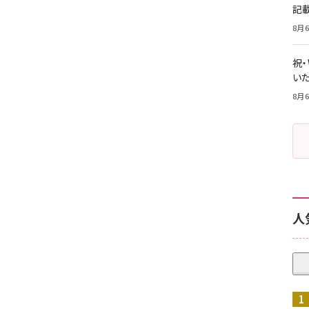
記
8月6
祝
いた
8月6
人