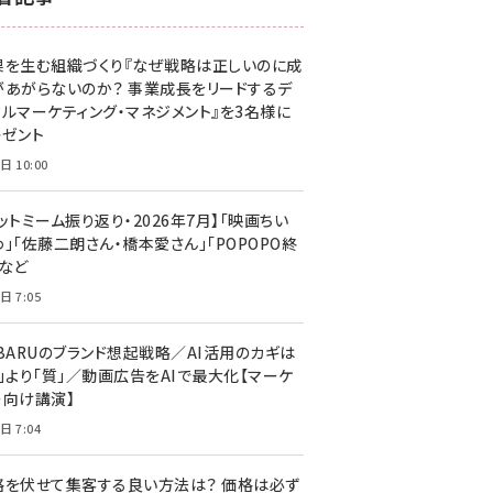
z世代 (1629)
果を生む組織づくり『なぜ戦略は正しいのに成
meo (1281)
があがらないのか？ 事業成長をリードするデ
llmo (1167)
タルマーケティング・マネジメント』を3名様に
レゼント
日 10:00
ットミーム振り返り・2026年7月】「映画ちい
」「佐藤二朗さん・橋本愛さん」「POPOPO終
」など
日 7:05
UBARUのブランド想起戦略／AI活用のカギは
量」より「質」／動画広告をAIで最大化【マーケ
ー向け講演】
日 7:04
格を伏せて集客する良い方法は？ 価格は必ず