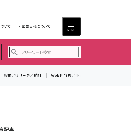
について
広告出稿について
MENU
調査／リサーチ／統計
Web担当者／仕事
法律／標準規格
seo (3538)
ai (2820)
youtube (2444)
note (2322)
セミナー (2315)
着記事