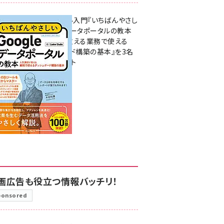
無料BIツール入門『いちばんやさし
いGoogleデータポータルの教本
人気講師が教える業務で使える
ダッシュボード構築の基本』を3名
様にプレゼント
7月31日 10:00
画広告も役立つ情報バッチリ！
ponsored