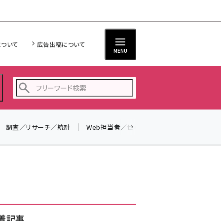
について
広告出稿について
MENU
調査／リサーチ／統計
Web担当者／仕事
法律／標準規格
seo (3519)
ai (2801)
youtube (2425)
note (2310)
セミナー (2301)
着記事