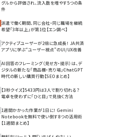
グルから評価され、流入数を増やす5つの条
件
派遣で働く期間、同じ会社・同じ職場を継続
希望「3年以上」が第1位【エン調べ】
アクティブユーザーが2倍に急成長！ JA共済
アプリに学ぶ“ユーザー視点”のUI/UX改善
AI回答のフレーミング（見せ方・提示）は、デ
ジタルの新たな「商品棚・売り場」――ChatGPT
時代の新しい購買行動【SEOまとめ】
【3秒クイズ】5433円は3人で割り切れる？
電卓を使わずに「ひと目」で見抜く方法
1週間かかった作業が1日に！ Gemini
Notebookを無料で使い倒す8つの活用術
【1週間まとめ】
無料BIツール入門『いちばんやさしい