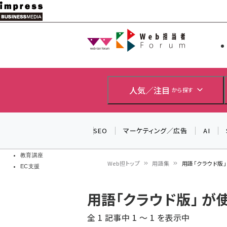
メ
イ
Web担当者
Web担当者
ン
EC担当者
コ
製品導入
ン
企業IT
ソフト開発
テ
人気／注目
から探す
IoT・AI
ン
DCクラウド
研究・調査
ツ
SEO
マーケティング／広告
AI
エネルギー
に
ドローン
移
教育講座
Web担トップ
用語集
用語「クラウド版
EC支援
動
パ
用語「クラウド版」 
ン
全 1 記事中 1 ～ 1 を表示中
く