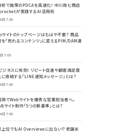
I分析で施策のPDCAを高速化！ 中川政七商店
procketが実践するAI活用術
0日 7:05
ebサイトのトップページはもはや不要？ 商品
を「売れるコンテンツ」に変えるPIM/DAM連
日 7:05
Cビジネスに有効！ リピート促進や顧客満足度
上に直結する「LINE通知メッセージ」とは？
0日 7:05
I活用でWebサイトを優秀な営業担当者へ。
oBサイト制作「5つの新基準」とは？
4日 7:05
上位でもAI Overviewsに出ない!? 老舗米