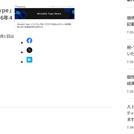
ype」
6年4
価
記
7:05
4月1日以
祝
いた
7:05
個
成
7:05
人
テ
ま
7:04