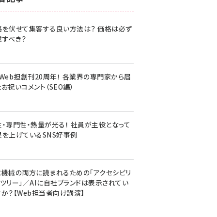
z世代 (1620)
格を伏せて集客する良い方法は？ 価格は必ず
meo (1274)
載すべき？
llmo (1160)
・Web担創刊20周年！ 各業界の専門家から届
お祝いコメント（SEO編）
性・専門性・熱量が光る！ 社員が主役となって
果を上げているSNS好事例
と機械の両方に読まれるための「アクセシビリ
ィツリー」／AIに自社ブランドは表示されてい
すか？【Web担当者向け講演】