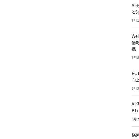
A
とS
7月1
W
情報
携
7月8
E
向
6月3
A
Bt
6月2
検索