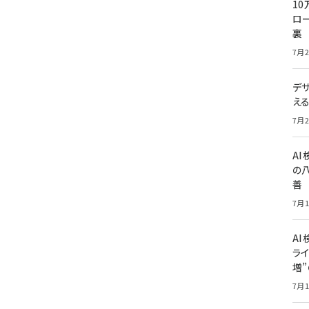
10
ロー
裏
7月2
デ
え
7月2
A
の
善
7月1
AI
ライ
増
7月1