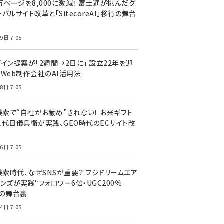
万ページを8,000に激減！ 富士通が挑んだグ
バルサイト改革と「SitecoreAI」移行の舞台
9日 7:05
ザイン提案が「2週間→2日に」 設立22年を迎
るWeb制作会社のAI活用法
8日 7:05
I検索で“自社がお勧め”されない！ お米ギフト
八代目儀兵衛が実践、GEO時代のECサイト改
6日 7:05
検索時代、なぜSNSが重要？ フジドリームエア
ンズが実践“フォロワー6倍・UGC200％
”の舞台裏
4日 7:05