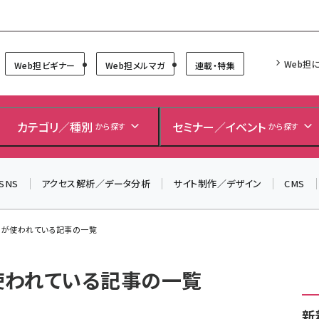
Forum
Web担
Web担ビギナー
Web担メルマガ
連載・特集
カテゴリ／種別
セミナー／イベント
から探す
から探す
SNS
アクセス解析／データ分析
サイト制作／デザイン
CMS
」 が使われている記事の一覧
が使われている記事の一覧
新