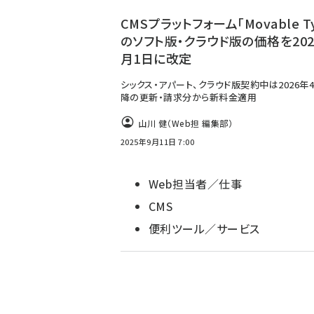
ず
CMSプラットフォーム「Movable T
のソフト版・クラウド版の価格を202
月1日に改定
シックス・アパート、クラウド版契約中は2026年
降の更新・請求分から新料金適用
山川 健（Web担 編集部）
2025年9月11日 7:00
Web担当者／仕事
CMS
便利ツール／サービス