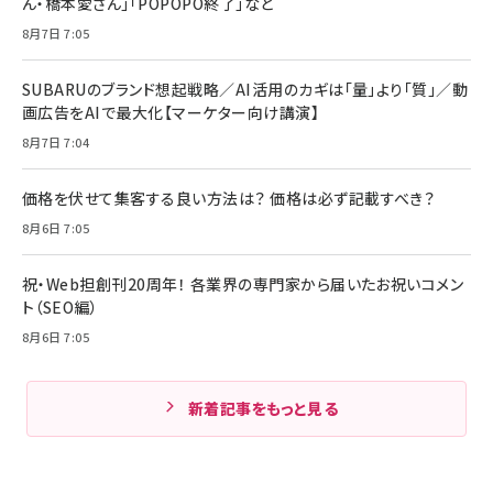
ん・橋本愛さん」「POPOPO終了」など
8月7日 7:05
SUBARUのブランド想起戦略／AI活用のカギは「量」より「質」／動
画広告をAIで最大化【マーケター向け講演】
8月7日 7:04
価格を伏せて集客する良い方法は？ 価格は必ず記載すべき？
8月6日 7:05
祝・Web担創刊20周年！ 各業界の専門家から届いたお祝いコメン
ト（SEO編）
8月6日 7:05
新着記事をもっと見る