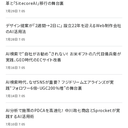
革と「SitecoreAI」移行の舞台裏
7月29日 7:05
デザイン提案が「2週間→2日に」 設立22年を迎えるWeb制作会社
のAI活用法
7月28日 7:05
AI検索で“自社がお勧め”されない！ お米ギフトの八代目儀兵衛が
実践、GEO時代のECサイト改善
7月16日 7:05
AI検索時代、なぜSNSが重要？ フジドリームエアラインズが実
践“フォロワー6倍・UGC200％増”の舞台裏
7月14日 7:05
AI分析で施策のPDCAを高速化！ 中川政七商店とSprocketが実
践するAI活用術
7月10日 7:05