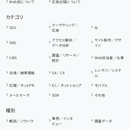
Web担について
広告出稿について
カテゴリ
マーケティング／
SEO
AI
広告
アクセス解析／
サイト制作／デザ
SNS
データ分析
イン
調査／リサーチ／
CMS
Web担当者／仕事
統計
レンサバ／システ
法律／標準規格
UX／CX
ム
広報／ネットPR
EC／ネットショップ
モバイル
メールマーケ
SEM
その他
種別
事例／インタ
解説／ノウハウ
調査データ
ビュー