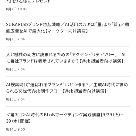
ト』を3名様にプレゼント
8月7日 10:00
SUBARUのブランド想起戦略／AI活用のカギは「量」より「質」／動
画広告をAIで最大化【マーケター向け講演】
8月7日 7:04
人と機械の両方に読まれるための「アクセシビリティツリー」／AI
に自社ブランドは表示されていますか？【Web担当者向け講演】
8月6日 7:04
AI検索時代“選ばれるブランド”はどう作る？／生成AI時代に求め
られる次世代Web制作フロー【Web担当者向け講演】
8月5日 7:04
＜第3回＞AI時代のBtoBマーケティング実践講座【9/29（火）・
30（水）開催】
8月4日 9:00