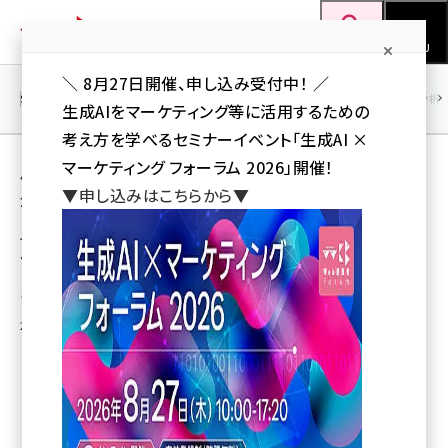
メ
Web担当者Forum
イ
検索
MENU
ン
＼ 8月27日開催、申し込み受付中！ ／
コ
SEO
マーケティング／広告
AI
SNS
アクセス解析／データ分析
生成AIをマーケティング等に活用するための
ン
考え方を学べるセミナーイベント「生成AI ×
テ
用語「ガジェット」 が使われている記事の一覧
マーケティング フォーラム 2026」開催！
ン
▼申し込みはこちらから▼
全 5 記事中 1 ～ 5 を表示中
ツ
seo (3528)
に
マイクロソフト、Windows Liveガジェットの
ソフトウェア開発キット日本語版を公開
ai (2811)
移
動
youtube (2439)
斉藤 彰男（Web担 編集部）
2006年8月30日 4:12
note (2315)
セミナー (2308)
z世代 (1623)
meo (1277)