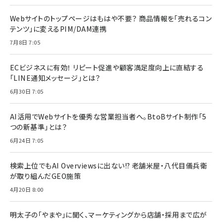
Webサイトのトップページはもはや不要？ 商品情報を「売れるコン
テンツ」に変えるPIM/DAM連携
7月8日 7:05
ECビジネスに有効！ リピート促進や顧客満足度向上に直結する
「LINE通知メッセージ」とは？
6月30日 7:05
AI活用でWebサイトを優秀な営業担当者へ。BtoBサイト制作「5
つの新基準」とは？
6月24日 7:05
検索上位でもAI Overviewsに出ない!? 老舗米屋・八代目儀兵衛
が取り組んだGEO施策
4月20日 8:00
明太子の「やまや」に聞く、マーケティングから店舗・採用まで広が