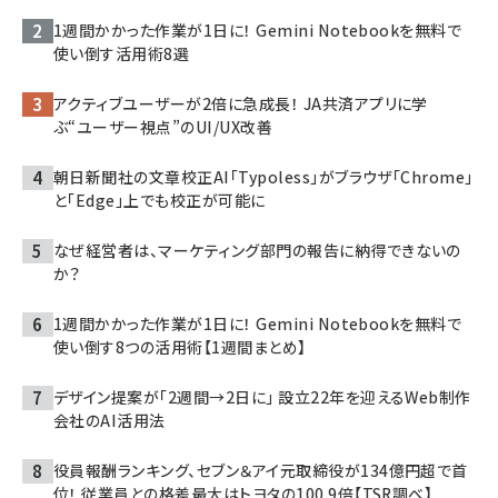
1週間かかった作業が1日に！ Gemini Notebookを無料で
使い倒す活用術8選
アクティブユーザーが2倍に急成長！ JA共済アプリに学
ぶ“ユーザー視点”のUI/UX改善
朝日新聞社の文章校正AI「Typoless」がブラウザ「Chrome」
と「Edge」上でも校正が可能に
なぜ経営者は、マーケティング部門の報告に納得できないの
か？
1週間かかった作業が1日に！ Gemini Notebookを無料で
使い倒す8つの活用術【1週間まとめ】
デザイン提案が「2週間→2日に」 設立22年を迎えるWeb制作
会社のAI活用法
役員報酬ランキング、セブン＆アイ元取締役が134億円超で首
位！ 従業員との格差最大はトヨタの100.9倍【TSR調べ】