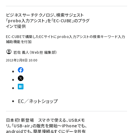
ビジネスサーチテクノロジ、検索サジェスト
「probo入力アシスト」を「EC-CUBE」のプラグ
インで提供
EC-CUBEで構築したECサイトにprobo入力アシストの検索キーワード入力
補助機能を付加
岩佐 義人（Web担 編集部）
2013年2月8日 10:00
EC／ネットショップ
日本初！新登場 スマホで使える、USBメモ
リ。「USB-air」の販売を開始～iPhoneでも、
androidでも、簡単接続＆すぐにデータ共有