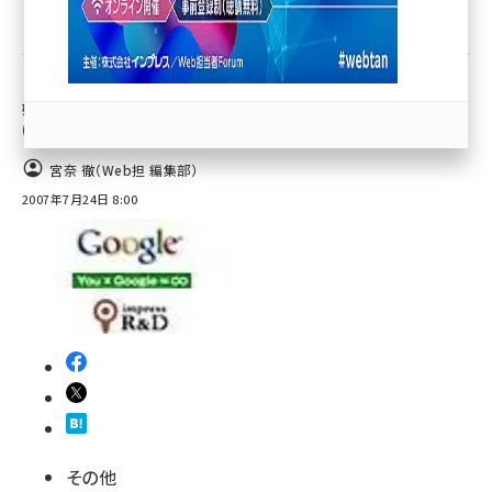
その他
llmo (1166)
「iGoogleガジェットコンテスト」作品募集開
始。グランプリ受賞者にはMacBookPro
(Apple社製)を贈呈!
宮奈 徹（Web担 編集部）
2007年7月24日 8:00
その他