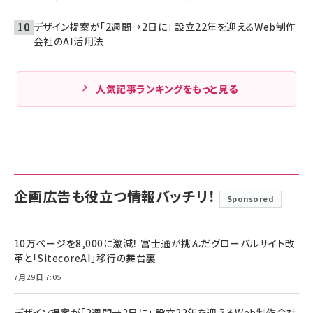
デザイン提案が「2週間→2日に」 設立22年を迎えるWeb制作
会社のAI活用法
人気記事ランキングをもっと見る
企画広告も役立つ情報バッチリ！
Sponsored
10万ページを8,000に激減！ 富士通が挑んだグローバルサイト改
革と「SitecoreAI」移行の舞台裏
7月29日 7:05
デザイン提案が「2週間→2日に」 設立22年を迎えるWeb制作会社