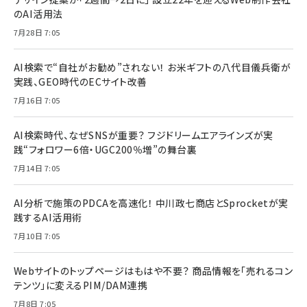
のAI活用法
7月28日 7:05
AI検索で“自社がお勧め”されない！ お米ギフトの八代目儀兵衛が
実践、GEO時代のECサイト改善
7月16日 7:05
AI検索時代、なぜSNSが重要？ フジドリームエアラインズが実
践“フォロワー6倍・UGC200％増”の舞台裏
7月14日 7:05
AI分析で施策のPDCAを高速化！ 中川政七商店とSprocketが実
践するAI活用術
7月10日 7:05
Webサイトのトップページはもはや不要？ 商品情報を「売れるコン
テンツ」に変えるPIM/DAM連携
7月8日 7:05