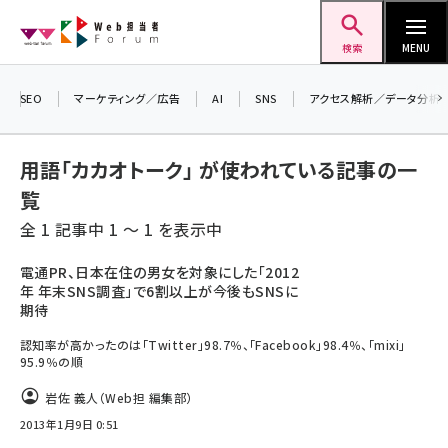
メ
Web担当者Forum
イ
検索
MENU
ン
＼ 読者アンケートにご協力ください ／
コ
SEO
マーケティング／広告
AI
SNS
アクセス解析／データ分析
7月24日で創刊20周年。ご回答者には抽選で
ン
プレゼントを差し上げます！
テ
▼アンケートページはこちらから▼
用語「カカオトーク」 が使われている記事の一
ン
覧
ツ
seo (3516)
全 1 記事中 1 ～ 1 を表示中
に
ai (2799)
移
電通PR、日本在住の男女を対象にした「2012
年 年末SNS調査」で6割以上が今後もSNSに
動
youtube (2420)
期待
note (2308)
認知率が高かったのは「Twitter」98.7％、「Facebook」98.4％、「mixi」
95.9％の順
セミナー (2296)
岩佐 義人（Web担 編集部）
z世代 (1617)
2013年1月9日 0:51
meo (1274)