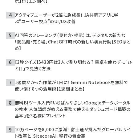
第1位【エン調べ】
アクティブユーザーが2倍に急成長！ JA共済アプリに学
ぶ“ユーザー視点”のUI/UX改善
AI回答のフレーミング（見せ方・提示）は、デジタルの新たな
「商品棚・売り場」――ChatGPT時代の新しい購買行動【SEOまと
め】
【3秒クイズ】5433円は3人で割り切れる？ 電卓を使わずに「ひ
と目」で見抜く方法
1週間かかった作業が1日に！ Gemini Notebookを無料で
使い倒す8つの活用術【1週間まとめ】
無料BIツール入門『いちばんやさしいGoogleデータポータル
の教本 人気講師が教える業務で使えるダッシュボード構築の
基本』を3名様にプレゼント
10万ページを8,000に激減！ 富士通が挑んだグローバルサイ
ト改革と「SitecoreAI」移行の舞台裏