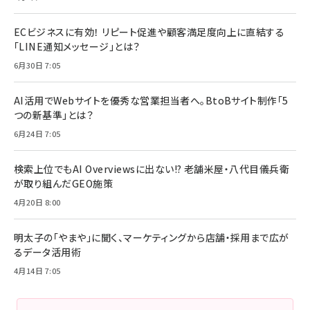
ECビジネスに有効！ リピート促進や顧客満足度向上に直結する
「LINE通知メッセージ」とは？
6月30日 7:05
AI活用でWebサイトを優秀な営業担当者へ。BtoBサイト制作「5
つの新基準」とは？
6月24日 7:05
検索上位でもAI Overviewsに出ない!? 老舗米屋・八代目儀兵衛
が取り組んだGEO施策
4月20日 8:00
明太子の「やまや」に聞く、マーケティングから店舗・採用まで広が
るデータ活用術
4月14日 7:05