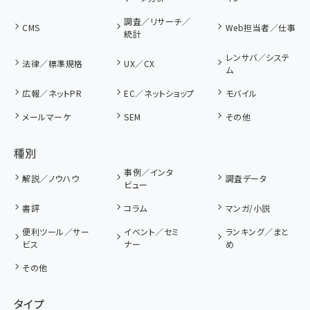
調査／リサーチ／
CMS
Web担当者／仕事
統計
レンサバ／システ
法律／標準規格
UX／CX
ム
広報／ネットPR
EC／ネットショップ
モバイル
メールマーケ
SEM
その他
種別
事例／インタ
解説／ノウハウ
調査データ
ビュー
書評
コラム
マンガ/小説
便利ツール／サー
イベント／セミ
ランキング／まと
ビス
ナー
め
その他
タイプ