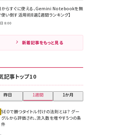
からすぐに使える、Gemini Notebookを無
で使い倒す活用術8選【週間ランキング】
日 8:00
新着記事をもっと見る
気記事トップ10
昨日
1週間
1か月
SEOで勝つタイトル付けの法則とは？ グー
グルから評価され、流入数を増やす5つの条
件