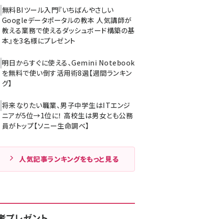
無料BIツール入門『いちばんやさしい
Googleデータポータルの教本 人気講師が
教える業務で使えるダッシュボード構築の基
本』を3名様にプレゼント
明日からすぐに使える、Gemini Notebook
を無料で使い倒す活用術8選【週間ランキン
グ】
将来なりたい職業、男子中学生はITエンジ
ニアが5位→1位に！ 高校生は男女とも公務
員がトップ【ソニー生命調べ】
人気記事ランキングをもっと見る
者プレゼント