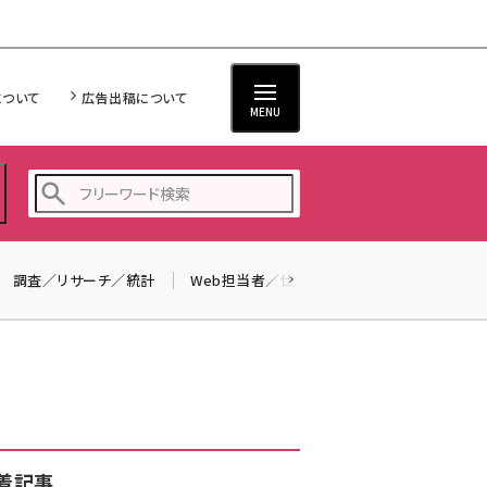
について
広告出稿について
MENU
調査／リサーチ／統計
Web担当者／仕事
法律／標準規格
seo (3526)
ai (2807)
youtube (2434)
note (2312)
セミナー (2307)
着記事