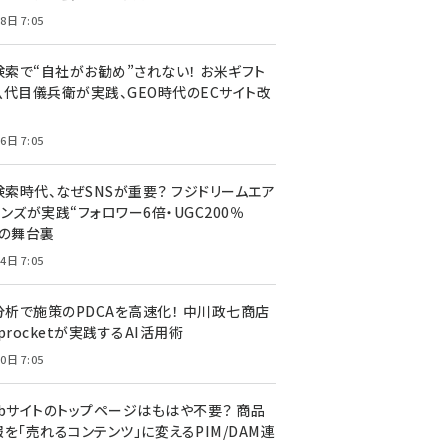
8日 7:05
I検索で“自社がお勧め”されない！ お米ギフト
八代目儀兵衛が実践、GEO時代のECサイト改
6日 7:05
検索時代、なぜSNSが重要？ フジドリームエア
ンズが実践“フォロワー6倍・UGC200％
”の舞台裏
4日 7:05
I分析で施策のPDCAを高速化！ 中川政七商店
procketが実践するAI活用術
0日 7:05
ebサイトのトップページはもはや不要？ 商品
を「売れるコンテンツ」に変えるPIM/DAM連