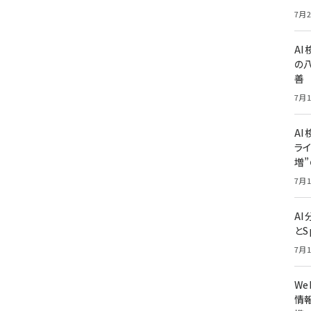
7月2
A
の
善
7月1
AI
ライ
増
7月1
A
とS
7月1
W
情報