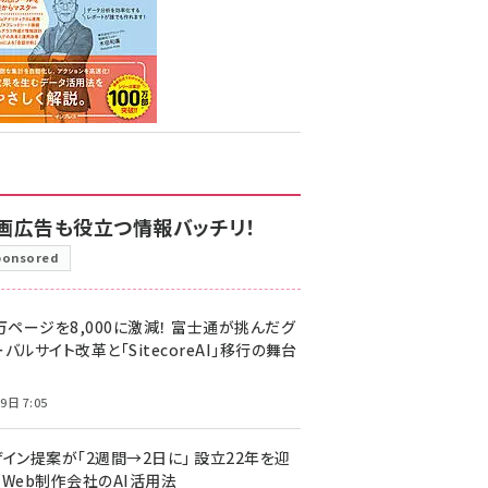
画広告も役立つ情報バッチリ！
ponsored
万ページを8,000に激減！ 富士通が挑んだグ
バルサイト改革と「SitecoreAI」移行の舞台
9日 7:05
ザイン提案が「2週間→2日に」 設立22年を迎
るWeb制作会社のAI活用法