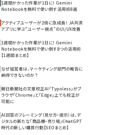
1週間かかった作業が1日に！ Gemini
Notebookを無料で使い倒す活用術8選
アクティブユーザーが2倍に急成長！ JA共済
アプリに学ぶ“ユーザー視点”のUI/UX改善
1週間かかった作業が1日に！ Gemini
Notebookを無料で使い倒す8つの活用術
【1週間まとめ】
なぜ経営者は、マーケティング部門の報告に
納得できないのか？
朝日新聞社の文章校正AI「Typoless」がブ
ラウザ「Chrome」と「Edge」上でも校正が
可能に
AI回答のフレーミング（見せ方・提示）は、デ
ジタルの新たな「商品棚・売り場」――ChatGPT
時代の新しい購買行動【SEOまとめ】