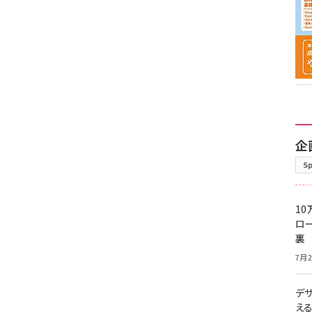
企
S
10
ロー
裏
7月2
デ
え