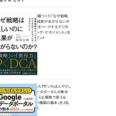
成果を生む組織づくり『なぜ戦略
は正しいのに成果があがらないの
か？ 事業成長をリードするデジタ
ルマーケティング・マネジメント』を
3名様にプレゼント
8月7日 10:00
無料BIツール入門『いちばんやさし
いGoogleデータポータルの教本
人気講師が教える業務で使える
ダッシュボード構築の基本』を3名
様にプレゼント
7月31日 10:00