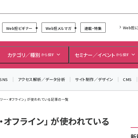
Forum
Web担
Web担ビギナー
Web担メルマガ
連載・特集
カテゴリ／種別
セミナー／イベント
から探す
から探す
SNS
アクセス解析／データ分析
サイト制作／デザイン
CMS
・ツー・オフライン」 が使われている記事の一覧
・オフライン」 が使われている
新