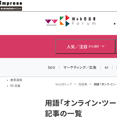
メ
イ
Web担当者
Web担当者
ン
EC担当者
コ
製品導入
ン
企業IT
ソフト開発
テ
人気／注目
から探す
IoT・AI
ン
DCクラウド
研究・調査
ツ
SEO
マーケティング／広告
AI
エネルギー
に
ドローン
移
教育講座
Web担トップ
用語集
用語「オンライン
EC支援
動
パ
用語「オンライン・ツー
ン
記事の一覧
く