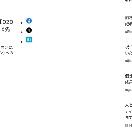
価
O2O
記
 《先
8月6
祝
向けに、
ン）への
いた
8月6
個
成
8月6
人
テ
ま
8月6