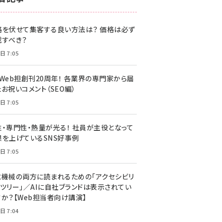
z世代 (1622)
格を伏せて集客する良い方法は？ 価格は必ず
meo (1275)
載すべき？
llmo (1163)
日 7:05
・Web担創刊20周年！ 各業界の専門家から届
お祝いコメント（SEO編）
日 7:05
性・専門性・熱量が光る！ 社員が主役となって
果を上げているSNS好事例
日 7:05
と機械の両方に読まれるための「アクセシビリ
ィツリー」／AIに自社ブランドは表示されてい
すか？【Web担当者向け講演】
日 7:04