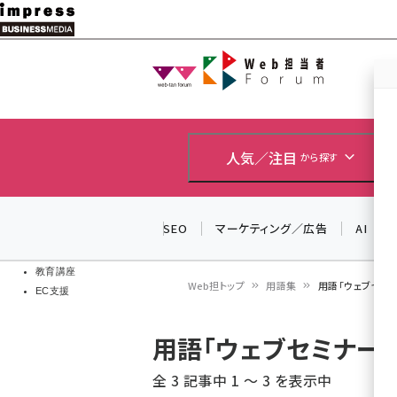
メ
イ
Web担当者
Web担当者
ン
EC担当者
コ
製品導入
ン
企業IT
ソフト開発
テ
人気／注目
から探す
IoT・AI
ン
DCクラウド
研究・調査
ツ
SEO
マーケティング／広告
AI
エネルギー
に
ドローン
移
教育講座
Web担トップ
用語集
用語「ウェブセミ
EC支援
動
パ
用語「ウェブセミナー
ン
全 3 記事中 1 ～ 3 を表示中
く