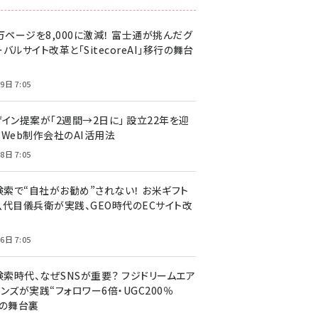
万ページを8,000に激減！ 富士通が挑んだグ
バルサイト改革と「SitecoreAI」移行の舞台
9日 7:05
ザイン提案が「2週間→2日に」 設立22年を迎
るWeb制作会社のAI活用法
8日 7:05
I検索で“自社がお勧め”されない！ お米ギフト
八代目儀兵衛が実践、GEO時代のECサイト改
6日 7:05
検索時代、なぜSNSが重要？ フジドリームエア
ンズが実践“フォロワー6倍・UGC200％
”の舞台裏