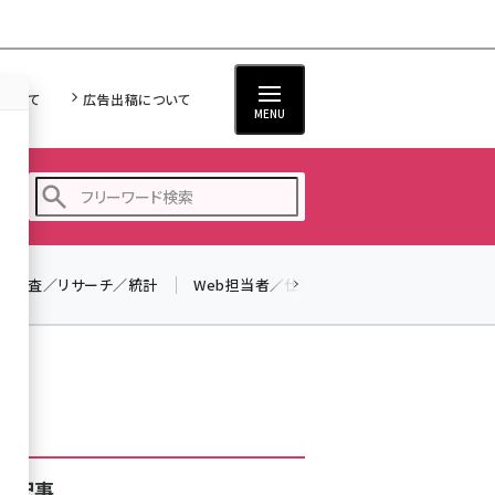
について
広告出稿について
MENU
調査／リサーチ／統計
Web担当者／仕事
法律／標準規格
seo (3528)
ai (2811)
youtube (2439)
note (2315)
セミナー (2308)
着記事