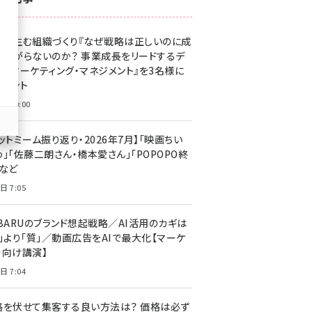
z世代 (1623)
果を生む組織づくり『なぜ戦略は正しいのに成
meo (1277)
があがらないのか？ 事業成長をリードするデ
llmo (1166)
タルマーケティング・マネジメント』を3名様に
レゼント
日 10:00
ットミーム振り返り・2026年7月】「映画ちい
」「佐藤二朗さん・橋本愛さん」「POPOPO終
」など
日 7:05
UBARUのブランド想起戦略／AI活用のカギは
量」より「質」／動画広告をAIで最大化【マーケ
ー向け講演】
日 7:04
格を伏せて集客する良い方法は？ 価格は必ず