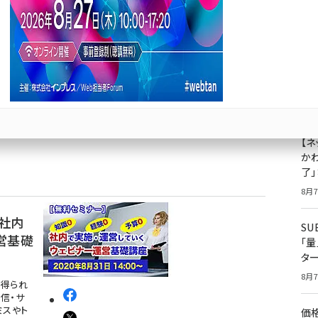
レッジ
成
eラーニ
果
させる為
ジ
プ
8月7
【ネ
かわ
了
8月7
社内
S
営基礎
「
タ
8月7
が得られ
信・サ
ミスやト
価