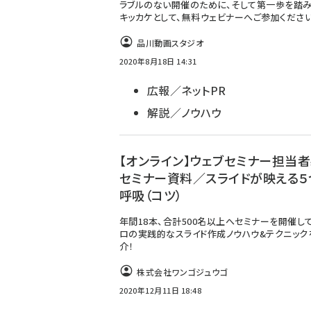
ラブルのない開催のために、そして第一歩を踏
キッカケとして、無料ウェビナーへご参加くださ
品川動画スタジオ
2020年8月18日 14:31
広報／ネットPR
解説／ノウハウ
【オンライン】ウェブセミナー担当者
セミナー資料／スライドが映える５
呼吸（コツ）
年間18本、合計500名以上へセミナーを開催し
ロの実践的なスライド作成ノウハウ&テクニック
介！
株式会社ワンゴジュウゴ
2020年12月11日 18:48