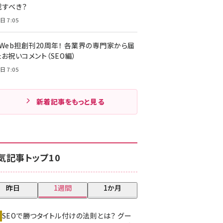
載すべき？
日 7:05
・Web担創刊20周年！ 各業界の専門家から届
お祝いコメント（SEO編）
日 7:05
新着記事をもっと見る
気記事トップ10
昨日
1週間
1か月
SEOで勝つタイトル付けの法則とは？ グー