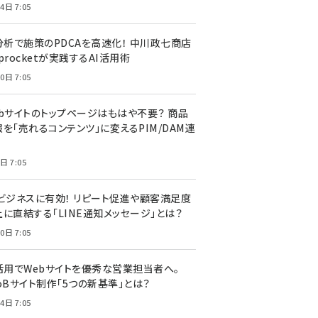
4日 7:05
I分析で施策のPDCAを高速化！ 中川政七商店
procketが実践するAI活用術
0日 7:05
ebサイトのトップページはもはや不要？ 商品
を「売れるコンテンツ」に変えるPIM/DAM連
日 7:05
Cビジネスに有効！ リピート促進や顧客満足度
上に直結する「LINE通知メッセージ」とは？
0日 7:05
I活用でWebサイトを優秀な営業担当者へ。
oBサイト制作「5つの新基準」とは？
4日 7:05