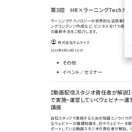
ず
第3回 HR×ラーニングTechカ
ラーニングテクノロジーの世界的な活用事例や
ングコンテンツ作成など、ビジネスをITで成功
の最新手法をご紹介します。
株式会社サムライズ
2015年8月14日 16:57
その他
イベント／セミナー
【動画配信スタジオ責任者が解説】
で実施・運営していくウェビナー運
講座
自社スタッフで実施するための知識とノウハウ
るウェビナーの基礎知識を、日々ウェビナーを配
ポートしている動画スタジオの責任者が解説。 