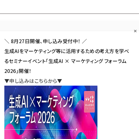
Forum
Web担
Web担ビギナー
Web担メルマガ
連載・特集
＼ 8月27日開催、申し込み受付中！ ／
生成AIをマーケティング等に活用するための考え方を学べ
カテゴリ／種別
セミナー／イベント
から探す
から探す
るセミナーイベント「生成AI × マーケティング フォーラム
2026」開催！
SNS
アクセス解析／データ分析
サイト制作／デザイン
CMS
▼申し込みはこちらから▼
ナー」 が使われている記事の一覧
」 が使われている記事の一覧
新