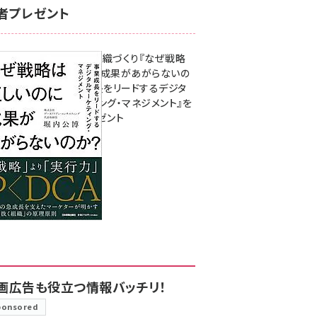
者プレゼント
成果を生む組織づくり『なぜ戦略
は正しいのに成果があがらないの
か？ 事業成長をリードするデジタ
ルマーケティング・マネジメント』を
3名様にプレゼント
8月7日 10:00
画広告も役立つ情報バッチリ！
ponsored