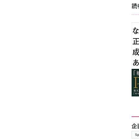
読
企
S