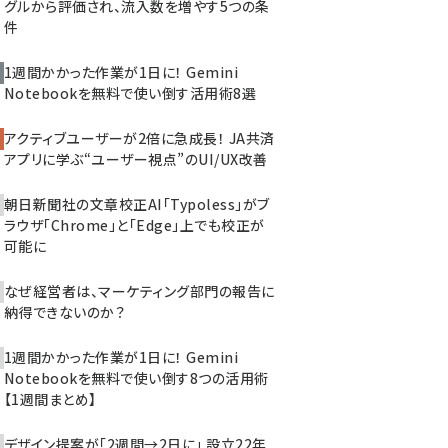
グルから評価され、流入数を増やす5つの条
件
1週間かかった作業が1日に！ Gemini
Notebookを無料で使い倒す活用術8選
アクティブユーザーが2倍に急成長！ JA共済
アプリに学ぶ“ユーザー視点”のUI/UX改善
朝日新聞社の文章校正AI「Typoless」がブ
ラウザ「Chrome」と「Edge」上でも校正が
可能に
なぜ経営者は、マーケティング部門の報告に
納得できないのか？
1週間かかった作業が1日に！ Gemini
Notebookを無料で使い倒す8つの活用術
【1週間まとめ】
デザイン提案が「2週間→2日に」 設立22年