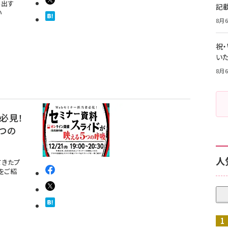
み出す
記
い
8月6
祝
いた
8月6
必見！
つの
人
てきたプ
をご紹