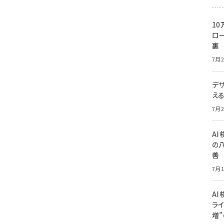
10
ロー
裏
7月2
デ
え
7月2
A
の
善
7月1
AI
ライ
増